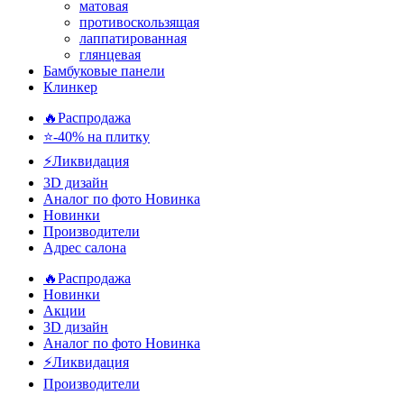
матовая
противоскользящая
лаппатированная
глянцевая
Бамбуковые панели
Клинкер
🔥Распродажа
⭐-40% на плитку
⚡️Ликвидация
3D дизайн
Аналог по фото
Новинка
Новинки
Производители
Адрес салона
🔥Распродажа
Новинки
Акции
3D дизайн
Аналог по фото
Новинка
⚡Ликвидация
Производители