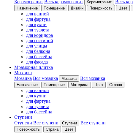
Керамогранит
Весь керамогранит
Весь ке
Керамогранит
Назначение
Помещение
Дизайн
Поверхность
Цвет
для ванной
для фартука
для кухни
для туалета
для коридора
для гостиной
для улицы
для балкона
для бассейна
для фасада
Мраморная плитка
Мозаика
Мозаика
Вся мозаика
Вся мозаика
Мозаика
Назначение
Помещение
Материал
Цвет
Страна
для ванной
для кухни
для фартука
для туалета
для бассейна
Ступени
Ступени
Все ступени
Все ступени
Ступени
Поверхность
Страна
Цвет