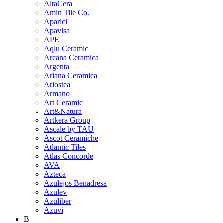
AltaCera
Amin Tile Co.
Aparici
Apavisa
APE
Aqlu Ceramic
Arcana Ceramica
Argenta
Ariana Ceramica
Ariostea
Armano
Art Ceramic
Art&Natura
Artkera Group
Ascale by TAU
Ascot Ceramiche
Atlantic Tiles
Atlas Concorde
AVA
Azteca
Azulejos Benadresa
Azulev
Azuliber
Azuvi
B