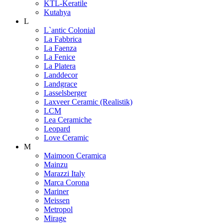
KTL-Keratile
Kutahya
L
L`antic Colonial
La Fabbrica
La Faenza
La Fenice
La Platera
Landdecor
Landgrace
Lasselsberger
Laxveer Ceramic (Realistik)
LCM
Lea Ceramiche
Leopard
Love Ceramic
M
Maimoon Ceramica
Mainzu
Marazzi Italy
Marca Corona
Mariner
Meissen
Metropol
Mirage