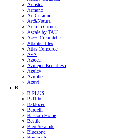
Ariostea
Armano
Art Ceramic
Art&Natura
Artkera Group
Ascale by TAU
Ascot Ceramiche
Atlantic Tiles
Atlas Concorde
AVA
Azteca
Azulejos Benadresa
Azulev
Azuliber
Azuvi
B
B-PLUS
B-Thin
Baldocer
Bardelli
Basconi Home
Bestile
Bien Seramik
Bluezone
Bonaparte