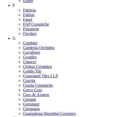
Ezarri
F
Fabresa
Fakhar
Fanal
FAP Ceramiche
Fioranese
Flaviker
G
Gambini
Gardenia Orchidea
Gayafores
Geotiles
Gigacer
Globus Ceramica
Goldis Tile
Granoland Tiles LLP
Gravita
Grazia Ceramiche
Greco Gres
Gres de Aragon
Gresant
Gresmanc
Grespania
Guangdong Shenghui Ceramics