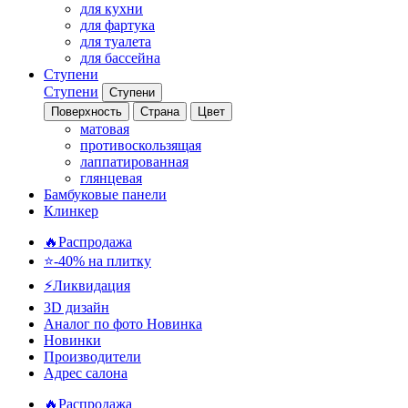
для кухни
для фартука
для туалета
для бассейна
Ступени
Ступени
Ступени
Поверхность
Страна
Цвет
матовая
противоскользящая
лаппатированная
глянцевая
Бамбуковые панели
Клинкер
🔥Распродажа
⭐-40% на плитку
⚡️Ликвидация
3D дизайн
Аналог по фото
Новинка
Новинки
Производители
Адрес салона
🔥Распродажа