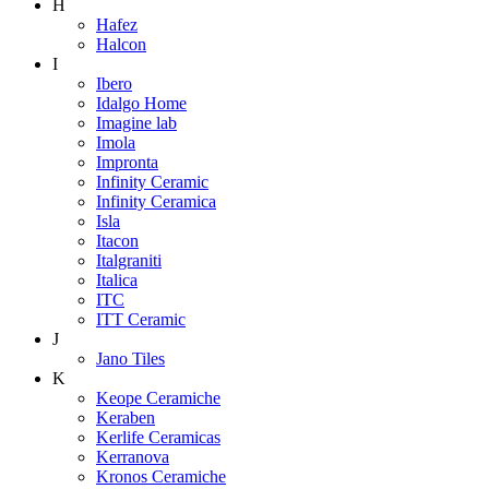
H
Hafez
Halcon
I
Ibero
Idalgo Home
Imagine lab
Imola
Impronta
Infinity Ceramic
Infinity Ceramica
Isla
Itacon
Italgraniti
Italica
ITC
ITT Ceramic
J
Jano Tiles
K
Keope Ceramiche
Keraben
Kerlife Ceramicas
Kerranova
Kronos Ceramiche