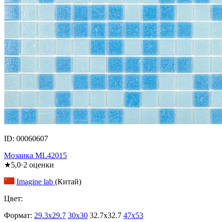
ID: 00060607
Мозаика ML42015
★
5,0
·
2
оценки
Imagine lab
(Китай)
Цвет:
Формат:
29.3x29.7
30x30
32.7x32.7
47x53