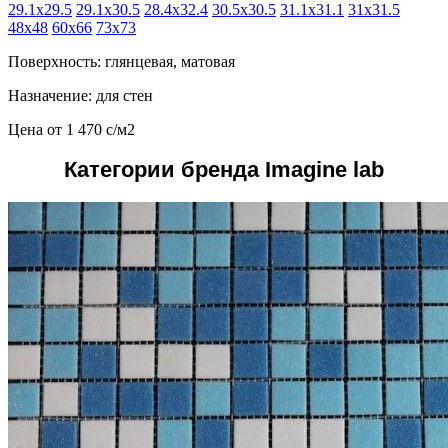
29.1x29.5
29.1x30.5
28.4x32.4
30.5x30.5
31.1x31.1
31x31.5
48x48
60x66
73x73
Поверхность: глянцевая, матовая
Назначение: для стен
Цена от
1 470
c
/м2
Категории бренда Imagine lab