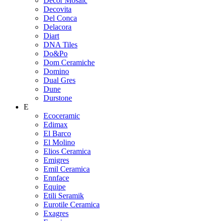
Decor Mosaic
Decovita
Del Conca
Delacora
Diart
DNA Tiles
Do&Po
Dom Ceramiche
Domino
Dual Gres
Dune
Durstone
E
Ecoceramic
Edimax
El Barco
El Molino
Elios Ceramica
Emigres
Emil Ceramica
Ennface
Equipe
Etili Seramik
Eurotile Ceramica
Exagres