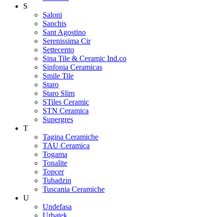
S
Saloni
Sanchis
Sant Agostino
Serenissima Cir
Settecento
Sina Tile & Ceramic Ind.co
Sinfonia Ceramicas
Smile Tile
Staro
Staro Slim
STiles Ceramic
STN Ceramica
Supergres
T
Tagina Ceramiche
TAU Ceramica
Togama
Tonalite
Topcer
Tubadzin
Tuscania Ceramiche
U
Undefasa
Urbatek