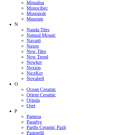
Monalisa
Monocibec
Monopole
Museum
N
Nanda Tiles
Natural Mosaic
Navarti
Naxos
New Tiles
New Trend
Newker
Nexion
NiceKer
Novabell
O
Ocean Ceramic
Orient Ceramic
Orinda
Oset
P
Pamesa
Paradyz
Pardis Ceramic Pazh
Pastorelli