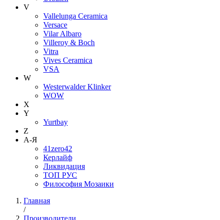
V
Vallelunga Ceramica
Versace
Vilar Albaro
Villeroy & Boch
Vitra
Vives Ceramica
VSA
W
Westerwalder Klinker
WOW
X
Y
Yurtbay
Z
А-Я
41zero42
Керлайф
Ликвидация
ТОП РУС
Философия Мозаики
Главная
/
Производители