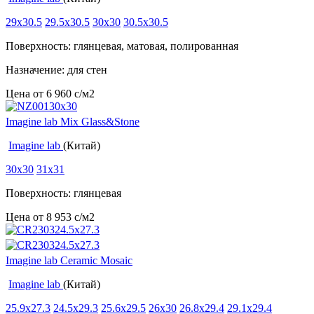
29x30.5
29.5x30.5
30x30
30.5x30.5
Поверхность: глянцевая, матовая, полированная
Назначение: для стен
Цена от
6 960
c
/м2
Imagine lab Mix Glass&Stone
Imagine lab
(Китай)
30x30
31x31
Поверхность: глянцевая
Цена от
8 953
c
/м2
Imagine lab Ceramic Mosaic
Imagine lab
(Китай)
25.9x27.3
24.5x29.3
25.6x29.5
26x30
26.8x29.4
29.1x29.4