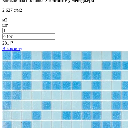
Ближайшая поставка
Уточняйте у менеджера
2 627
c
/м2
м2
шт
281
₽
В корзину