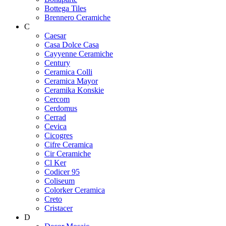
Bottega Tiles
Brennero Ceramiche
C
Caesar
Casa Dolce Casa
Cayyenne Ceramiche
Century
Ceramica Colli
Ceramica Mayor
Ceramika Konskie
Cercom
Cerdomus
Cerrad
Cevica
Cicogres
Cifre Ceramica
Cir Ceramiche
Cl Ker
Codicer 95
Coliseum
Colorker Ceramica
Creto
Cristacer
D