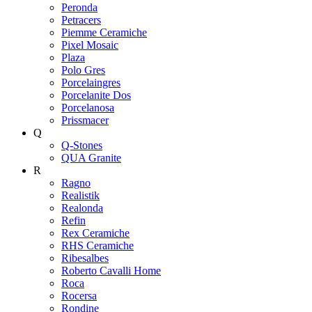
Peronda
Petracers
Piemme Ceramiche
Pixel Mosaic
Plaza
Polo Gres
Porcelaingres
Porcelanite Dos
Porcelanosa
Prissmacer
Q
Q-Stones
QUA Granite
R
Ragno
Realistik
Realonda
Refin
Rex Ceramiche
RHS Ceramiche
Ribesalbes
Roberto Cavalli Home
Roca
Rocersa
Rondine