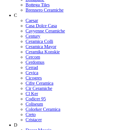
Bottega Tiles
Brennero Ceramiche
C
Caesar
Casa Dolce Casa
Cayyenne Ceramiche
Century
Ceramica Colli
Ceramica Mayor
Ceramika Konskie
Cercom
Cerdomus
Cerrad
Cevica
Cicogres
Cifre Ceramica
Cir Ceramiche
Cl Ker
Codicer 95
Coliseum
Colorker Ceramica
Creto
Cristacer
D