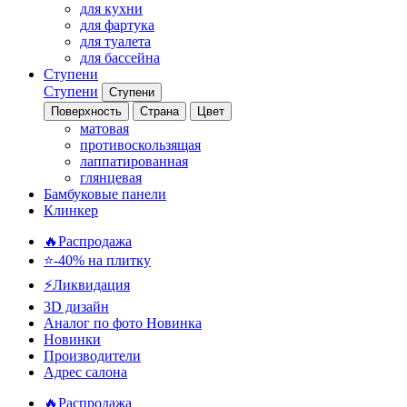
для кухни
для фартука
для туалета
для бассейна
Ступени
Ступени
Ступени
Поверхность
Страна
Цвет
матовая
противоскользящая
лаппатированная
глянцевая
Бамбуковые панели
Клинкер
🔥Распродажа
⭐-40% на плитку
⚡️Ликвидация
3D дизайн
Аналог по фото
Новинка
Новинки
Производители
Адрес салона
🔥Распродажа