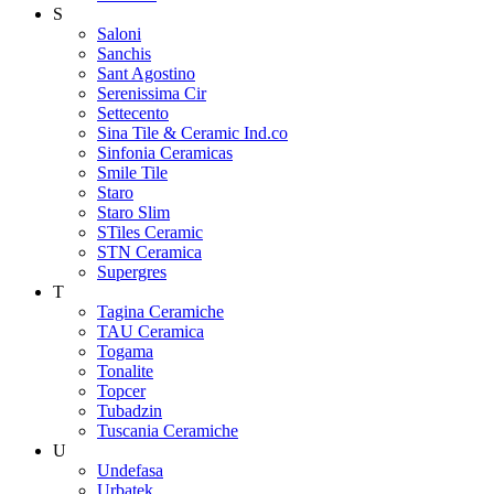
S
Saloni
Sanchis
Sant Agostino
Serenissima Cir
Settecento
Sina Tile & Ceramic Ind.co
Sinfonia Ceramicas
Smile Tile
Staro
Staro Slim
STiles Ceramic
STN Ceramica
Supergres
T
Tagina Ceramiche
TAU Ceramica
Togama
Tonalite
Topcer
Tubadzin
Tuscania Ceramiche
U
Undefasa
Urbatek