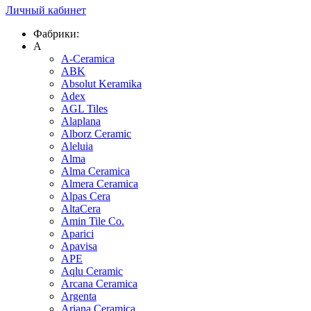
Личный кабинет
Фабрики:
A
A-Ceramica
ABK
Absolut Keramika
Adex
AGL Tiles
Alaplana
Alborz Ceramic
Aleluia
Alma
Alma Ceramica
Almera Ceramica
Alpas Cera
AltaCera
Amin Tile Co.
Aparici
Apavisa
APE
Aqlu Ceramic
Arcana Ceramica
Argenta
Ariana Ceramica