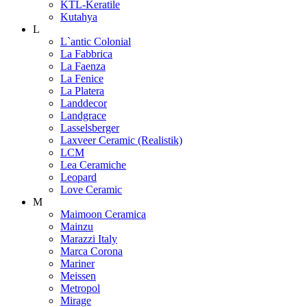
KTL-Keratile
Kutahya
L
L`antic Colonial
La Fabbrica
La Faenza
La Fenice
La Platera
Landdecor
Landgrace
Lasselsberger
Laxveer Ceramic (Realistik)
LCM
Lea Ceramiche
Leopard
Love Ceramic
M
Maimoon Ceramica
Mainzu
Marazzi Italy
Marca Corona
Mariner
Meissen
Metropol
Mirage