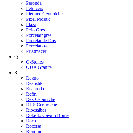
Peronda
Petracers
Piemme Ceramiche
Pixel Mosaic
Plaza
Polo Gres
Porcelaingres
Porcelanite Dos
Porcelanosa
Prissmacer
Q
Q-Stones
QUA Granite
R
Ragno
Realistik
Realonda
Refin
Rex Ceramiche
RHS Ceramiche
Ribesalbes
Roberto Cavalli Home
Roca
Rocersa
Rondine