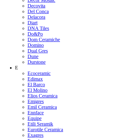
Decor Mosaic
Decovita
Del Conca
Delacora
Diart
DNA Tiles
Do&Po
Dom Ceramiche
Domino
Dual Gres
Dune
Durstone
E
Ecoceramic
Edimax
El Barco
El Molino
Elios Ceramica
Emigres
Emil Ceramica
Ennface
Equipe
Etili Seramik
Eurotile Ceramica
Exagres