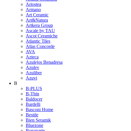
Ariostea
Armano
Art Ceramic
Art&Natura
Artkera Group
Ascale by TAU
Ascot Ceramiche
Atlantic Tiles
Atlas Concorde
AVA
Azteca
Azulejos Benadresa
Azulev
Azuliber
Azuvi
B
B-PLUS
B-Thin
Baldocer
Bardelli
Basconi Home
Bestile
Bien Seramik
Bluezone
Bonaparte