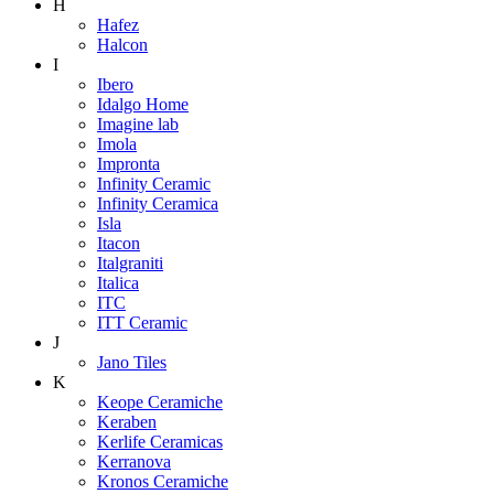
H
Hafez
Halcon
I
Ibero
Idalgo Home
Imagine lab
Imola
Impronta
Infinity Ceramic
Infinity Ceramica
Isla
Itacon
Italgraniti
Italica
ITC
ITT Ceramic
J
Jano Tiles
K
Keope Ceramiche
Keraben
Kerlife Ceramicas
Kerranova
Kronos Ceramiche