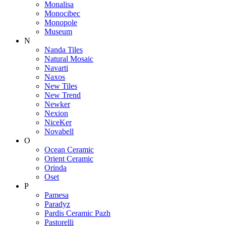
Monalisa
Monocibec
Monopole
Museum
N
Nanda Tiles
Natural Mosaic
Navarti
Naxos
New Tiles
New Trend
Newker
Nexion
NiceKer
Novabell
O
Ocean Ceramic
Orient Ceramic
Orinda
Oset
P
Pamesa
Paradyz
Pardis Ceramic Pazh
Pastorelli