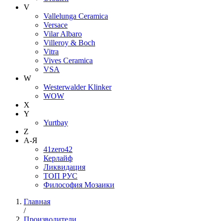
V
Vallelunga Ceramica
Versace
Vilar Albaro
Villeroy & Boch
Vitra
Vives Ceramica
VSA
W
Westerwalder Klinker
WOW
X
Y
Yurtbay
Z
А-Я
41zero42
Керлайф
Ликвидация
ТОП РУС
Философия Мозаики
Главная
/
Производители