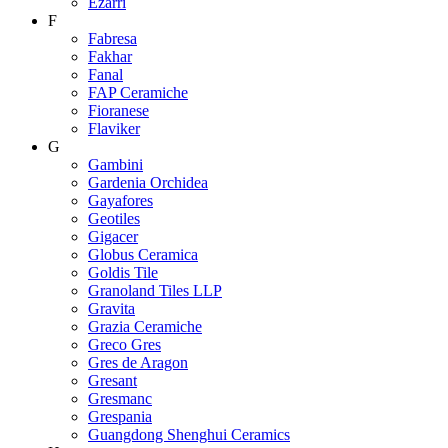
Ezarri
F
Fabresa
Fakhar
Fanal
FAP Ceramiche
Fioranese
Flaviker
G
Gambini
Gardenia Orchidea
Gayafores
Geotiles
Gigacer
Globus Ceramica
Goldis Tile
Granoland Tiles LLP
Gravita
Grazia Ceramiche
Greco Gres
Gres de Aragon
Gresant
Gresmanc
Grespania
Guangdong Shenghui Ceramics