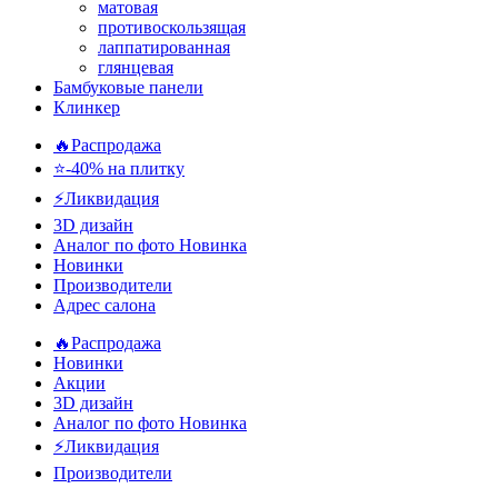
матовая
противоскользящая
лаппатированная
глянцевая
Бамбуковые панели
Клинкер
🔥Распродажа
⭐-40% на плитку
⚡️Ликвидация
3D дизайн
Аналог по фото
Новинка
Новинки
Производители
Адрес салона
🔥Распродажа
Новинки
Акции
3D дизайн
Аналог по фото
Новинка
⚡Ликвидация
Производители