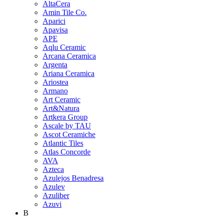
AltaCera
Amin Tile Co.
Aparici
Apavisa
APE
Aqlu Ceramic
Arcana Ceramica
Argenta
Ariana Ceramica
Ariostea
Armano
Art Ceramic
Art&Natura
Artkera Group
Ascale by TAU
Ascot Ceramiche
Atlantic Tiles
Atlas Concorde
AVA
Azteca
Azulejos Benadresa
Azulev
Azuliber
Azuvi
B