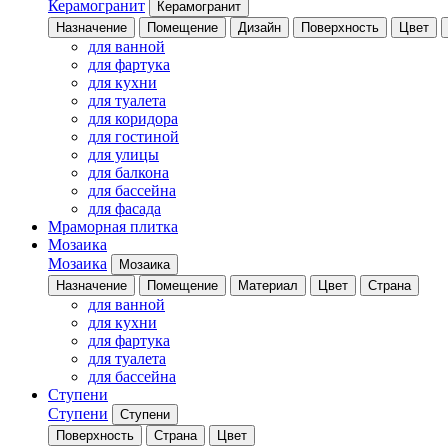
Керамогранит
Керамогранит
Назначение
Помещение
Дизайн
Поверхность
Цвет
для ванной
для фартука
для кухни
для туалета
для коридора
для гостиной
для улицы
для балкона
для бассейна
для фасада
Мраморная плитка
Мозаика
Мозаика
Мозаика
Назначение
Помещение
Материал
Цвет
Страна
для ванной
для кухни
для фартука
для туалета
для бассейна
Ступени
Ступени
Ступени
Поверхность
Страна
Цвет