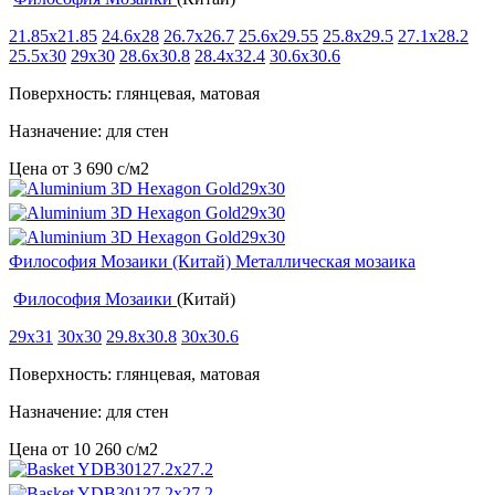
21.85x21.85
24.6x28
26.7x26.7
25.6x29.55
25.8x29.5
27.1x28.2
25.5x30
29x30
28.6x30.8
28.4x32.4
30.6x30.6
Поверхность: глянцевая, матовая
Назначение: для стен
Цена от
3 690
c
/м2
Философия Мозаики (Китай) Металлическая мозаика
Философия Мозаики
(Китай)
29x31
30x30
29.8x30.8
30x30.6
Поверхность: глянцевая, матовая
Назначение: для стен
Цена от
10 260
c
/м2