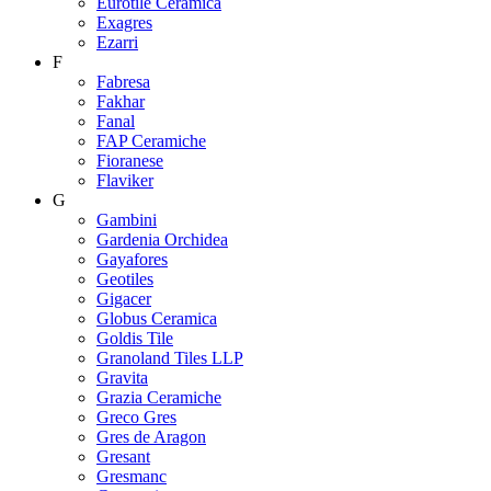
Eurotile Ceramica
Exagres
Ezarri
F
Fabresa
Fakhar
Fanal
FAP Ceramiche
Fioranese
Flaviker
G
Gambini
Gardenia Orchidea
Gayafores
Geotiles
Gigacer
Globus Ceramica
Goldis Tile
Granoland Tiles LLP
Gravita
Grazia Ceramiche
Greco Gres
Gres de Aragon
Gresant
Gresmanc