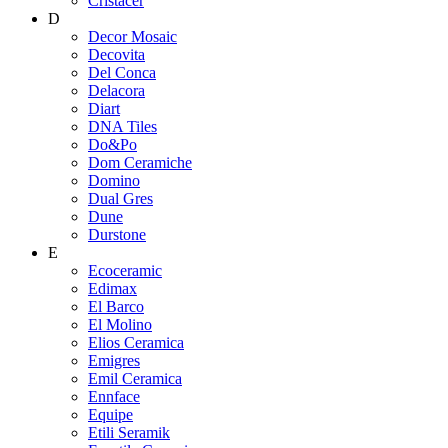
Cristacer
D
Decor Mosaic
Decovita
Del Conca
Delacora
Diart
DNA Tiles
Do&Po
Dom Ceramiche
Domino
Dual Gres
Dune
Durstone
E
Ecoceramic
Edimax
El Barco
El Molino
Elios Ceramica
Emigres
Emil Ceramica
Ennface
Equipe
Etili Seramik