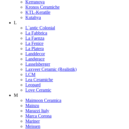
Kerranova
Kronos Ceramiche
KTL-Keratile
Kutahya
L
L`antic Colonial
La Fabbrica
La Faenza
La Fenice
La Platera
Landdecor
Landgrace
Lasselsberger
Laxveer Ceramic (Realistik)
LCM
Lea Ceramiche
Leopard
Love Ceramic
M
Maimoon Ceramica
Mainzu
Marazzi Italy
Marca Corona
Mariner
Meissen