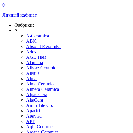
0
Личный кабинет
Фабрики:
A
A-Ceramica
ABK
Absolut Keramika
Adex
AGL Tiles
Alaplana
Alborz Ceramic
Aleluia
Alma
Alma Ceramica
Almera Ceramica
Alpas Cera
AltaCera
Amin Tile Co.
Aparici
Apavisa
APE
Aqlu Ceramic
Arcana Ceramica