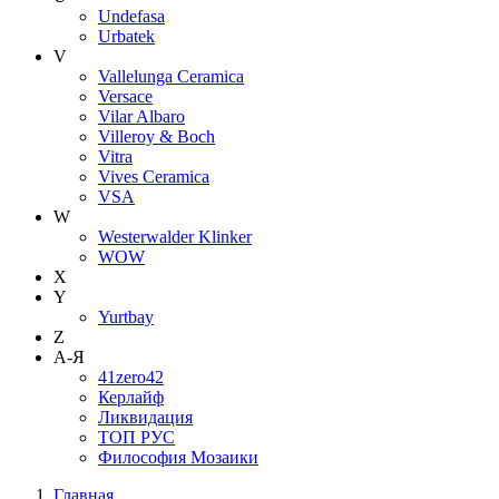
Undefasa
Urbatek
V
Vallelunga Ceramica
Versace
Vilar Albaro
Villeroy & Boch
Vitra
Vives Ceramica
VSA
W
Westerwalder Klinker
WOW
X
Y
Yurtbay
Z
А-Я
41zero42
Керлайф
Ликвидация
ТОП РУС
Философия Мозаики
Главная