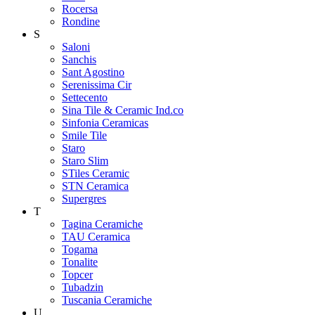
Rocersa
Rondine
S
Saloni
Sanchis
Sant Agostino
Serenissima Cir
Settecento
Sina Tile & Ceramic Ind.co
Sinfonia Ceramicas
Smile Tile
Staro
Staro Slim
STiles Ceramic
STN Ceramica
Supergres
T
Tagina Ceramiche
TAU Ceramica
Togama
Tonalite
Topcer
Tubadzin
Tuscania Ceramiche
U