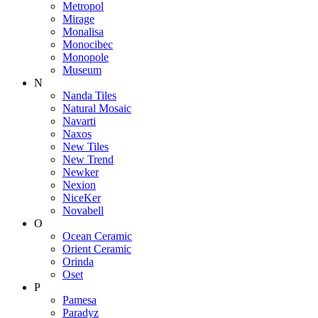
Metropol
Mirage
Monalisa
Monocibec
Monopole
Museum
N
Nanda Tiles
Natural Mosaic
Navarti
Naxos
New Tiles
New Trend
Newker
Nexion
NiceKer
Novabell
O
Ocean Ceramic
Orient Ceramic
Orinda
Oset
P
Pamesa
Paradyz