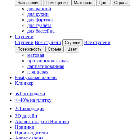
Назначение
Помещение
Материал
Цвет
Страна
для ванной
для кухни
для фартука
для туалета
для бассейна
Ступени
Ступени
Все ступени
Все ступени
Ступени
Поверхность
Страна
Цвет
матовая
противоскользящая
лаппатированная
глянцевая
Бамбуковые панели
Клинкер
🔥Распродажа
⭐-40% на плитку
⚡️Ликвидация
3D дизайн
Аналог по фото
Новинка
Новинки
Производители
Адрес салона