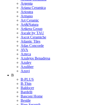
Argenta
Ariana Ceramica
Ariostea
Armano
Art Ceramic
Art&Natura
Artkera Group
Ascale by TAU
Ascot Ceramiche
Atlantic Tiles
Atlas Concorde
AVA
Azteca
Azulejos Benadresa
Azulev
Azuliber
Azuvi
B
B-PLUS
B-Thin
Baldocer
Bardelli
Basconi Home
Bestile
Bien Seramik