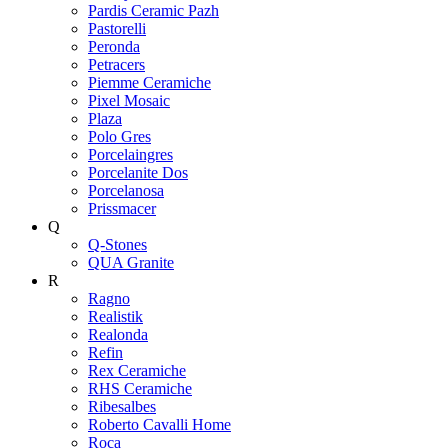
Pardis Ceramic Pazh
Pastorelli
Peronda
Petracers
Piemme Ceramiche
Pixel Mosaic
Plaza
Polo Gres
Porcelaingres
Porcelanite Dos
Porcelanosa
Prissmacer
Q
Q-Stones
QUA Granite
R
Ragno
Realistik
Realonda
Refin
Rex Ceramiche
RHS Ceramiche
Ribesalbes
Roberto Cavalli Home
Roca