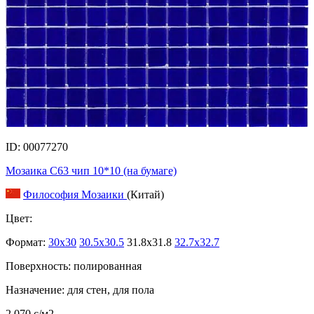
ID: 00077270
Мозаика C63 чип 10*10 (на бумаге)
Философия Мозаики
(Китай)
Цвет:
Формат:
30x30
30.5x30.5
31.8x31.8
32.7x32.7
Поверхность: полированная
Назначение: для стен, для пола
2 070
c
/м2