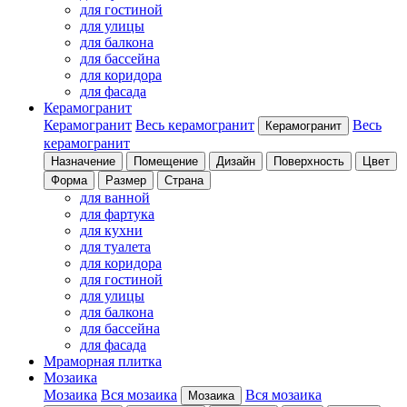
для гостиной
для улицы
для балкона
для бассейна
для коридора
для фасада
Керамогранит
Керамогранит
Весь керамогранит
Весь
Керамогранит
керамогранит
Назначение
Помещение
Дизайн
Поверхность
Цвет
Форма
Размер
Страна
для ванной
для фартука
для кухни
для туалета
для коридора
для гостиной
для улицы
для балкона
для бассейна
для фасада
Мраморная плитка
Мозаика
Мозаика
Вся мозаика
Вся мозаика
Мозаика