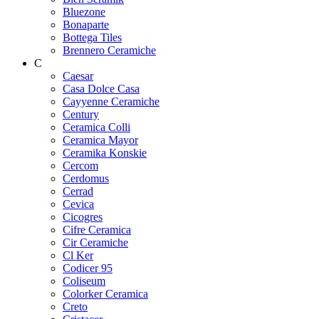
Bluezone
Bonaparte
Bottega Tiles
Brennero Ceramiche
C
Caesar
Casa Dolce Casa
Cayyenne Ceramiche
Century
Ceramica Colli
Ceramica Mayor
Ceramika Konskie
Cercom
Cerdomus
Cerrad
Cevica
Cicogres
Cifre Ceramica
Cir Ceramiche
Cl Ker
Codicer 95
Coliseum
Colorker Ceramica
Creto