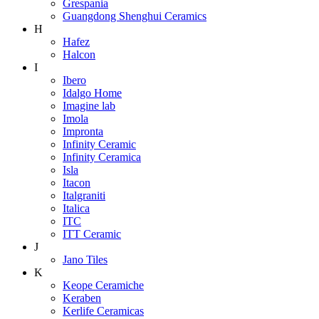
Grespania
Guangdong Shenghui Ceramics
H
Hafez
Halcon
I
Ibero
Idalgo Home
Imagine lab
Imola
Impronta
Infinity Ceramic
Infinity Ceramica
Isla
Itacon
Italgraniti
Italica
ITC
ITT Ceramic
J
Jano Tiles
K
Keope Ceramiche
Keraben
Kerlife Ceramicas