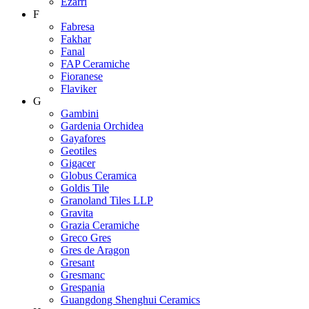
Ezarri
F
Fabresa
Fakhar
Fanal
FAP Ceramiche
Fioranese
Flaviker
G
Gambini
Gardenia Orchidea
Gayafores
Geotiles
Gigacer
Globus Ceramica
Goldis Tile
Granoland Tiles LLP
Gravita
Grazia Ceramiche
Greco Gres
Gres de Aragon
Gresant
Gresmanc
Grespania
Guangdong Shenghui Ceramics