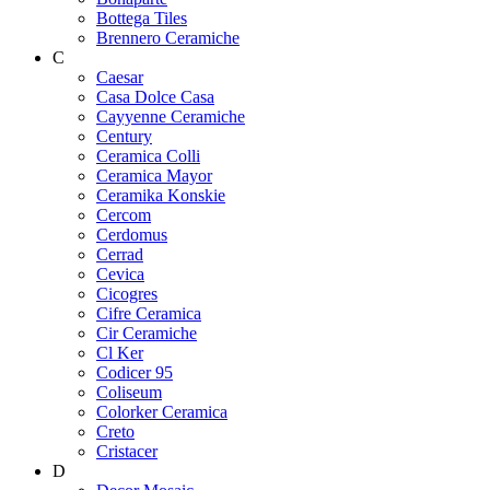
Bottega Tiles
Brennero Ceramiche
C
Caesar
Casa Dolce Casa
Cayyenne Ceramiche
Century
Ceramica Colli
Ceramica Mayor
Ceramika Konskie
Cercom
Cerdomus
Cerrad
Cevica
Cicogres
Cifre Ceramica
Cir Ceramiche
Cl Ker
Codicer 95
Coliseum
Colorker Ceramica
Creto
Cristacer
D