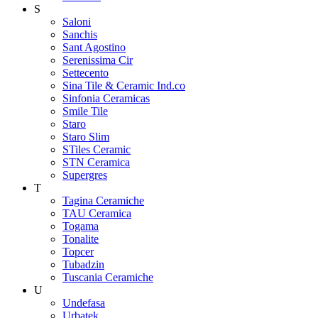
S
Saloni
Sanchis
Sant Agostino
Serenissima Cir
Settecento
Sina Tile & Ceramic Ind.co
Sinfonia Ceramicas
Smile Tile
Staro
Staro Slim
STiles Ceramic
STN Ceramica
Supergres
T
Tagina Ceramiche
TAU Ceramica
Togama
Tonalite
Topcer
Tubadzin
Tuscania Ceramiche
U
Undefasa
Urbatek