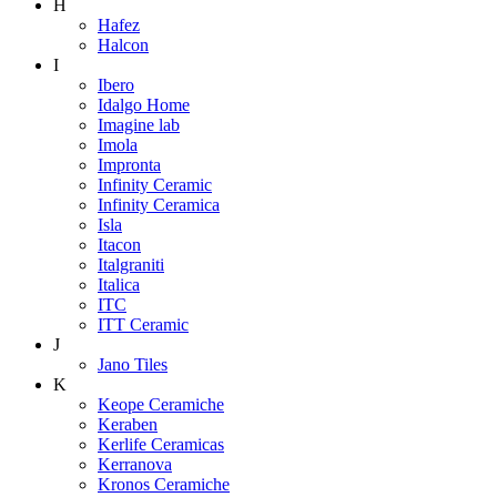
H
Hafez
Halcon
I
Ibero
Idalgo Home
Imagine lab
Imola
Impronta
Infinity Ceramic
Infinity Ceramica
Isla
Itacon
Italgraniti
Italica
ITC
ITT Ceramic
J
Jano Tiles
K
Keope Ceramiche
Keraben
Kerlife Ceramicas
Kerranova
Kronos Ceramiche