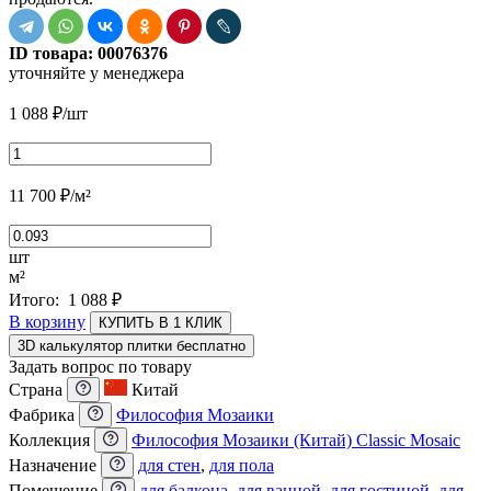
ID товара:
00076376
уточняйте у менеджера
1 088
₽
/шт
11 700
₽
/м²
шт
м²
Итого:
1 088
₽
В корзину
КУПИТЬ В 1 КЛИК
3D калькулятор плитки бесплатно
Задать вопрос по товару
Страна
Китай
Фабрика
Философия Мозаики
Коллекция
Философия Мозаики (Китай) Classic Mosaic
Назначение
для стен
,
для пола
Помещение
для балкона
,
для ванной
,
для гостиной
,
для