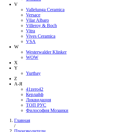
V
Vallelunga Ceramica
Versace
Vilar Albaro
Villeroy & Boch
Vitra
Vives Ceramica
VSA
W
Westerwalder Klinker
WOW
X
Y
Yurtbay
Z
А-Я
41zero42
Керлайф
Ликвидация
ТОП РУС
Философия Мозаики
Главная
/
Производители