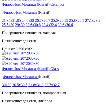
Философия Мозаики (Китай) Ceramics
Философия Мозаики
(Китай)
21.85x21.85
24.6x28
26.7x26.7
25.6x29.55
25.8x29.5
27.1x28.2
25.5x30
29x30
28.6x30.8
28.4x32.4
30.6x30.6
Поверхность: глянцевая, матовая
Назначение: для стен
Цена от
3 690
c
/м2
Философия Мозаики (Китай) Glass
Философия Мозаики
(Китай)
30x30
30.5x30.5
31.8x31.8
32.7x32.7
Поверхность: глянцевая, полированная
Назначение: для стен, для пола