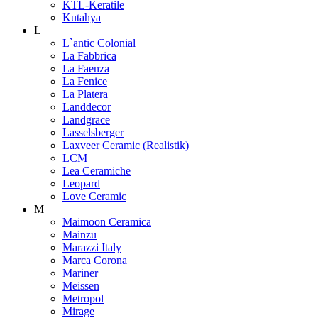
KTL-Keratile
Kutahya
L
L`antic Colonial
La Fabbrica
La Faenza
La Fenice
La Platera
Landdecor
Landgrace
Lasselsberger
Laxveer Ceramic (Realistik)
LCM
Lea Ceramiche
Leopard
Love Ceramic
M
Maimoon Ceramica
Mainzu
Marazzi Italy
Marca Corona
Mariner
Meissen
Metropol
Mirage