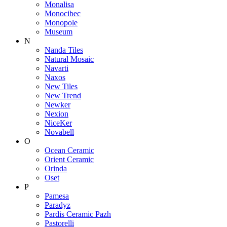
Monalisa
Monocibec
Monopole
Museum
N
Nanda Tiles
Natural Mosaic
Navarti
Naxos
New Tiles
New Trend
Newker
Nexion
NiceKer
Novabell
O
Ocean Ceramic
Orient Ceramic
Orinda
Oset
P
Pamesa
Paradyz
Pardis Ceramic Pazh
Pastorelli