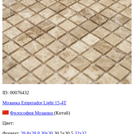
ID: 00076432
Мозаика Emperador Light 15-4T
Философия Мозаики
(Китай)
Цвет:
Формат:
29.8x29.8
30x30
30.5x30.5
32x32