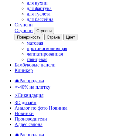
для кухни
для фартука
для туалета
для бассейна
Ступени
Ступени
Ступени
Поверхность
Страна
Цвет
матовая
противоскользящая
лаппатированная
глянцевая
Бамбуковые панели
Клинкер
🔥Распродажа
⭐-40% на плитку
⚡️Ликвидация
3D дизайн
Аналог по фото
Новинка
Новинки
Производители
Адрес салона
🔥Распродажа