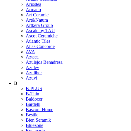
Ariostea
Armano
Art Ceramic
Art&Natura
Artkera Group
Ascale by TAU
Ascot Ceramiche
Atlantic Tiles
Atlas Concorde
AVA
Azteca
Azulejos Benadresa
Azulev
Azuliber
Azuvi
B
B-PLUS
B-Thin
Baldocer
Bardelli
Basconi Home
Bestile
Bien Seramik
Bluezone
Bonaparte