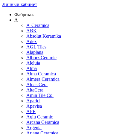
Личный кабинет
Фабрики:
A
A-Ceramica
ABK
Absolut Keramika
Adex
AGL Tiles
Alaplana
Alborz Ceramic
Aleluia
Alma
Alma Ceramica
Almera Ceramica
Alpas Cera
AltaCera
Amin Tile Co.
Aparici
Apavisa
APE
Aqlu Ceramic
Arcana Ceramica
Argenta
Ariana Ceramica