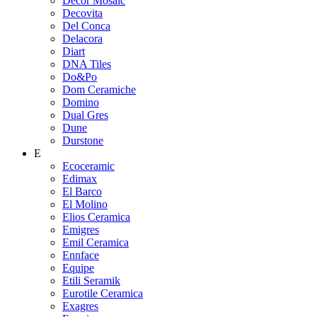
Decor Mosaic
Decovita
Del Conca
Delacora
Diart
DNA Tiles
Do&Po
Dom Ceramiche
Domino
Dual Gres
Dune
Durstone
E
Ecoceramic
Edimax
El Barco
El Molino
Elios Ceramica
Emigres
Emil Ceramica
Ennface
Equipe
Etili Seramik
Eurotile Ceramica
Exagres