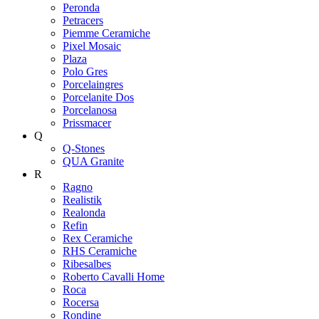
Peronda
Petracers
Piemme Ceramiche
Pixel Mosaic
Plaza
Polo Gres
Porcelaingres
Porcelanite Dos
Porcelanosa
Prissmacer
Q
Q-Stones
QUA Granite
R
Ragno
Realistik
Realonda
Refin
Rex Ceramiche
RHS Ceramiche
Ribesalbes
Roberto Cavalli Home
Roca
Rocersa
Rondine