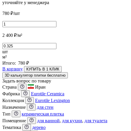
уточняйте у менеджера
780
₽
/шт
2 400
₽
/м²
шт
м²
Итого:
780
₽
В корзину
КУПИТЬ В 1 КЛИК
3D калькулятор плитки бесплатно
Задать вопрос по товару
Страна
Иран
Фабрика
Eurotile Ceramica
Коллекция
Eurotile Lexington
Назначение
для стен
Тип
керамическая плитка
Помещение
для ванной
,
для кухни
,
для туалета
Тематика
дерево