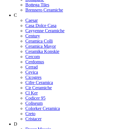
Bottega Tiles
Brennero Ceramiche
C
Caesar
Casa Dolce Casa
Cayyenne Ceramiche
Century
Ceramica Colli
Ceramica Mayor
Ceramika Konskie
Cercom
Cerdomus
Cerrad
Cevica
Cicogres
Cifre Ceramica
Cir Ceramiche
Cl Ker
Codicer 95
Coliseum
Colorker Ceramica
Creto
Cristacer
D