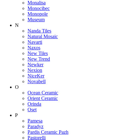
Monalisa
Monocibec
Monopole
Museum
N
Nanda Tiles
Natural Mosaic
Navarti
Naxos
New Tiles
New Trend
Newker
Nexion
NiceKer
Novabell
O
Ocean Ceramic
Orient Ceramic
Orinda
Oset
P
Pamesa
Paradyz
Pardis Ceramic Pazh
Pastorelli