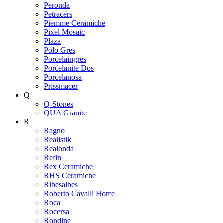
Peronda
Petracers
Piemme Ceramiche
Pixel Mosaic
Plaza
Polo Gres
Porcelaingres
Porcelanite Dos
Porcelanosa
Prissmacer
Q
Q-Stones
QUA Granite
R
Ragno
Realistik
Realonda
Refin
Rex Ceramiche
RHS Ceramiche
Ribesalbes
Roberto Cavalli Home
Roca
Rocersa
Rondine