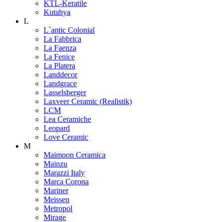
KTL-Keratile
Kutahya
L
L`antic Colonial
La Fabbrica
La Faenza
La Fenice
La Platera
Landdecor
Landgrace
Lasselsberger
Laxveer Ceramic (Realistik)
LCM
Lea Ceramiche
Leopard
Love Ceramic
M
Maimoon Ceramica
Mainzu
Marazzi Italy
Marca Corona
Mariner
Meissen
Metropol
Mirage