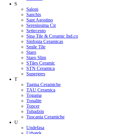
S
Saloni
Sanchis
Sant Agostino
Serenissima Cir
Settecento
Sina Tile & Ceramic Ind.co
Sinfonia Ceramicas
Smile Tile
Staro
Staro Slim
STiles Ceramic
STN Ceramica
Supergres
T
Tagina Ceramiche
TAU Ceramica
Togama
Tonalite
Topcer
Tubadzin
Tuscania Ceramiche
U
Undefasa
Urbatek