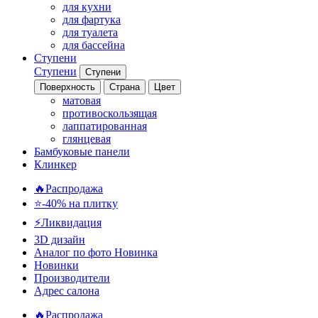
для кухни
для фартука
для туалета
для бассейна
Ступени
Ступени
Ступени
Поверхность
Страна
Цвет
матовая
противоскользящая
лаппатированная
глянцевая
Бамбуковые панели
Клинкер
🔥Распродажа
⭐-40% на плитку
⚡️Ликвидация
3D дизайн
Аналог по фото
Новинка
Новинки
Производители
Адрес салона
🔥Распродажа