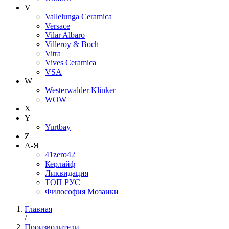
V
Vallelunga Ceramica
Versace
Vilar Albaro
Villeroy & Boch
Vitra
Vives Ceramica
VSA
W
Westerwalder Klinker
WOW
X
Y
Yurtbay
Z
А-Я
41zero42
Керлайф
Ликвидация
ТОП РУС
Философия Мозаики
Главная
/
Производители