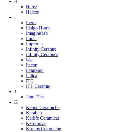
H
Hafez
Halcon
I
Ibero
Idalgo Home
Imagine lab
Imola
Impronta
Infinity Ceramic
Infinity Ceramica
Isla
Itacon
Italgraniti
Italica
ITC
ITT Ceramic
J
Jano Tiles
K
Keope Ceramiche
Keraben
Kerlife Ceramicas
Kerranova
Kronos Ceramiche