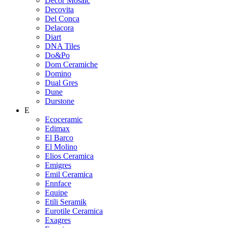
Decor Mosaic
Decovita
Del Conca
Delacora
Diart
DNA Tiles
Do&Po
Dom Ceramiche
Domino
Dual Gres
Dune
Durstone
E
Ecoceramic
Edimax
El Barco
El Molino
Elios Ceramica
Emigres
Emil Ceramica
Ennface
Equipe
Etili Seramik
Eurotile Ceramica
Exagres