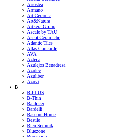
Ariostea
Armano
Art Ceramic
Art&Natura
Artkera Group
Ascale by TAU
Ascot Ceramiche
Atlantic Tiles
Atlas Concorde
AVA
Azteca
Azulejos Benadresa
Azulev
Azuliber
Azuvi
B
B-PLUS
B-Thin
Baldocer
Bardelli
Basconi Home
Bestile
Bien Seramik
Bluezone
Bonaparte