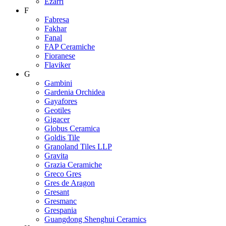
Ezarri
F
Fabresa
Fakhar
Fanal
FAP Ceramiche
Fioranese
Flaviker
G
Gambini
Gardenia Orchidea
Gayafores
Geotiles
Gigacer
Globus Ceramica
Goldis Tile
Granoland Tiles LLP
Gravita
Grazia Ceramiche
Greco Gres
Gres de Aragon
Gresant
Gresmanc
Grespania
Guangdong Shenghui Ceramics