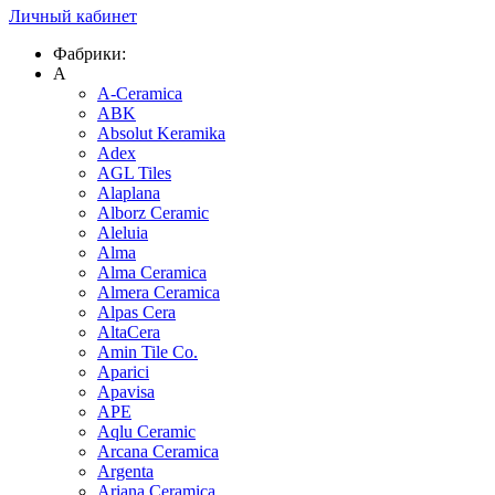
Личный кабинет
Фабрики:
A
A-Ceramica
ABK
Absolut Keramika
Adex
AGL Tiles
Alaplana
Alborz Ceramic
Aleluia
Alma
Alma Ceramica
Almera Ceramica
Alpas Cera
AltaCera
Amin Tile Co.
Aparici
Apavisa
APE
Aqlu Ceramic
Arcana Ceramica
Argenta
Ariana Ceramica