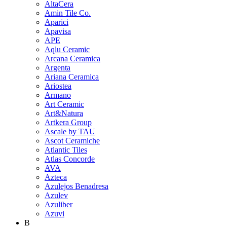
AltaCera
Amin Tile Co.
Aparici
Apavisa
APE
Aqlu Ceramic
Arcana Ceramica
Argenta
Ariana Ceramica
Ariostea
Armano
Art Ceramic
Art&Natura
Artkera Group
Ascale by TAU
Ascot Ceramiche
Atlantic Tiles
Atlas Concorde
AVA
Azteca
Azulejos Benadresa
Azulev
Azuliber
Azuvi
B