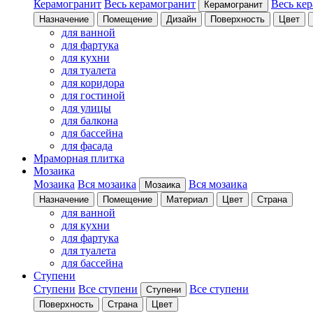
Керамогранит
Весь керамогранит
Весь ке
Керамогранит
Назначение
Помещение
Дизайн
Поверхность
Цвет
для ванной
для фартука
для кухни
для туалета
для коридора
для гостиной
для улицы
для балкона
для бассейна
для фасада
Мраморная плитка
Мозаика
Мозаика
Вся мозаика
Вся мозаика
Мозаика
Назначение
Помещение
Материал
Цвет
Страна
для ванной
для кухни
для фартука
для туалета
для бассейна
Ступени
Ступени
Все ступени
Все ступени
Ступени
Поверхность
Страна
Цвет