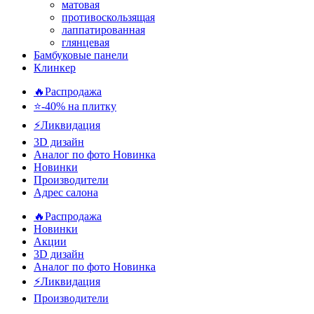
матовая
противоскользящая
лаппатированная
глянцевая
Бамбуковые панели
Клинкер
🔥Распродажа
⭐-40% на плитку
⚡️Ликвидация
3D дизайн
Аналог по фото
Новинка
Новинки
Производители
Адрес салона
🔥Распродажа
Новинки
Акции
3D дизайн
Аналог по фото
Новинка
⚡Ликвидация
Производители