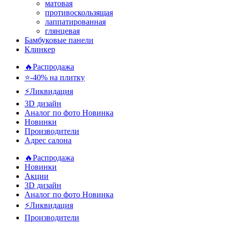
матовая
противоскользящая
лаппатированная
глянцевая
Бамбуковые панели
Клинкер
🔥Распродажа
⭐-40% на плитку
⚡️Ликвидация
3D дизайн
Аналог по фото
Новинка
Новинки
Производители
Адрес салона
🔥Распродажа
Новинки
Акции
3D дизайн
Аналог по фото
Новинка
⚡Ликвидация
Производители