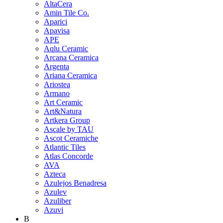
AltaCera
Amin Tile Co.
Aparici
Apavisa
APE
Aqlu Ceramic
Arcana Ceramica
Argenta
Ariana Ceramica
Ariostea
Armano
Art Ceramic
Art&Natura
Artkera Group
Ascale by TAU
Ascot Ceramiche
Atlantic Tiles
Atlas Concorde
AVA
Azteca
Azulejos Benadresa
Azulev
Azuliber
Azuvi
B