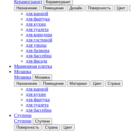
Керамогранит
Керамогранит
Назначение
Помещение
Дизайн
Поверхность
Цвет
для ванной
для фартука
для кухни
для туалета
для коридора
для гостиной
для улицы
для балкона
для бассейна
для фасада
Мраморная плитка
Мозаика
Мозаика
Мозаика
Назначение
Помещение
Материал
Цвет
Страна
для ванной
для кухни
для фартука
для туалета
для бассейна
Ступени
Ступени
Ступени
Поверхность
Страна
Цвет