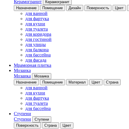
Керамогранит
Керамогранит
Назначение
Помещение
Дизайн
Поверхность
Цвет
для ванной
для фартука
для кухни
для туалета
для коридора
для гостиной
для улицы
для балкона
для бассейна
для фасада
Мраморная плитка
Мозаика
Мозаика
Мозаика
Назначение
Помещение
Материал
Цвет
Страна
для ванной
для кухни
для фартука
для туалета
для бассейна
Ступени
Ступени
Ступени
Поверхность
Страна
Цвет