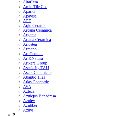
AltaCera
Amin Tile Co.
Aparici
Apavisa
APE
Aqlu Ceramic
Arcana Ceramica
Argenta
Ariana Ceramica
Ariostea
Armano
Art Ceramic
Art&Natura
Artkera Group
Ascale by TAU
Ascot Ceramiche
Atlantic Tiles
Atlas Concorde
AVA
Azteca
Azulejos Benadresa
Azulev
Azuliber
Azuvi
B