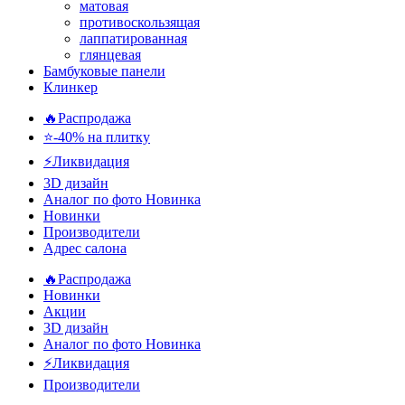
матовая
противоскользящая
лаппатированная
глянцевая
Бамбуковые панели
Клинкер
🔥Распродажа
⭐-40% на плитку
⚡️Ликвидация
3D дизайн
Аналог по фото
Новинка
Новинки
Производители
Адрес салона
🔥Распродажа
Новинки
Акции
3D дизайн
Аналог по фото
Новинка
⚡Ликвидация
Производители