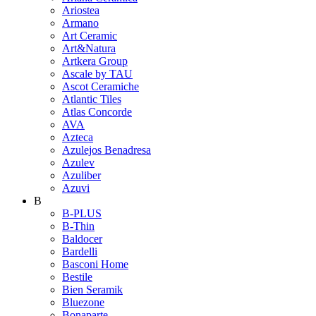
Ariostea
Armano
Art Ceramic
Art&Natura
Artkera Group
Ascale by TAU
Ascot Ceramiche
Atlantic Tiles
Atlas Concorde
AVA
Azteca
Azulejos Benadresa
Azulev
Azuliber
Azuvi
B
B-PLUS
B-Thin
Baldocer
Bardelli
Basconi Home
Bestile
Bien Seramik
Bluezone
Bonaparte