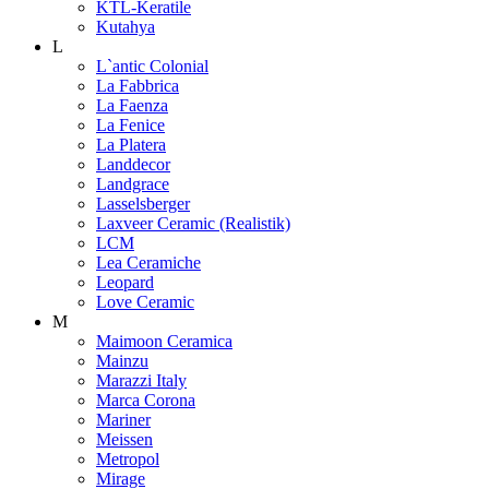
KTL-Keratile
Kutahya
L
L`antic Colonial
La Fabbrica
La Faenza
La Fenice
La Platera
Landdecor
Landgrace
Lasselsberger
Laxveer Ceramic (Realistik)
LCM
Lea Ceramiche
Leopard
Love Ceramic
M
Maimoon Ceramica
Mainzu
Marazzi Italy
Marca Corona
Mariner
Meissen
Metropol
Mirage