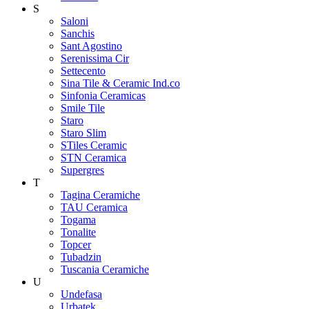
S
Saloni
Sanchis
Sant Agostino
Serenissima Cir
Settecento
Sina Tile & Ceramic Ind.co
Sinfonia Ceramicas
Smile Tile
Staro
Staro Slim
STiles Ceramic
STN Ceramica
Supergres
T
Tagina Ceramiche
TAU Ceramica
Togama
Tonalite
Topcer
Tubadzin
Tuscania Ceramiche
U
Undefasa
Urbatek