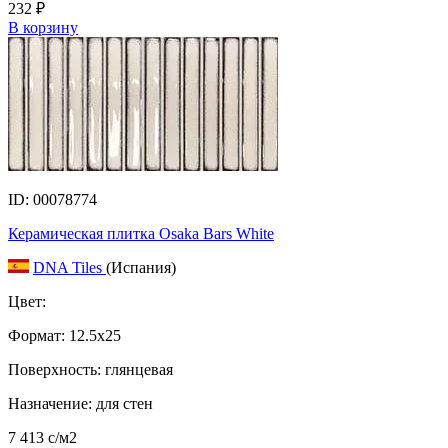
232
₽
В корзину
ID: 00078774
Керамическая плитка Osaka Bars White
DNA Tiles
(Испания)
Цвет:
Формат:
12.5x25
Поверхность: глянцевая
Назначение: для стен
7 413
c
/м2