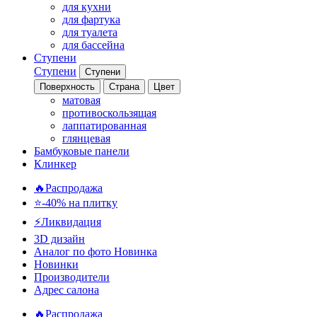
для кухни
для фартука
для туалета
для бассейна
Ступени
Ступени
Ступени
Поверхность
Страна
Цвет
матовая
противоскользящая
лаппатированная
глянцевая
Бамбуковые панели
Клинкер
🔥Распродажа
⭐-40% на плитку
⚡️Ликвидация
3D дизайн
Аналог по фото
Новинка
Новинки
Производители
Адрес салона
🔥Распродажа