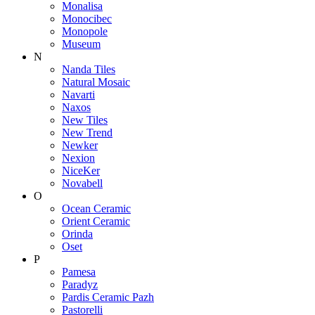
Monalisa
Monocibec
Monopole
Museum
N
Nanda Tiles
Natural Mosaic
Navarti
Naxos
New Tiles
New Trend
Newker
Nexion
NiceKer
Novabell
O
Ocean Ceramic
Orient Ceramic
Orinda
Oset
P
Pamesa
Paradyz
Pardis Ceramic Pazh
Pastorelli