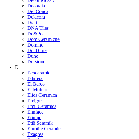
Decor Mosaic
Decovita
Del Conca
Delacora
Diart
DNA Tiles
Do&Po
Dom Ceramiche
Domino
Dual Gres
Dune
Durstone
E
Ecoceramic
Edimax
El Barco
El Molino
Elios Ceramica
Emigres
Emil Ceramica
Ennface
Equipe
Etili Seramik
Eurotile Ceramica
Exagres