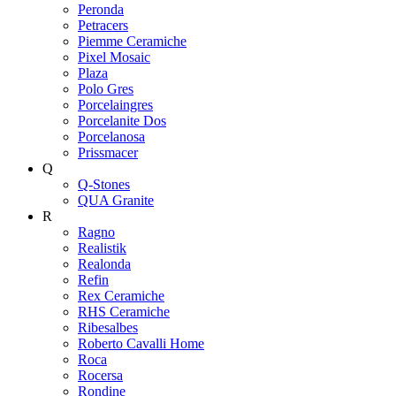
Peronda
Petracers
Piemme Ceramiche
Pixel Mosaic
Plaza
Polo Gres
Porcelaingres
Porcelanite Dos
Porcelanosa
Prissmacer
Q
Q-Stones
QUA Granite
R
Ragno
Realistik
Realonda
Refin
Rex Ceramiche
RHS Ceramiche
Ribesalbes
Roberto Cavalli Home
Roca
Rocersa
Rondine