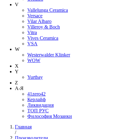
V
Vallelunga Ceramica
Versace
Vilar Albaro
Villeroy & Boch
Vitra
Vives Ceramica
VSA
W
Westerwalder Klinker
WOW
X
Y
Yurtbay
Z
А-Я
41zero42
Керлайф
Ликвидация
ТОП РУС
Философия Мозаики
Главная
/
Производители