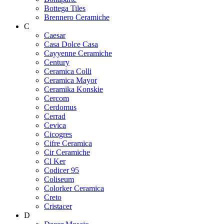
Bottega Tiles
Brennero Ceramiche
C
Caesar
Casa Dolce Casa
Cayyenne Ceramiche
Century
Ceramica Colli
Ceramica Mayor
Ceramika Konskie
Cercom
Cerdomus
Cerrad
Cevica
Cicogres
Cifre Ceramica
Cir Ceramiche
Cl Ker
Codicer 95
Coliseum
Colorker Ceramica
Creto
Cristacer
D