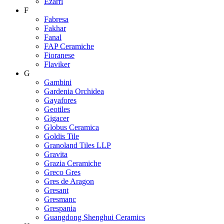
Ezarri
F
Fabresa
Fakhar
Fanal
FAP Ceramiche
Fioranese
Flaviker
G
Gambini
Gardenia Orchidea
Gayafores
Geotiles
Gigacer
Globus Ceramica
Goldis Tile
Granoland Tiles LLP
Gravita
Grazia Ceramiche
Greco Gres
Gres de Aragon
Gresant
Gresmanc
Grespania
Guangdong Shenghui Ceramics