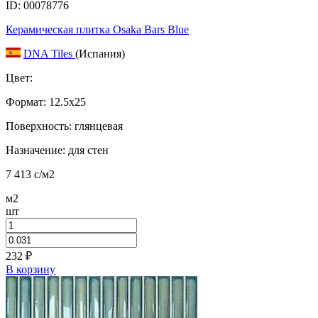
ID: 00078776
Керамическая плитка Osaka Bars Blue
DNA Tiles
(Испания)
Цвет:
Формат:
12.5x25
Поверхность: глянцевая
Назначение: для стен
7 413
c
/м2
м2
шт
232
₽
В корзину