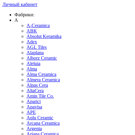
Личный кабинет
Фабрики:
A
A-Ceramica
ABK
Absolut Keramika
Adex
AGL Tiles
Alaplana
Alborz Ceramic
Aleluia
Alma
Alma Ceramica
Almera Ceramica
Alpas Cera
AltaCera
Amin Tile Co.
Aparici
Apavisa
APE
Aqlu Ceramic
Arcana Ceramica
Argenta
Ariana Ceramica