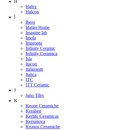
H
Hafez
Halcon
I
Ibero
Idalgo Home
Imagine lab
Imola
Impronta
Infinity Ceramic
Infinity Ceramica
Isla
Itacon
Italgraniti
Italica
ITC
ITT Ceramic
J
Jano Tiles
K
Keope Ceramiche
Keraben
Kerlife Ceramicas
Kerranova
Kronos Ceramiche