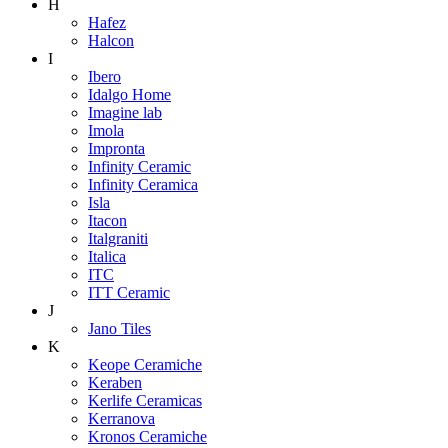
H
Hafez
Halcon
I
Ibero
Idalgo Home
Imagine lab
Imola
Impronta
Infinity Ceramic
Infinity Ceramica
Isla
Itacon
Italgraniti
Italica
ITC
ITT Ceramic
J
Jano Tiles
K
Keope Ceramiche
Keraben
Kerlife Ceramicas
Kerranova
Kronos Ceramiche