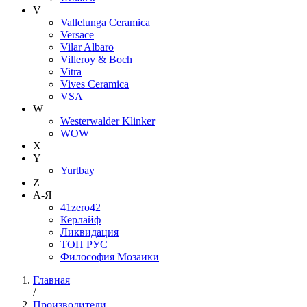
V
Vallelunga Ceramica
Versace
Vilar Albaro
Villeroy & Boch
Vitra
Vives Ceramica
VSA
W
Westerwalder Klinker
WOW
X
Y
Yurtbay
Z
А-Я
41zero42
Керлайф
Ликвидация
ТОП РУС
Философия Мозаики
Главная
/
Производители