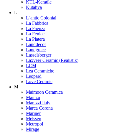
KTL-Keratile
Kutahya
L
L`antic Colonial
La Fabbrica
La Faenza
La Fenice
La Platera
Landdecor
Landgrace
Lasselsberger
Laxveer Ceramic (Realistik)
LCM
Lea Ceramiche
Leopard
Love Ceramic
M
Maimoon Ceramica
Mainzu
Marazzi Italy
Marca Corona
Mariner
Meissen
Metropol
Mirage