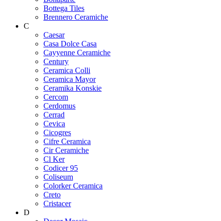
Bottega Tiles
Brennero Ceramiche
C
Caesar
Casa Dolce Casa
Cayyenne Ceramiche
Century
Ceramica Colli
Ceramica Mayor
Ceramika Konskie
Cercom
Cerdomus
Cerrad
Cevica
Cicogres
Cifre Ceramica
Cir Ceramiche
Cl Ker
Codicer 95
Coliseum
Colorker Ceramica
Creto
Cristacer
D