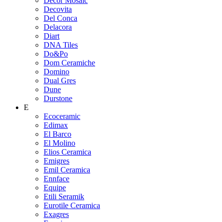
Decor Mosaic
Decovita
Del Conca
Delacora
Diart
DNA Tiles
Do&Po
Dom Ceramiche
Domino
Dual Gres
Dune
Durstone
E
Ecoceramic
Edimax
El Barco
El Molino
Elios Ceramica
Emigres
Emil Ceramica
Ennface
Equipe
Etili Seramik
Eurotile Ceramica
Exagres