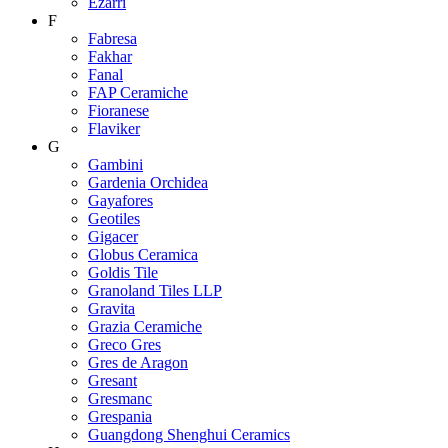
Ezarri
F
Fabresa
Fakhar
Fanal
FAP Ceramiche
Fioranese
Flaviker
G
Gambini
Gardenia Orchidea
Gayafores
Geotiles
Gigacer
Globus Ceramica
Goldis Tile
Granoland Tiles LLP
Gravita
Grazia Ceramiche
Greco Gres
Gres de Aragon
Gresant
Gresmanc
Grespania
Guangdong Shenghui Ceramics