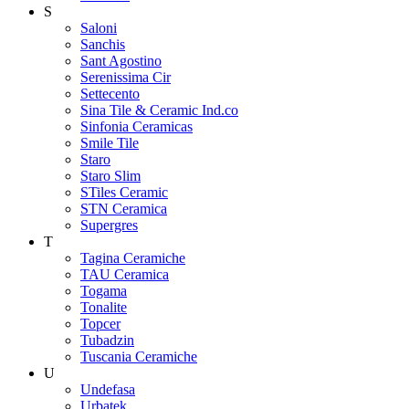
S
Saloni
Sanchis
Sant Agostino
Serenissima Cir
Settecento
Sina Tile & Ceramic Ind.co
Sinfonia Ceramicas
Smile Tile
Staro
Staro Slim
STiles Ceramic
STN Ceramica
Supergres
T
Tagina Ceramiche
TAU Ceramica
Togama
Tonalite
Topcer
Tubadzin
Tuscania Ceramiche
U
Undefasa
Urbatek