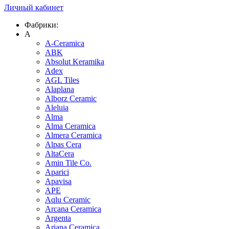
Личный кабинет
Фабрики:
A
A-Ceramica
ABK
Absolut Keramika
Adex
AGL Tiles
Alaplana
Alborz Ceramic
Aleluia
Alma
Alma Ceramica
Almera Ceramica
Alpas Cera
AltaCera
Amin Tile Co.
Aparici
Apavisa
APE
Aqlu Ceramic
Arcana Ceramica
Argenta
Ariana Ceramica