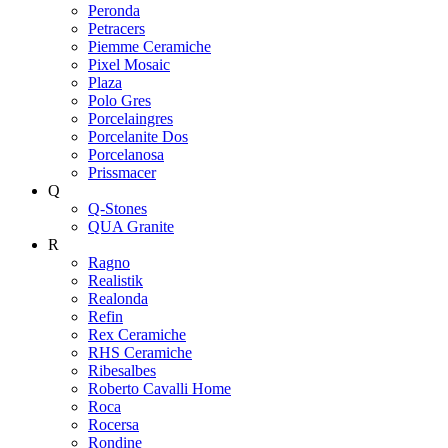
Peronda
Petracers
Piemme Ceramiche
Pixel Mosaic
Plaza
Polo Gres
Porcelaingres
Porcelanite Dos
Porcelanosa
Prissmacer
Q
Q-Stones
QUA Granite
R
Ragno
Realistik
Realonda
Refin
Rex Ceramiche
RHS Ceramiche
Ribesalbes
Roberto Cavalli Home
Roca
Rocersa
Rondine