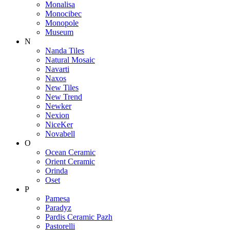
Monalisa
Monocibec
Monopole
Museum
N
Nanda Tiles
Natural Mosaic
Navarti
Naxos
New Tiles
New Trend
Newker
Nexion
NiceKer
Novabell
O
Ocean Ceramic
Orient Ceramic
Orinda
Oset
P
Pamesa
Paradyz
Pardis Ceramic Pazh
Pastorelli