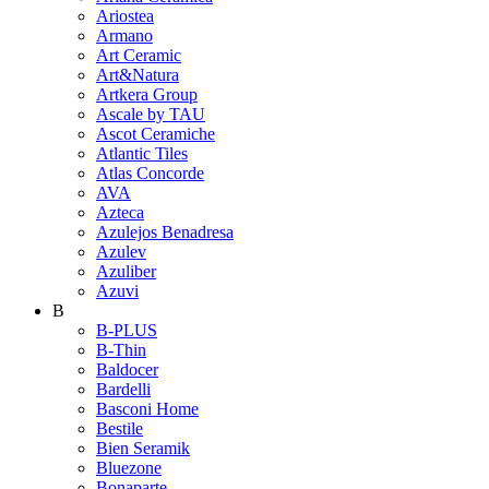
Ariostea
Armano
Art Ceramic
Art&Natura
Artkera Group
Ascale by TAU
Ascot Ceramiche
Atlantic Tiles
Atlas Concorde
AVA
Azteca
Azulejos Benadresa
Azulev
Azuliber
Azuvi
B
B-PLUS
B-Thin
Baldocer
Bardelli
Basconi Home
Bestile
Bien Seramik
Bluezone
Bonaparte