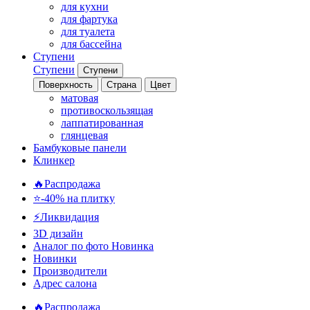
для кухни
для фартука
для туалета
для бассейна
Ступени
Ступени
Ступени
Поверхность
Страна
Цвет
матовая
противоскользящая
лаппатированная
глянцевая
Бамбуковые панели
Клинкер
🔥Распродажа
⭐-40% на плитку
⚡️Ликвидация
3D дизайн
Аналог по фото
Новинка
Новинки
Производители
Адрес салона
🔥Распродажа