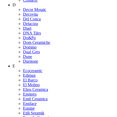
Cristacer
D
Decor Mosaic
Decovita
Del Conca
Delacora
Diart
DNA Tiles
Do&Po
Dom Ceramiche
Domino
Dual Gres
Dune
Durstone
E
Ecoceramic
Edimax
El Barco
El Molino
Elios Ceramica
Emigres
Emil Ceramica
Ennface
Equipe
Etili Seramik