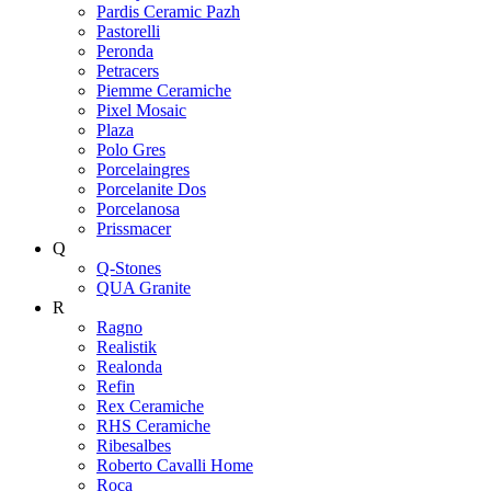
Pardis Ceramic Pazh
Pastorelli
Peronda
Petracers
Piemme Ceramiche
Pixel Mosaic
Plaza
Polo Gres
Porcelaingres
Porcelanite Dos
Porcelanosa
Prissmacer
Q
Q-Stones
QUA Granite
R
Ragno
Realistik
Realonda
Refin
Rex Ceramiche
RHS Ceramiche
Ribesalbes
Roberto Cavalli Home
Roca