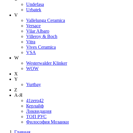
Undefasa
Urbatek
V
Vallelunga Ceramica
Versace
Vilar Albaro
Villeroy & Boch
Vitra
Vives Ceramica
VSA
W
Westerwalder Klinker
WOW
X
Y
Yurtbay
Z
А-Я
41zero42
Керлайф
Ликвидация
ТОП РУС
Философия Мозаики
Главная