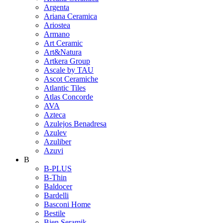
Argenta
Ariana Ceramica
Ariostea
Armano
Art Ceramic
Art&Natura
Artkera Group
Ascale by TAU
Ascot Ceramiche
Atlantic Tiles
Atlas Concorde
AVA
Azteca
Azulejos Benadresa
Azulev
Azuliber
Azuvi
B
B-PLUS
B-Thin
Baldocer
Bardelli
Basconi Home
Bestile
Bien Seramik