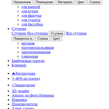
Назначение
Помещение
Материал
Цвет
Страна
для ванной
для кухни
для фартука
для туалета
для бассейна
Ступени
Ступени
Все ступени
Все ступени
Ступени
Поверхность
Страна
Цвет
матовая
противоскользящая
лаппатированная
глянцевая
Бамбуковые панели
Клинкер
🔥Распродажа
⭐-40% на плитку
⚡️Ликвидация
3D дизайн
Аналог по фото
Новинка
Новинки
Производители
Адрес салона