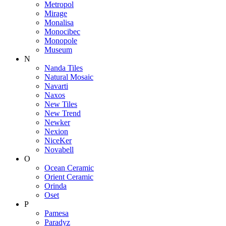
Metropol
Mirage
Monalisa
Monocibec
Monopole
Museum
N
Nanda Tiles
Natural Mosaic
Navarti
Naxos
New Tiles
New Trend
Newker
Nexion
NiceKer
Novabell
O
Ocean Ceramic
Orient Ceramic
Orinda
Oset
P
Pamesa
Paradyz