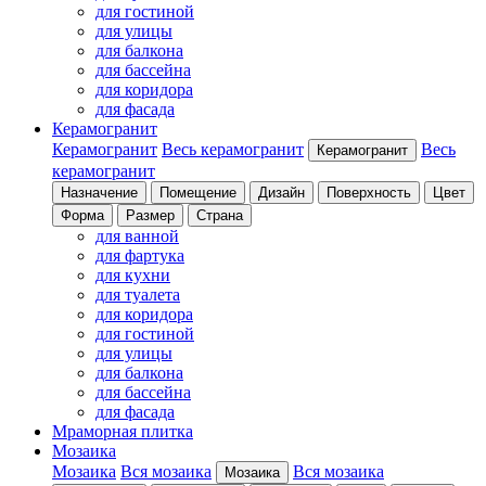
для гостиной
для улицы
для балкона
для бассейна
для коридора
для фасада
Керамогранит
Керамогранит
Весь керамогранит
Весь
Керамогранит
керамогранит
Назначение
Помещение
Дизайн
Поверхность
Цвет
Форма
Размер
Страна
для ванной
для фартука
для кухни
для туалета
для коридора
для гостиной
для улицы
для балкона
для бассейна
для фасада
Мраморная плитка
Мозаика
Мозаика
Вся мозаика
Вся мозаика
Мозаика