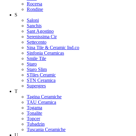
Rocersa
Rondine
S
Saloni
Sanchis
Sant Agostino
Serenissima Cir
Settecento
Sina Tile & Ceramic Ind.co
Sinfonia Ceramicas
Smile Tile
Staro
Staro Slim
STiles Ceramic
STN Ceramica
Supergres
T
Tagina Ceramiche
TAU Ceramica
Togama
Tonalite
Topcer
Tubadzin
Tuscania Ceramiche
U