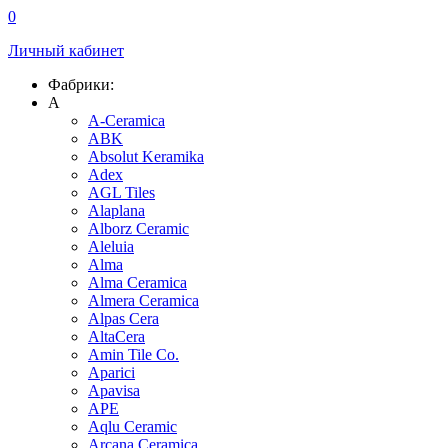
0
Личный кабинет
Фабрики:
A
A-Ceramica
ABK
Absolut Keramika
Adex
AGL Tiles
Alaplana
Alborz Ceramic
Aleluia
Alma
Alma Ceramica
Almera Ceramica
Alpas Cera
AltaCera
Amin Tile Co.
Aparici
Apavisa
APE
Aqlu Ceramic
Arcana Ceramica