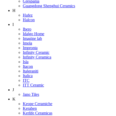
Grespania
Guangdong Shenghui Ceramics
H
Hafez
Halcon
I
Ibero
Idalgo Home
Imagine lab
Imola
Impronta
Infinity Ceramic
Infinity Ceramica
Isla
Itacon
Italgraniti
Italica
ITC
ITT Ceramic
J
Jano Tiles
K
Keope Ceramiche
Keraben
Kerlife Ceramicas