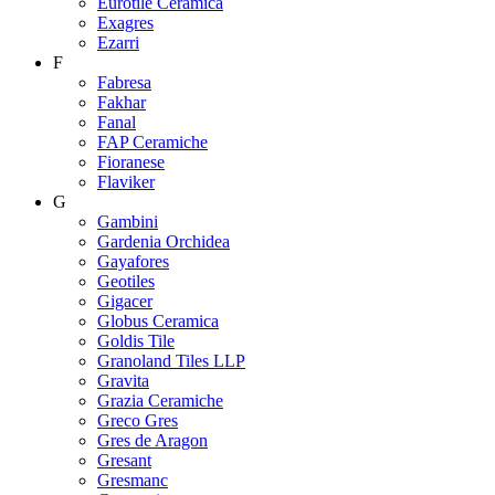
Eurotile Ceramica
Exagres
Ezarri
F
Fabresa
Fakhar
Fanal
FAP Ceramiche
Fioranese
Flaviker
G
Gambini
Gardenia Orchidea
Gayafores
Geotiles
Gigacer
Globus Ceramica
Goldis Tile
Granoland Tiles LLP
Gravita
Grazia Ceramiche
Greco Gres
Gres de Aragon
Gresant
Gresmanc