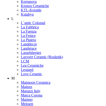
Kerranova
Kronos Ceramiche
KTL-Keratile
Kutahya
L
L`antic Colonial
La Fabbrica
La Faenza
La Fenice
La Platera
Landdecor
Landgrace
Lasselsberger
Laxveer Ceramic (Realistik)
LCM
Lea Ceramiche
Leopard
Love Ceramic
M
Maimoon Ceramica
Mainzu
Marazzi Italy
Marca Corona
Mariner
Meissen