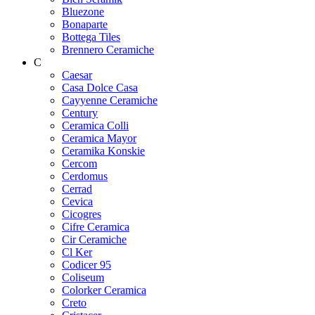
Bluezone
Bonaparte
Bottega Tiles
Brennero Ceramiche
C
Caesar
Casa Dolce Casa
Cayyenne Ceramiche
Century
Ceramica Colli
Ceramica Mayor
Ceramika Konskie
Cercom
Cerdomus
Cerrad
Cevica
Cicogres
Cifre Ceramica
Cir Ceramiche
Cl Ker
Codicer 95
Coliseum
Colorker Ceramica
Creto