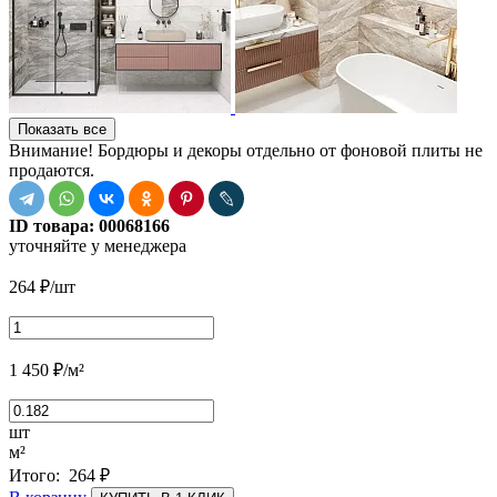
Показать все
Внимание! Бордюры и декоры отдельно от фоновой плиты не
продаются.
ID товара:
00068166
уточняйте у менеджера
264
₽
/шт
1 450
₽
/м²
шт
м²
Итого:
264
₽