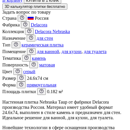
В корзину
КУПИТЬ В 1 КЛИК
3D калькулятор плитки бесплатно
Задать вопрос по товару
Страна
Россия
Фабрика
Delacora
Коллекция
Delacora Nebraska
Назначение
для стен
Тип
керамическая плитка
Помещение
для ванной
,
для кухни
,
для туалета
Тематика
камень
Поверхность
матовая
Цвет
серый
Размер
24.6x74 см
Форма
прямоугольная
Площадь плитки
0.182 м²
Настенная плитка Nebraska Taup от фабрики Delacora
производства Россия. Материал имеет удобный формат
24.6x74, выполнен в стиле камень и предназначен для стен.
Идеальное решение для ванной, для кухни, для туалета.
Новейшие технологии в сфере оснащения производства