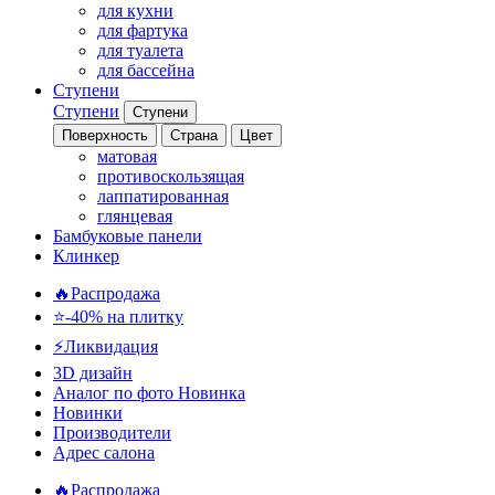
для кухни
для фартука
для туалета
для бассейна
Ступени
Ступени
Ступени
Поверхность
Страна
Цвет
матовая
противоскользящая
лаппатированная
глянцевая
Бамбуковые панели
Клинкер
🔥Распродажа
⭐-40% на плитку
⚡️Ликвидация
3D дизайн
Аналог по фото
Новинка
Новинки
Производители
Адрес салона
🔥Распродажа