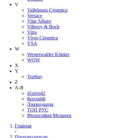
V
Vallelunga Ceramica
Versace
Vilar Albaro
Villeroy & Boch
Vitra
Vives Ceramica
VSA
W
Westerwalder Klinker
WOW
X
Y
Yurtbay
Z
А-Я
41zero42
Керлайф
Ликвидация
ТОП РУС
Философия Мозаики
Главная
/
Производители