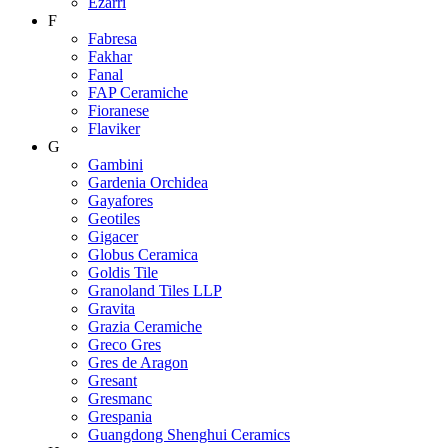
Ezarri
F
Fabresa
Fakhar
Fanal
FAP Ceramiche
Fioranese
Flaviker
G
Gambini
Gardenia Orchidea
Gayafores
Geotiles
Gigacer
Globus Ceramica
Goldis Tile
Granoland Tiles LLP
Gravita
Grazia Ceramiche
Greco Gres
Gres de Aragon
Gresant
Gresmanc
Grespania
Guangdong Shenghui Ceramics