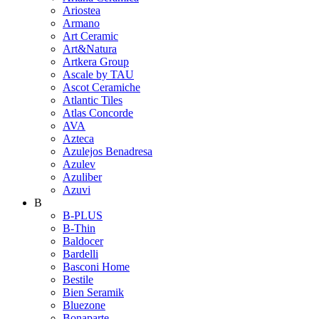
Ariostea
Armano
Art Ceramic
Art&Natura
Artkera Group
Ascale by TAU
Ascot Ceramiche
Atlantic Tiles
Atlas Concorde
AVA
Azteca
Azulejos Benadresa
Azulev
Azuliber
Azuvi
B
B-PLUS
B-Thin
Baldocer
Bardelli
Basconi Home
Bestile
Bien Seramik
Bluezone
Bonaparte