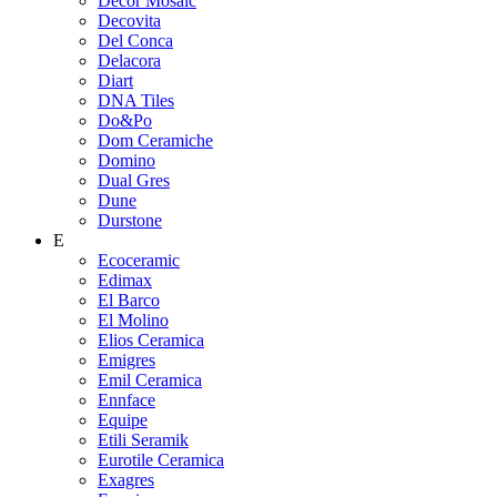
Decor Mosaic
Decovita
Del Conca
Delacora
Diart
DNA Tiles
Do&Po
Dom Ceramiche
Domino
Dual Gres
Dune
Durstone
E
Ecoceramic
Edimax
El Barco
El Molino
Elios Ceramica
Emigres
Emil Ceramica
Ennface
Equipe
Etili Seramik
Eurotile Ceramica
Exagres