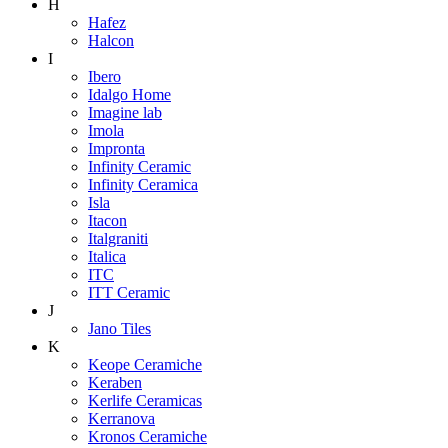
H
Hafez
Halcon
I
Ibero
Idalgo Home
Imagine lab
Imola
Impronta
Infinity Ceramic
Infinity Ceramica
Isla
Itacon
Italgraniti
Italica
ITC
ITT Ceramic
J
Jano Tiles
K
Keope Ceramiche
Keraben
Kerlife Ceramicas
Kerranova
Kronos Ceramiche