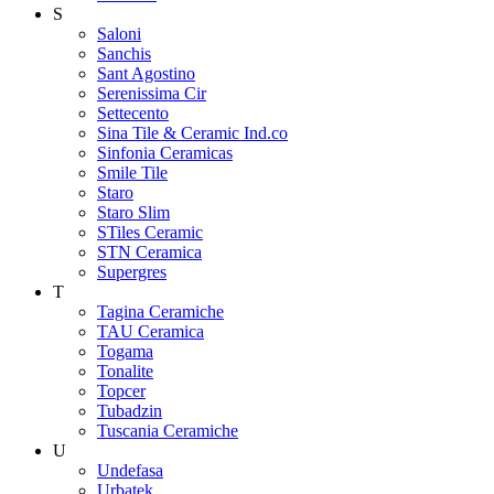
S
Saloni
Sanchis
Sant Agostino
Serenissima Cir
Settecento
Sina Tile & Ceramic Ind.co
Sinfonia Ceramicas
Smile Tile
Staro
Staro Slim
STiles Ceramic
STN Ceramica
Supergres
T
Tagina Ceramiche
TAU Ceramica
Togama
Tonalite
Topcer
Tubadzin
Tuscania Ceramiche
U
Undefasa
Urbatek