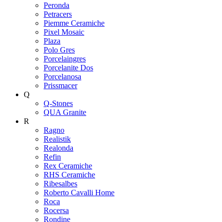
Peronda
Petracers
Piemme Ceramiche
Pixel Mosaic
Plaza
Polo Gres
Porcelaingres
Porcelanite Dos
Porcelanosa
Prissmacer
Q
Q-Stones
QUA Granite
R
Ragno
Realistik
Realonda
Refin
Rex Ceramiche
RHS Ceramiche
Ribesalbes
Roberto Cavalli Home
Roca
Rocersa
Rondine