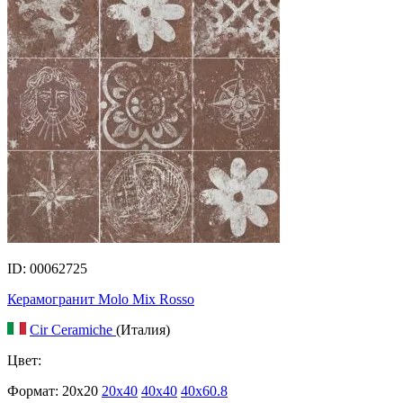
ID: 00062725
Керамогранит Molo Mix Rosso
Cir Ceramiche
(Италия)
Цвет:
Формат:
20x20
20x40
40x40
40x60.8