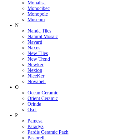
Monalisa
Monocibec
Monopole
Museum
N
Nanda Tiles
Natural Mosaic
Navarti
Naxos
New Tiles
New Trend
Newker
Nexion
NiceKer
Novabell
O
Ocean Ceramic
Orient Ceramic
Orinda
Oset
P
Pamesa
Paradyz
Pardis Ceramic Pazh
Pastorelli