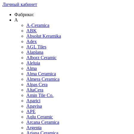
Личный кабинет
Фабрики:
A
A-Ceramica
ABK
Absolut Keramika
Adex
AGL Tiles
Alaplana
Alborz Ceramic
Aleluia
Alma
Alma Ceramica
Almera Ceramica
Alpas Cera
AltaCera
Amin Tile Co.
Aparici
Apavisa
APE
Aqlu Ceramic
Arcana Ceramica
Argenta
Ariana Ceramica