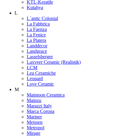
KTL-Keratile
Kutahya
L
L`antic Colonial
La Fabbrica
La Faenza
La Fenice
La Platera
Landdecor
Landgrace
Lasselsberger
Laxveer Ceramic (Realistik)
LCM
Lea Ceramiche
Leopard
Love Ceramic
M
Maimoon Ceramica
Mainzu
Marazzi Italy
Marca Corona
Mariner
Meissen
Metropol
Mirage