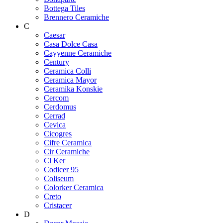
Bottega Tiles
Brennero Ceramiche
C
Caesar
Casa Dolce Casa
Cayyenne Ceramiche
Century
Ceramica Colli
Ceramica Mayor
Ceramika Konskie
Cercom
Cerdomus
Cerrad
Cevica
Cicogres
Cifre Ceramica
Cir Ceramiche
Cl Ker
Codicer 95
Coliseum
Colorker Ceramica
Creto
Cristacer
D