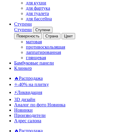
для кухни
для фартука
для туалета
для бассейна
Ступени
Ступени
Ступени
Поверхность
Страна
Цвет
матовая
противоскользящая
лаппатированная
глянцевая
Бамбуковые панели
Клинкер
🔥Распродажа
⭐-40% на плитку
⚡️Ликвидация
3D дизайн
Аналог по фото
Новинка
Новинки
Производители
Адрес салона
🔥Распродажа