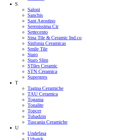
S
Saloni
Sanchis
Sant Agostino
Serenissima Cir
Settecento
Sina Tile & Ceramic Ind.co
Sinfonia Ceramicas
Smile Tile
Staro
Staro Slim
STiles Ceramic
STN Ceramica
Supergres
T
Tagina Ceramiche
TAU Ceramica
Togama
Tonalite
Topcer
Tubadzin
Tuscania Ceramiche
U
Undefasa
Urbatek