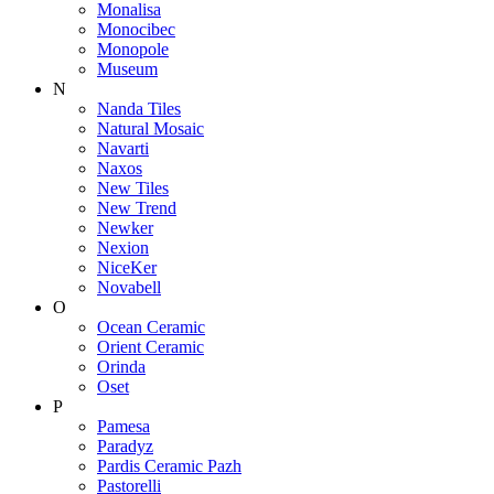
Monalisa
Monocibec
Monopole
Museum
N
Nanda Tiles
Natural Mosaic
Navarti
Naxos
New Tiles
New Trend
Newker
Nexion
NiceKer
Novabell
O
Ocean Ceramic
Orient Ceramic
Orinda
Oset
P
Pamesa
Paradyz
Pardis Ceramic Pazh
Pastorelli