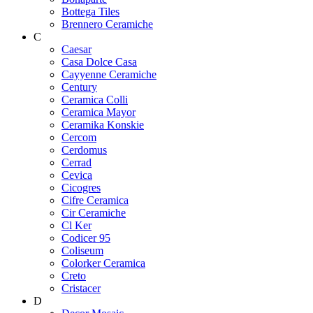
Bottega Tiles
Brennero Ceramiche
C
Caesar
Casa Dolce Casa
Cayyenne Ceramiche
Century
Ceramica Colli
Ceramica Mayor
Ceramika Konskie
Cercom
Cerdomus
Cerrad
Cevica
Cicogres
Cifre Ceramica
Cir Ceramiche
Cl Ker
Codicer 95
Coliseum
Colorker Ceramica
Creto
Cristacer
D