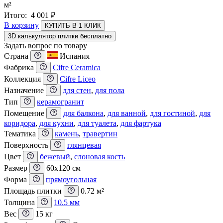
м²
Итого:
4 001
₽
В корзину
КУПИТЬ В 1 КЛИК
3D калькулятор плитки бесплатно
Задать вопрос по товару
Страна
Испания
Фабрика
Cifre Ceramica
Коллекция
Cifre Liceo
Назначение
для стен
,
для пола
Тип
керамогранит
Помещение
для балкона
,
для ванной
,
для гостиной
,
для
коридора
,
для кухни
,
для туалета
,
для фартука
Тематика
камень
,
травертин
Поверхность
глянцевая
Цвет
бежевый
,
слоновая кость
Размер
60x120 см
Форма
прямоугольная
Площадь плитки
0.72 м²
Толщина
10.5 мм
Вес
15 кг