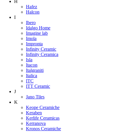
H
Hafez
Halcon
I
Ibero
Idalgo Home
Imagine lab
Imola
Impronta
Infinity Ceramic
Infinity Ceramica
Isla
Itacon
Italgraniti
Italica
ITC
ITT Ceramic
J
Jano Tiles
K
Keope Ceramiche
Keraben
Kerlife Ceramicas
Kerranova
Kronos Ceramiche