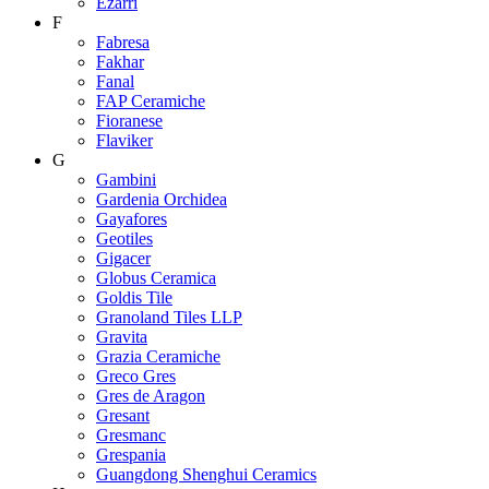
Ezarri
F
Fabresa
Fakhar
Fanal
FAP Ceramiche
Fioranese
Flaviker
G
Gambini
Gardenia Orchidea
Gayafores
Geotiles
Gigacer
Globus Ceramica
Goldis Tile
Granoland Tiles LLP
Gravita
Grazia Ceramiche
Greco Gres
Gres de Aragon
Gresant
Gresmanc
Grespania
Guangdong Shenghui Ceramics