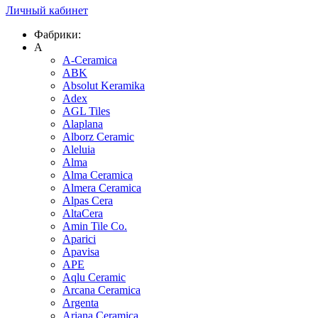
Личный кабинет
Фабрики:
A
A-Ceramica
ABK
Absolut Keramika
Adex
AGL Tiles
Alaplana
Alborz Ceramic
Aleluia
Alma
Alma Ceramica
Almera Ceramica
Alpas Cera
AltaCera
Amin Tile Co.
Aparici
Apavisa
APE
Aqlu Ceramic
Arcana Ceramica
Argenta
Ariana Ceramica