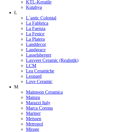
KTL-Keratile
Kutahya
L
L`antic Colonial
La Fabbrica
La Faenza
La Fenice
La Platera
Landdecor
Landgrace
Lasselsberger
Laxveer Ceramic (Realistik)
LCM
Lea Ceramiche
Leopard
Love Ceramic
M
Maimoon Ceramica
Mainzu
Marazzi Italy
Marca Corona
Mariner
Meissen
Metropol
Mirage