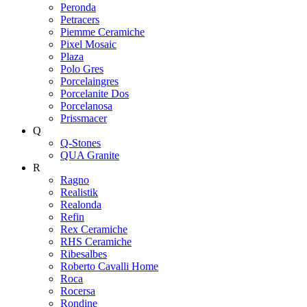
Peronda
Petracers
Piemme Ceramiche
Pixel Mosaic
Plaza
Polo Gres
Porcelaingres
Porcelanite Dos
Porcelanosa
Prissmacer
Q
Q-Stones
QUA Granite
R
Ragno
Realistik
Realonda
Refin
Rex Ceramiche
RHS Ceramiche
Ribesalbes
Roberto Cavalli Home
Roca
Rocersa
Rondine