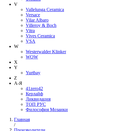
V
Vallelunga Ceramica
Versace
Vilar Albaro
Villeroy & Boch
Vitra
Vives Ceramica
VSA
W
Westerwalder Klinker
WOW
X
Y
Yurtbay
Z
А-Я
41zero42
Керлайф
Ликвидация
ТОП РУС
Философия Мозаики
Главная
/
Производители