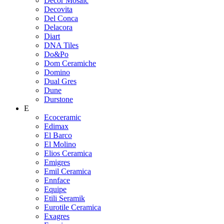
Decor Mosaic
Decovita
Del Conca
Delacora
Diart
DNA Tiles
Do&Po
Dom Ceramiche
Domino
Dual Gres
Dune
Durstone
E
Ecoceramic
Edimax
El Barco
El Molino
Elios Ceramica
Emigres
Emil Ceramica
Ennface
Equipe
Etili Seramik
Eurotile Ceramica
Exagres