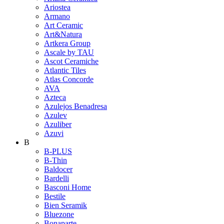
Ariostea
Armano
Art Ceramic
Art&Natura
Artkera Group
Ascale by TAU
Ascot Ceramiche
Atlantic Tiles
Atlas Concorde
AVA
Azteca
Azulejos Benadresa
Azulev
Azuliber
Azuvi
B
B-PLUS
B-Thin
Baldocer
Bardelli
Basconi Home
Bestile
Bien Seramik
Bluezone
Bonaparte