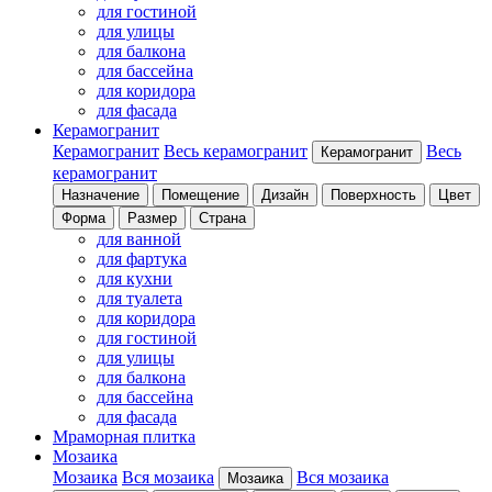
для гостиной
для улицы
для балкона
для бассейна
для коридора
для фасада
Керамогранит
Керамогранит
Весь керамогранит
Весь
Керамогранит
керамогранит
Назначение
Помещение
Дизайн
Поверхность
Цвет
Форма
Размер
Страна
для ванной
для фартука
для кухни
для туалета
для коридора
для гостиной
для улицы
для балкона
для бассейна
для фасада
Мраморная плитка
Мозаика
Мозаика
Вся мозаика
Вся мозаика
Мозаика