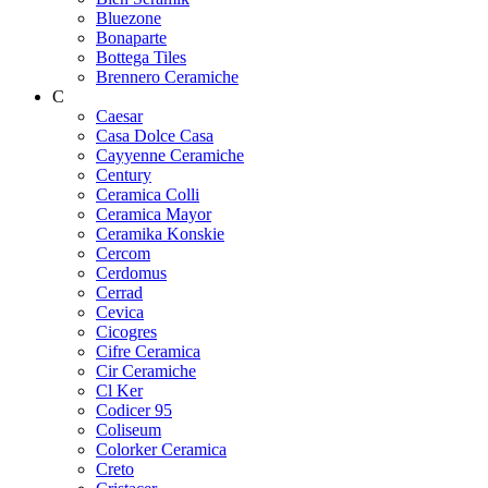
Bluezone
Bonaparte
Bottega Tiles
Brennero Ceramiche
C
Caesar
Casa Dolce Casa
Cayyenne Ceramiche
Century
Ceramica Colli
Ceramica Mayor
Ceramika Konskie
Cercom
Cerdomus
Cerrad
Cevica
Cicogres
Cifre Ceramica
Cir Ceramiche
Cl Ker
Codicer 95
Coliseum
Colorker Ceramica
Creto