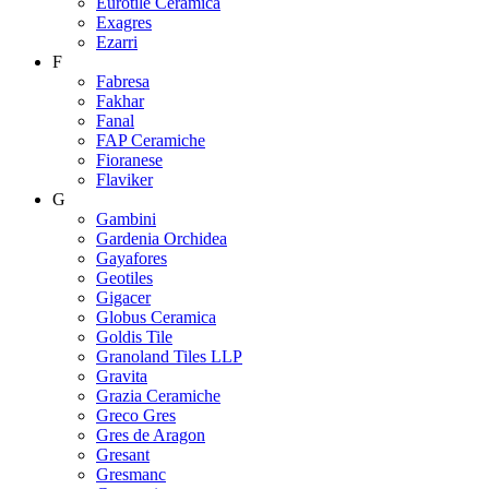
Eurotile Ceramica
Exagres
Ezarri
F
Fabresa
Fakhar
Fanal
FAP Ceramiche
Fioranese
Flaviker
G
Gambini
Gardenia Orchidea
Gayafores
Geotiles
Gigacer
Globus Ceramica
Goldis Tile
Granoland Tiles LLP
Gravita
Grazia Ceramiche
Greco Gres
Gres de Aragon
Gresant
Gresmanc