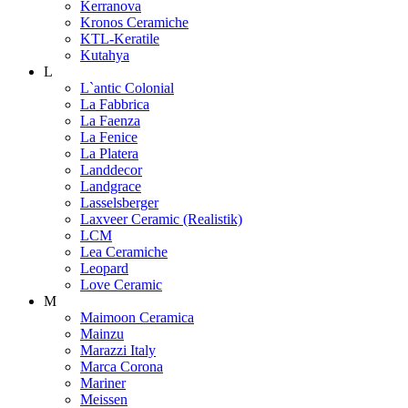
Kerranova
Kronos Ceramiche
KTL-Keratile
Kutahya
L
L`antic Colonial
La Fabbrica
La Faenza
La Fenice
La Platera
Landdecor
Landgrace
Lasselsberger
Laxveer Ceramic (Realistik)
LCM
Lea Ceramiche
Leopard
Love Ceramic
M
Maimoon Ceramica
Mainzu
Marazzi Italy
Marca Corona
Mariner
Meissen