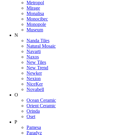
Metropol
Mirage
Monalisa
Monocibec
Monopole
Museum
N
Nanda Tiles
Natural Mosaic
Navarti
Naxos
New Tiles
New Trend
Newker
Nexion
NiceKer
Novabell
O
Ocean Ceramic
Orient Ceramic
Orinda
Oset
P
Pamesa
Paradyz