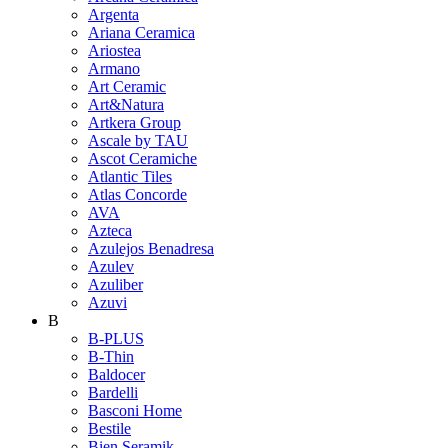
Argenta
Ariana Ceramica
Ariostea
Armano
Art Ceramic
Art&Natura
Artkera Group
Ascale by TAU
Ascot Ceramiche
Atlantic Tiles
Atlas Concorde
AVA
Azteca
Azulejos Benadresa
Azulev
Azuliber
Azuvi
B
B-PLUS
B-Thin
Baldocer
Bardelli
Basconi Home
Bestile
Bien Seramik