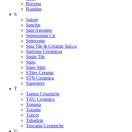
Rocersa
Rondine
S
Saloni
Sanchis
Sant Agostino
Serenissima Cir
Settecento
Sina Tile & Ceramic Ind.co
Sinfonia Ceramicas
Smile Tile
Staro
Staro Slim
STiles Ceramic
STN Ceramica
Supergres
T
Tagina Ceramiche
TAU Ceramica
Togama
Tonalite
Topcer
Tubadzin
Tuscania Ceramiche
U