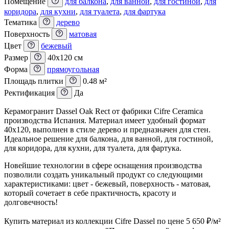
Помещение
для балкона
,
для ванной
,
для гостиной
,
для
коридора
,
для кухни
,
для туалета
,
для фартука
Тематика
дерево
Поверхность
матовая
Цвет
бежевый
Размер
40x120 см
Форма
прямоугольная
Площадь плитки
0.48 м²
Ректификация
Да
Керамогранит Dassel Oak Rect от фабрики Cifre Ceramica
производства Испания. Материал имеет удобный формат
40x120, выполнен в стиле дерево и предназначен для стен.
Идеальное решение для балкона, для ванной, для гостиной,
для коридора, для кухни, для туалета, для фартука.
Новейшие технологии в сфере оснащения производства
позволили создать уникальный продукт со следующими
характеристиками: цвет - бежевый, поверхность - матовая,
который сочетает в себе практичность, красоту и
долговечность!
Купить материал из коллекции Cifre Dassel по цене 5 650
₽
/м²