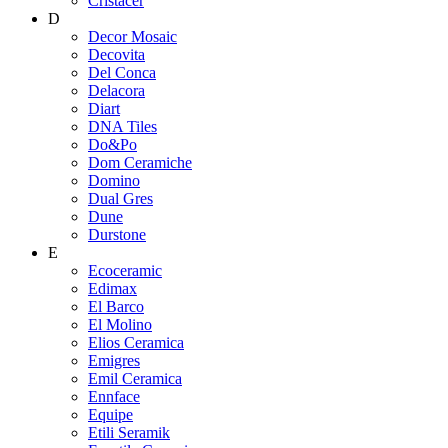
Cristacer
D
Decor Mosaic
Decovita
Del Conca
Delacora
Diart
DNA Tiles
Do&Po
Dom Ceramiche
Domino
Dual Gres
Dune
Durstone
E
Ecoceramic
Edimax
El Barco
El Molino
Elios Ceramica
Emigres
Emil Ceramica
Ennface
Equipe
Etili Seramik