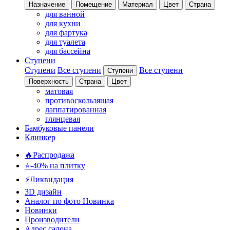
Назначение
Помещение
Материал
Цвет
Страна
для ванной
для кухни
для фартука
для туалета
для бассейна
Ступени
Ступени
Все ступени
Все ступени
Ступени
Поверхность
Страна
Цвет
матовая
противоскользящая
лаппатированная
глянцевая
Бамбуковые панели
Клинкер
🔥Распродажа
⭐-40% на плитку
⚡️Ликвидация
3D дизайн
Аналог по фото
Новинка
Новинки
Производители
Адрес салона