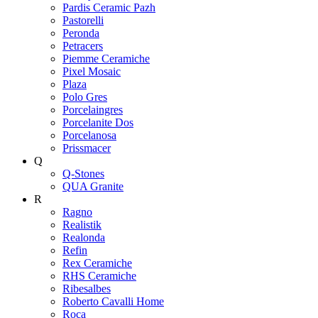
Pardis Ceramic Pazh
Pastorelli
Peronda
Petracers
Piemme Ceramiche
Pixel Mosaic
Plaza
Polo Gres
Porcelaingres
Porcelanite Dos
Porcelanosa
Prissmacer
Q
Q-Stones
QUA Granite
R
Ragno
Realistik
Realonda
Refin
Rex Ceramiche
RHS Ceramiche
Ribesalbes
Roberto Cavalli Home
Roca