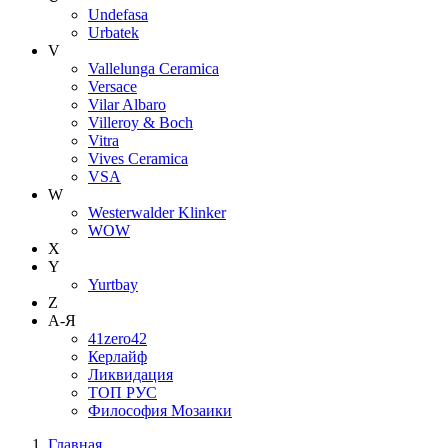
Undefasa
Urbatek
V
Vallelunga Ceramica
Versace
Vilar Albaro
Villeroy & Boch
Vitra
Vives Ceramica
VSA
W
Westerwalder Klinker
WOW
X
Y
Yurtbay
Z
А-Я
41zero42
Керлайф
Ликвидация
ТОП РУС
Философия Мозаики
Главная