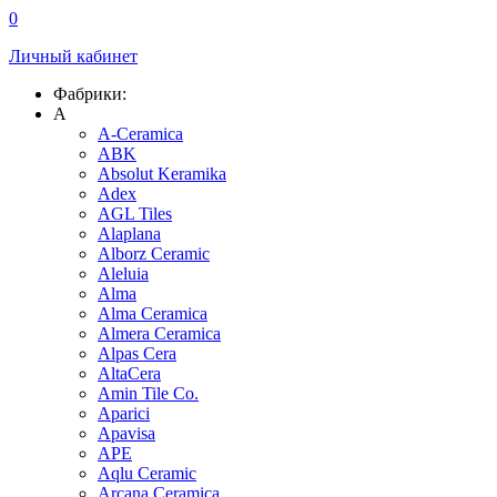
0
Личный кабинет
Фабрики:
A
A-Ceramica
ABK
Absolut Keramika
Adex
AGL Tiles
Alaplana
Alborz Ceramic
Aleluia
Alma
Alma Ceramica
Almera Ceramica
Alpas Cera
AltaCera
Amin Tile Co.
Aparici
Apavisa
APE
Aqlu Ceramic
Arcana Ceramica