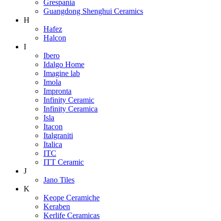
Grespania
Guangdong Shenghui Ceramics
H
Hafez
Halcon
I
Ibero
Idalgo Home
Imagine lab
Imola
Impronta
Infinity Ceramic
Infinity Ceramica
Isla
Itacon
Italgraniti
Italica
ITC
ITT Ceramic
J
Jano Tiles
K
Keope Ceramiche
Keraben
Kerlife Ceramicas