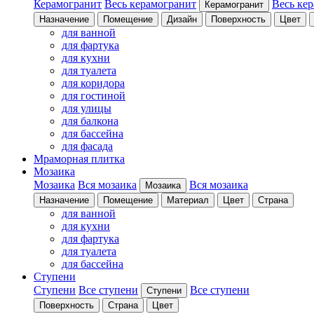
Керамогранит
Весь керамогранит
Весь ке
Керамогранит
Назначение
Помещение
Дизайн
Поверхность
Цвет
для ванной
для фартука
для кухни
для туалета
для коридора
для гостиной
для улицы
для балкона
для бассейна
для фасада
Мраморная плитка
Мозаика
Мозаика
Вся мозаика
Вся мозаика
Мозаика
Назначение
Помещение
Материал
Цвет
Страна
для ванной
для кухни
для фартука
для туалета
для бассейна
Ступени
Ступени
Все ступени
Все ступени
Ступени
Поверхность
Страна
Цвет