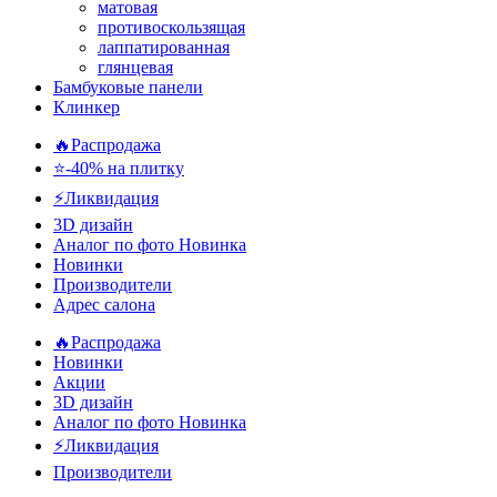
матовая
противоскользящая
лаппатированная
глянцевая
Бамбуковые панели
Клинкер
🔥Распродажа
⭐-40% на плитку
⚡️Ликвидация
3D дизайн
Аналог по фото
Новинка
Новинки
Производители
Адрес салона
🔥Распродажа
Новинки
Акции
3D дизайн
Аналог по фото
Новинка
⚡Ликвидация
Производители