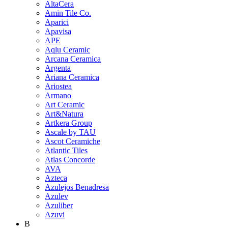
AltaCera
Amin Tile Co.
Aparici
Apavisa
APE
Aqlu Ceramic
Arcana Ceramica
Argenta
Ariana Ceramica
Ariostea
Armano
Art Ceramic
Art&Natura
Artkera Group
Ascale by TAU
Ascot Ceramiche
Atlantic Tiles
Atlas Concorde
AVA
Azteca
Azulejos Benadresa
Azulev
Azuliber
Azuvi
B