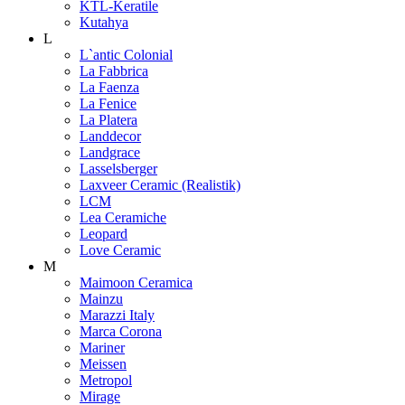
KTL-Keratile
Kutahya
L
L`antic Colonial
La Fabbrica
La Faenza
La Fenice
La Platera
Landdecor
Landgrace
Lasselsberger
Laxveer Ceramic (Realistik)
LCM
Lea Ceramiche
Leopard
Love Ceramic
M
Maimoon Ceramica
Mainzu
Marazzi Italy
Marca Corona
Mariner
Meissen
Metropol
Mirage