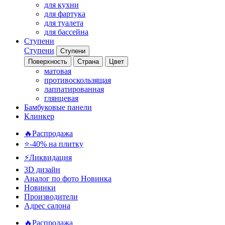
для кухни
для фартука
для туалета
для бассейна
Ступени
Ступени
Ступени
Поверхность
Страна
Цвет
матовая
противоскользящая
лаппатированная
глянцевая
Бамбуковые панели
Клинкер
🔥Распродажа
⭐-40% на плитку
⚡️Ликвидация
3D дизайн
Аналог по фото
Новинка
Новинки
Производители
Адрес салона
🔥Распродажа