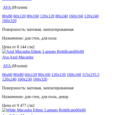
AVA
(Италия)
80x80
60x120
80x160
120x120
80x240
160x160
120x240
160x320
Поверхность: матовая, лаппатированная
Назначение: для стен, для пола
Цена от
8 144
c
/м2
Ava Azul Macauba
AVA
(Италия)
60x60
80x80
60x120
80x160
120x120
160x160
115x235.5
120x240
160x230
160x320
Поверхность: матовая, лаппатированная
Назначение: для стен, для пола, декор
Цена от
9 477
c
/м2