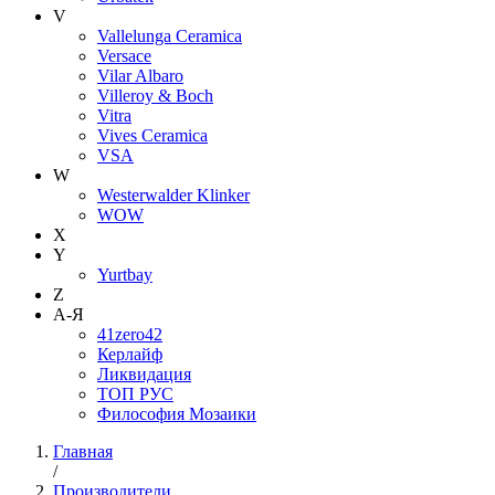
V
Vallelunga Ceramica
Versace
Vilar Albaro
Villeroy & Boch
Vitra
Vives Ceramica
VSA
W
Westerwalder Klinker
WOW
X
Y
Yurtbay
Z
А-Я
41zero42
Керлайф
Ликвидация
ТОП РУС
Философия Мозаики
Главная
/
Производители