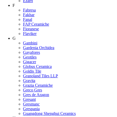
Ezarri
F
Fabresa
Fakhar
Fanal
FAP Ceramiche
Fioranese
Flaviker
G
Gambini
Gardenia Orchidea
Gayafores
Geotiles
Gigacer
Globus Ceramica
Goldis Tile
Granoland Tiles LLP
Gravita
Grazia Ceramiche
Greco Gres
Gres de Aragon
Gresant
Gresmanc
Grespania
Guangdong Shenghui Ceramics