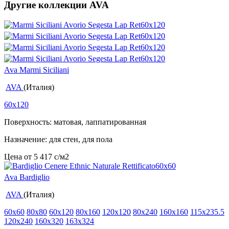
Другие коллекции AVA
Ava Marmi Siciliani
AVA
(Италия)
60x120
Поверхность: матовая, лаппатированная
Назначение: для стен, для пола
Цена от
5 417
c
/м2
Ava Bardiglio
AVA
(Италия)
60x60
80x80
60x120
80x160
120x120
80x240
160x160
115x235.5
120x240
160x320
163x324