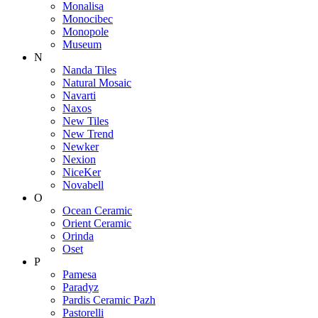
Monalisa
Monocibec
Monopole
Museum
N
Nanda Tiles
Natural Mosaic
Navarti
Naxos
New Tiles
New Trend
Newker
Nexion
NiceKer
Novabell
O
Ocean Ceramic
Orient Ceramic
Orinda
Oset
P
Pamesa
Paradyz
Pardis Ceramic Pazh
Pastorelli