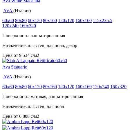
Ava White Macauba
AVA
(Италия)
60x60
80x80
60x120
80x160
120x120
160x160
115x235.5
120x240
160x320
Поверхность: лаппатированная
Назначение: для стен, для пола, декор
Цена от
9 534
c
/м2
Ava Statuario
AVA
(Италия)
60x60
80x80
60x120
80x160
120x120
160x160
120x240
160x320
Поверхность: матовая, лаппатированная
Назначение: для стен, для пола
Цена от
6 808
c
/м2