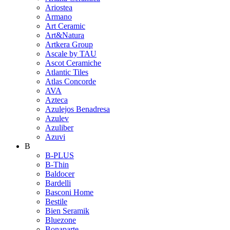
Ariostea
Armano
Art Ceramic
Art&Natura
Artkera Group
Ascale by TAU
Ascot Ceramiche
Atlantic Tiles
Atlas Concorde
AVA
Azteca
Azulejos Benadresa
Azulev
Azuliber
Azuvi
B
B-PLUS
B-Thin
Baldocer
Bardelli
Basconi Home
Bestile
Bien Seramik
Bluezone
Bonaparte