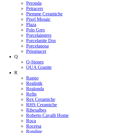
Peronda
Petracers
Piemme Ceramiche
Pixel Mosaic
Plaza
Polo Gres
Porcelaingres
Porcelanite Dos
Porcelanosa
Prissmacer
Q
Q-Stones
QUA Granite
R
Ragno
Realistik
Realonda
Refin
Rex Ceramiche
RHS Ceramiche
Ribesalbes
Roberto Cavalli Home
Roca
Rocersa
Rondine