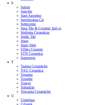
S
Saloni
Sanchis
Sant Agostino
Serenissima Cir
Settecento
Sina Tile & Ceramic Ind.co
Sinfonia Ceramicas
Smile Tile
Staro
Staro Slim
STiles Ceramic
STN Ceramica
Supergres
T
Tagina Ceramiche
TAU Ceramica
Togama
Tonalite
Topcer
Tubadzin
Tuscania Ceramiche
U
Undefasa
Urbatek