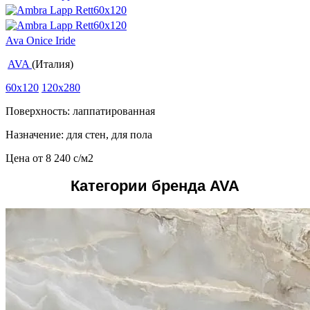
Ava Onice Iride
AVA
(Италия)
60x120
120x280
Поверхность: лаппатированная
Назначение: для стен, для пола
Цена от
8 240
c
/м2
Категории бренда AVA