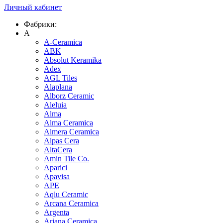
Личный кабинет
Фабрики:
A
A-Ceramica
ABK
Absolut Keramika
Adex
AGL Tiles
Alaplana
Alborz Ceramic
Aleluia
Alma
Alma Ceramica
Almera Ceramica
Alpas Cera
AltaCera
Amin Tile Co.
Aparici
Apavisa
APE
Aqlu Ceramic
Arcana Ceramica
Argenta
Ariana Ceramica