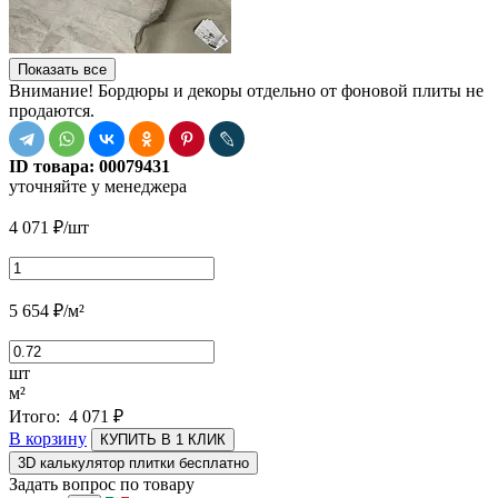
Показать все
Внимание! Бордюры и декоры отдельно от фоновой плиты не
продаются.
ID товара:
00079431
уточняйте у менеджера
4 071
₽
/шт
5 654
₽
/м²
шт
м²
Итого:
4 071
₽
В корзину
КУПИТЬ В 1 КЛИК
3D калькулятор плитки бесплатно
Задать вопрос по товару