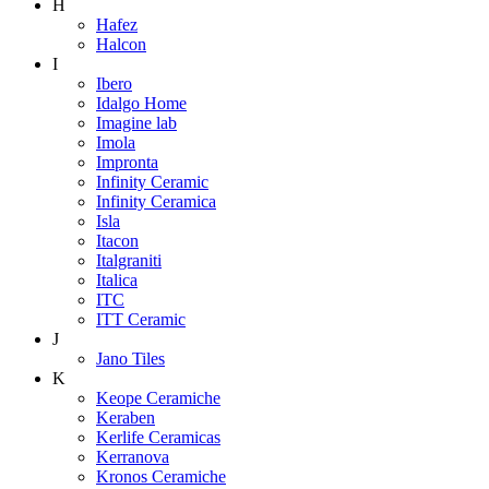
H
Hafez
Halcon
I
Ibero
Idalgo Home
Imagine lab
Imola
Impronta
Infinity Ceramic
Infinity Ceramica
Isla
Itacon
Italgraniti
Italica
ITC
ITT Ceramic
J
Jano Tiles
K
Keope Ceramiche
Keraben
Kerlife Ceramicas
Kerranova
Kronos Ceramiche