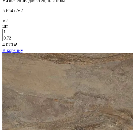
Назначение: для стен, для пола
5 654
c
/м2
м2
шт
4 070
₽
В корзину