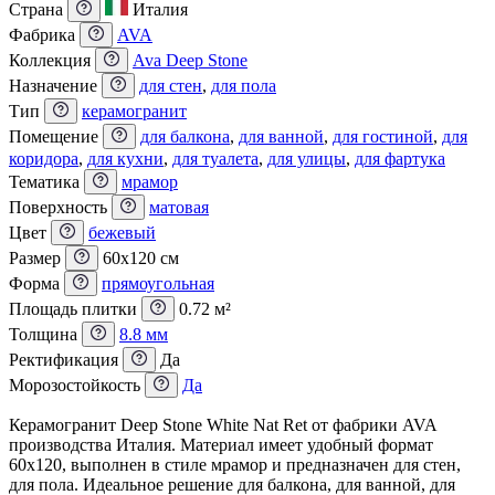
Страна
Италия
Фабрика
AVA
Коллекция
Ava Deep Stone
Назначение
для стен
,
для пола
Тип
керамогранит
Помещение
для балкона
,
для ванной
,
для гостиной
,
для
коридора
,
для кухни
,
для туалета
,
для улицы
,
для фартука
Тематика
мрамор
Поверхность
матовая
Цвет
бежевый
Размер
60x120 см
Форма
прямоугольная
Площадь плитки
0.72 м²
Толщина
8.8 мм
Ректификация
Да
Морозостойкость
Да
Керамогранит Deep Stone White Nat Ret от фабрики AVA
производства Италия. Материал имеет удобный формат
60x120, выполнен в стиле мрамор и предназначен для стен,
для пола. Идеальное решение для балкона, для ванной, для