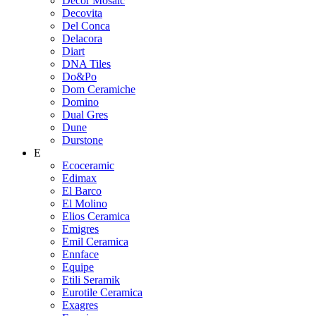
Decor Mosaic
Decovita
Del Conca
Delacora
Diart
DNA Tiles
Do&Po
Dom Ceramiche
Domino
Dual Gres
Dune
Durstone
E
Ecoceramic
Edimax
El Barco
El Molino
Elios Ceramica
Emigres
Emil Ceramica
Ennface
Equipe
Etili Seramik
Eurotile Ceramica
Exagres