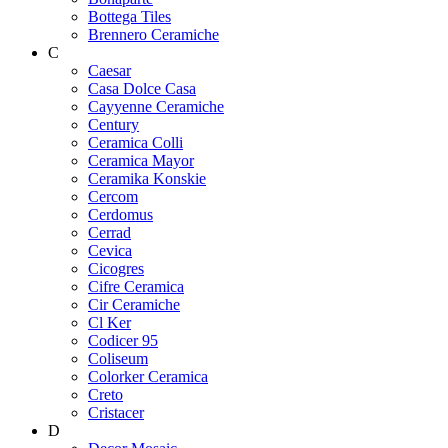
Bottega Tiles
Brennero Ceramiche
C
Caesar
Casa Dolce Casa
Cayyenne Ceramiche
Century
Ceramica Colli
Ceramica Mayor
Ceramika Konskie
Cercom
Cerdomus
Cerrad
Cevica
Cicogres
Cifre Ceramica
Cir Ceramiche
Cl Ker
Codicer 95
Coliseum
Colorker Ceramica
Creto
Cristacer
D