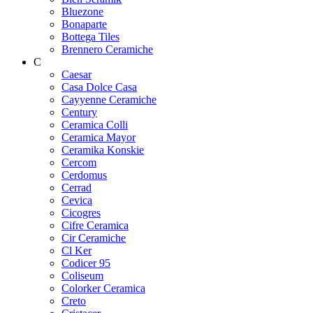
Bluezone
Bonaparte
Bottega Tiles
Brennero Ceramiche
C
Caesar
Casa Dolce Casa
Cayyenne Ceramiche
Century
Ceramica Colli
Ceramica Mayor
Ceramika Konskie
Cercom
Cerdomus
Cerrad
Cevica
Cicogres
Cifre Ceramica
Cir Ceramiche
Cl Ker
Codicer 95
Coliseum
Colorker Ceramica
Creto