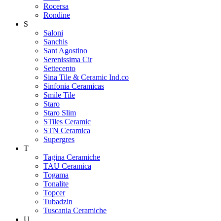
Rocersa
Rondine
S
Saloni
Sanchis
Sant Agostino
Serenissima Cir
Settecento
Sina Tile & Ceramic Ind.co
Sinfonia Ceramicas
Smile Tile
Staro
Staro Slim
STiles Ceramic
STN Ceramica
Supergres
T
Tagina Ceramiche
TAU Ceramica
Togama
Tonalite
Topcer
Tubadzin
Tuscania Ceramiche
U