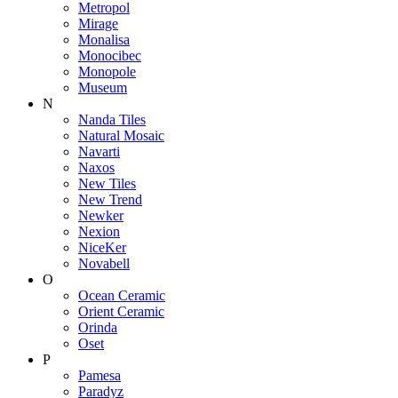
Metropol
Mirage
Monalisa
Monocibec
Monopole
Museum
N
Nanda Tiles
Natural Mosaic
Navarti
Naxos
New Tiles
New Trend
Newker
Nexion
NiceKer
Novabell
O
Ocean Ceramic
Orient Ceramic
Orinda
Oset
P
Pamesa
Paradyz