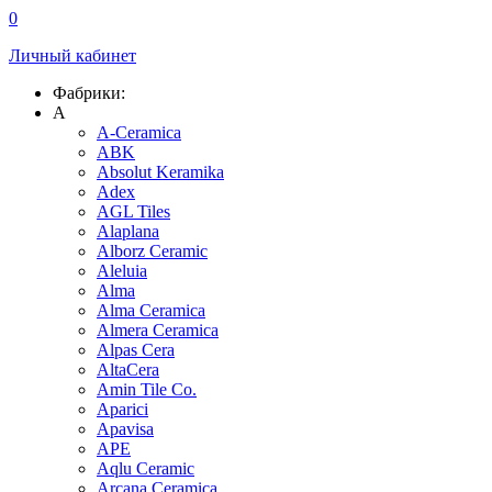
0
Личный кабинет
Фабрики:
A
A-Ceramica
ABK
Absolut Keramika
Adex
AGL Tiles
Alaplana
Alborz Ceramic
Aleluia
Alma
Alma Ceramica
Almera Ceramica
Alpas Cera
AltaCera
Amin Tile Co.
Aparici
Apavisa
APE
Aqlu Ceramic
Arcana Ceramica