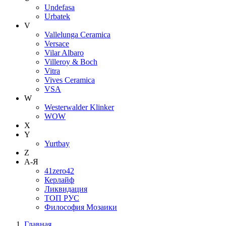
Undefasa
Urbatek
V
Vallelunga Ceramica
Versace
Vilar Albaro
Villeroy & Boch
Vitra
Vives Ceramica
VSA
W
Westerwalder Klinker
WOW
X
Y
Yurtbay
Z
А-Я
41zero42
Керлайф
Ликвидация
ТОП РУС
Философия Мозаики
Главная