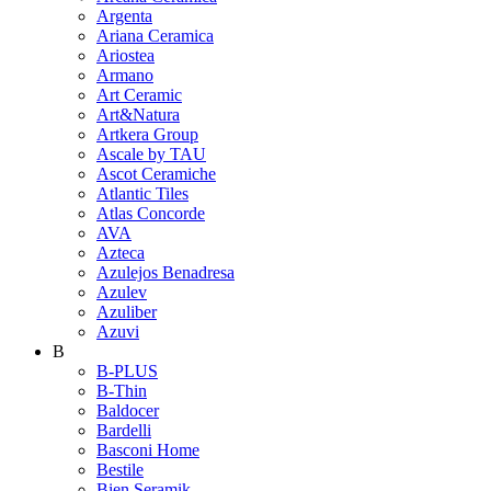
Argenta
Ariana Ceramica
Ariostea
Armano
Art Ceramic
Art&Natura
Artkera Group
Ascale by TAU
Ascot Ceramiche
Atlantic Tiles
Atlas Concorde
AVA
Azteca
Azulejos Benadresa
Azulev
Azuliber
Azuvi
B
B-PLUS
B-Thin
Baldocer
Bardelli
Basconi Home
Bestile
Bien Seramik