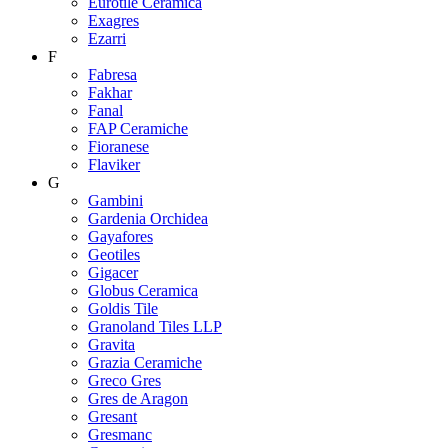
Eurotile Ceramica
Exagres
Ezarri
F
Fabresa
Fakhar
Fanal
FAP Ceramiche
Fioranese
Flaviker
G
Gambini
Gardenia Orchidea
Gayafores
Geotiles
Gigacer
Globus Ceramica
Goldis Tile
Granoland Tiles LLP
Gravita
Grazia Ceramiche
Greco Gres
Gres de Aragon
Gresant
Gresmanc