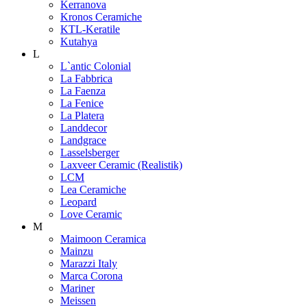
Kerranova
Kronos Ceramiche
KTL-Keratile
Kutahya
L
L`antic Colonial
La Fabbrica
La Faenza
La Fenice
La Platera
Landdecor
Landgrace
Lasselsberger
Laxveer Ceramic (Realistik)
LCM
Lea Ceramiche
Leopard
Love Ceramic
M
Maimoon Ceramica
Mainzu
Marazzi Italy
Marca Corona
Mariner
Meissen