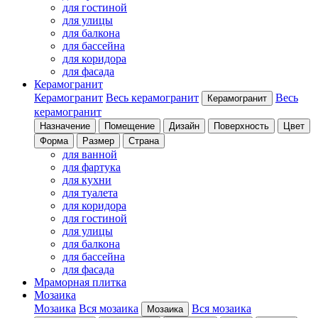
для гостиной
для улицы
для балкона
для бассейна
для коридора
для фасада
Керамогранит
Керамогранит
Весь керамогранит
Весь
Керамогранит
керамогранит
Назначение
Помещение
Дизайн
Поверхность
Цвет
Форма
Размер
Страна
для ванной
для фартука
для кухни
для туалета
для коридора
для гостиной
для улицы
для балкона
для бассейна
для фасада
Мраморная плитка
Мозаика
Мозаика
Вся мозаика
Вся мозаика
Мозаика