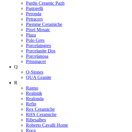
Pardis Ceramic Pazh
Pastorelli
Peronda
Petracers
Piemme Ceramiche
Pixel Mosaic
Plaza
Polo Gres
Porcelaingres
Porcelanite Dos
Porcelanosa
Prissmacer
Q
Q-Stones
QUA Granite
R
Ragno
Realistik
Realonda
Refin
Rex Ceramiche
RHS Ceramiche
Ribesalbes
Roberto Cavalli Home
Roca