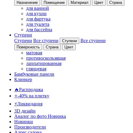
Назначение
Помещение
Материал
Цвет
Страна
для ванной
для кухни
для фартука
для туалета
для бассейна
Ступени
Ступени
Все ступени
Все ступени
Ступени
Поверхность
Страна
Цвет
матовая
противоскользящая
лаппатированная
глянцевая
Бамбуковые панели
Клинкер
🔥Распродажа
⭐-40% на плитку
⚡️Ликвидация
3D дизайн
Аналог по фото
Новинка
Новинки
Производители
Адрес салона