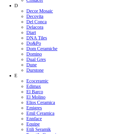
Cristacer
D
Decor Mosaic
Decovita
Del Conca
Delacora
Diart
DNA Tiles
Do&Po
Dom Ceramiche
Domino
Dual Gres
Dune
Durstone
E
Ecoceramic
Edimax
El Barco
El Molino
Elios Ceramica
Emigres
Emil Ceramica
Ennface
Equipe
Etili Seramik