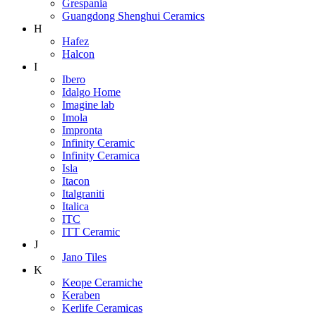
Grespania
Guangdong Shenghui Ceramics
H
Hafez
Halcon
I
Ibero
Idalgo Home
Imagine lab
Imola
Impronta
Infinity Ceramic
Infinity Ceramica
Isla
Itacon
Italgraniti
Italica
ITC
ITT Ceramic
J
Jano Tiles
K
Keope Ceramiche
Keraben
Kerlife Ceramicas