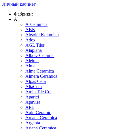
Личный кабинет
Фабрики:
A
A-Ceramica
ABK
Absolut Keramika
Adex
AGL Tiles
Alaplana
Alborz Ceramic
Aleluia
Alma
Alma Ceramica
Almera Ceramica
Alpas Cera
AltaCera
Amin Tile Co.
Aparici
Apavisa
APE
Aqlu Ceramic
Arcana Ceramica
Argenta
Ariana Ceramica