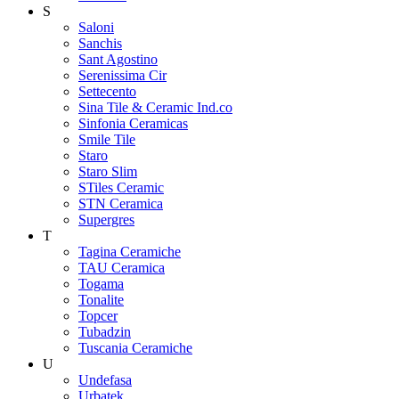
S
Saloni
Sanchis
Sant Agostino
Serenissima Cir
Settecento
Sina Tile & Ceramic Ind.co
Sinfonia Ceramicas
Smile Tile
Staro
Staro Slim
STiles Ceramic
STN Ceramica
Supergres
T
Tagina Ceramiche
TAU Ceramica
Togama
Tonalite
Topcer
Tubadzin
Tuscania Ceramiche
U
Undefasa
Urbatek