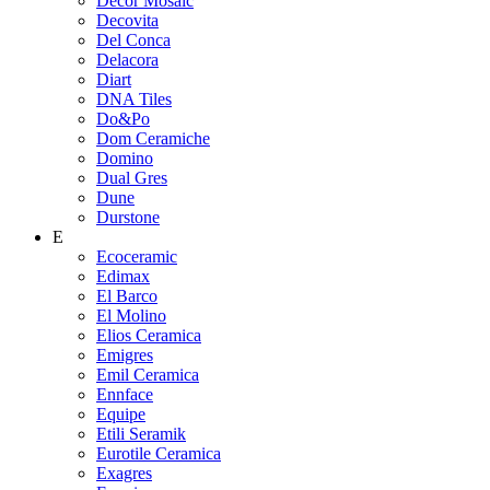
Decor Mosaic
Decovita
Del Conca
Delacora
Diart
DNA Tiles
Do&Po
Dom Ceramiche
Domino
Dual Gres
Dune
Durstone
E
Ecoceramic
Edimax
El Barco
El Molino
Elios Ceramica
Emigres
Emil Ceramica
Ennface
Equipe
Etili Seramik
Eurotile Ceramica
Exagres