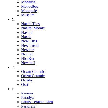
Monalisa
Monocibec
Monopole
Museum
N
Nanda Tiles
Natural Mosaic
Navarti
Naxos
New Tiles
New Trend
Newker
Nexion
NiceKer
Novabell
O
Ocean Ceramic
Orient Ceramic
Orinda
Oset
P
Pamesa
Paradyz
Pardis Ceramic Pazh
Pastorelli