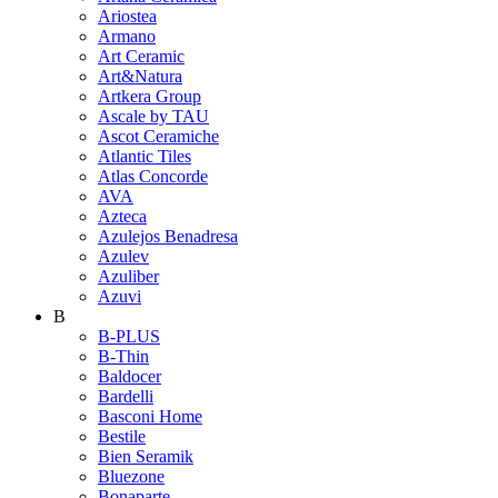
Ariostea
Armano
Art Ceramic
Art&Natura
Artkera Group
Ascale by TAU
Ascot Ceramiche
Atlantic Tiles
Atlas Concorde
AVA
Azteca
Azulejos Benadresa
Azulev
Azuliber
Azuvi
B
B-PLUS
B-Thin
Baldocer
Bardelli
Basconi Home
Bestile
Bien Seramik
Bluezone
Bonaparte