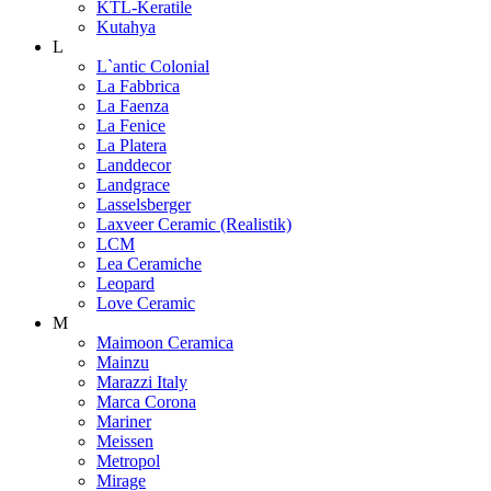
KTL-Keratile
Kutahya
L
L`antic Colonial
La Fabbrica
La Faenza
La Fenice
La Platera
Landdecor
Landgrace
Lasselsberger
Laxveer Ceramic (Realistik)
LCM
Lea Ceramiche
Leopard
Love Ceramic
M
Maimoon Ceramica
Mainzu
Marazzi Italy
Marca Corona
Mariner
Meissen
Metropol
Mirage