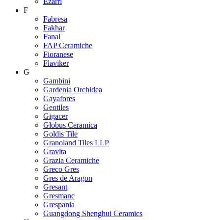
Ezarri
F
Fabresa
Fakhar
Fanal
FAP Ceramiche
Fioranese
Flaviker
G
Gambini
Gardenia Orchidea
Gayafores
Geotiles
Gigacer
Globus Ceramica
Goldis Tile
Granoland Tiles LLP
Gravita
Grazia Ceramiche
Greco Gres
Gres de Aragon
Gresant
Gresmanc
Grespania
Guangdong Shenghui Ceramics