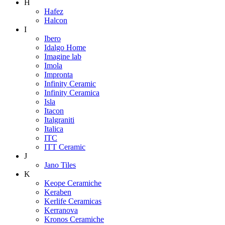
H
Hafez
Halcon
I
Ibero
Idalgo Home
Imagine lab
Imola
Impronta
Infinity Ceramic
Infinity Ceramica
Isla
Itacon
Italgraniti
Italica
ITC
ITT Ceramic
J
Jano Tiles
K
Keope Ceramiche
Keraben
Kerlife Ceramicas
Kerranova
Kronos Ceramiche