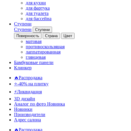
для кухни
для фартука
для туалета
для бассейна
Ступени
Ступени
Ступени
Поверхность
Страна
Цвет
матовая
противоскользящая
лаппатированная
глянцевая
Бамбуковые панели
Клинкер
🔥Распродажа
⭐-40% на плитку
⚡️Ликвидация
3D дизайн
Аналог по фото
Новинка
Новинки
Производители
Адрес салона
🔥Распродажа