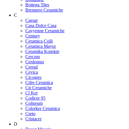
Bottega Tiles
Brennero Ceramiche
C
Caesar
Casa Dolce Casa
Cayyenne Ceramiche
Century
Ceramica Colli
Ceramica Mayor
Ceramika Konskie
Cercom
Cerdomus
Cerrad
Cevica
Cicogres
Cifre Ceramica
Cir Ceramiche
Cl Ker
Codicer 95
Coliseum
Colorker Ceramica
Creto
Cristacer
D