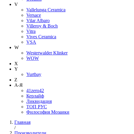
V
Vallelunga Ceramica
Versace
Vilar Albaro
Villeroy & Boch
Vitra
Vives Ceramica
VSA
W
Westerwalder Klinker
WOW
X
Y
Yurtbay
Z
А-Я
41zero42
Керлайф
Ликвидация
ТОП РУС
Философия Мозаики
Главная
/
Производители