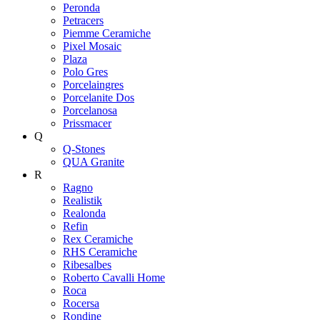
Peronda
Petracers
Piemme Ceramiche
Pixel Mosaic
Plaza
Polo Gres
Porcelaingres
Porcelanite Dos
Porcelanosa
Prissmacer
Q
Q-Stones
QUA Granite
R
Ragno
Realistik
Realonda
Refin
Rex Ceramiche
RHS Ceramiche
Ribesalbes
Roberto Cavalli Home
Roca
Rocersa
Rondine