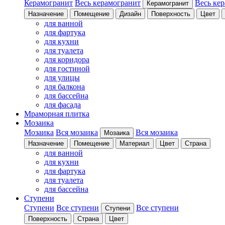
Керамогранит
Весь керамогранит
Весь ке
Керамогранит
Назначение
Помещение
Дизайн
Поверхность
Цвет
для ванной
для фартука
для кухни
для туалета
для коридора
для гостиной
для улицы
для балкона
для бассейна
для фасада
Мраморная плитка
Мозаика
Мозаика
Вся мозаика
Вся мозаика
Мозаика
Назначение
Помещение
Материал
Цвет
Страна
для ванной
для кухни
для фартука
для туалета
для бассейна
Ступени
Ступени
Все ступени
Все ступени
Ступени
Поверхность
Страна
Цвет