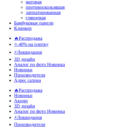
матовая
противоскользящая
лаппатированная
глянцевая
Бамбуковые панели
Клинкер
🔥Распродажа
⭐-40% на плитку
⚡️Ликвидация
3D дизайн
Аналог по фото
Новинка
Новинки
Производители
Адрес салона
🔥Распродажа
Новинки
Акции
3D дизайн
Аналог по фото
Новинка
⚡Ликвидация
Производители