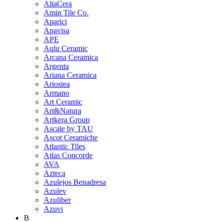
AltaCera
Amin Tile Co.
Aparici
Apavisa
APE
Aqlu Ceramic
Arcana Ceramica
Argenta
Ariana Ceramica
Ariostea
Armano
Art Ceramic
Art&Natura
Artkera Group
Ascale by TAU
Ascot Ceramiche
Atlantic Tiles
Atlas Concorde
AVA
Azteca
Azulejos Benadresa
Azulev
Azuliber
Azuvi
B