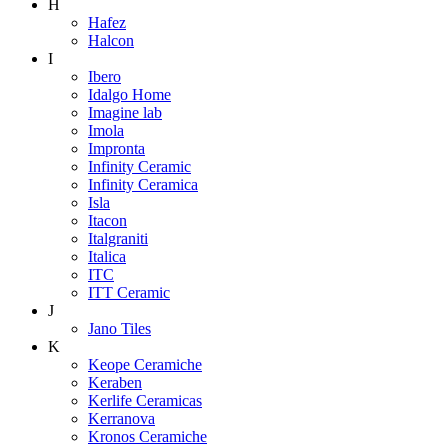
H
Hafez
Halcon
I
Ibero
Idalgo Home
Imagine lab
Imola
Impronta
Infinity Ceramic
Infinity Ceramica
Isla
Itacon
Italgraniti
Italica
ITC
ITT Ceramic
J
Jano Tiles
K
Keope Ceramiche
Keraben
Kerlife Ceramicas
Kerranova
Kronos Ceramiche