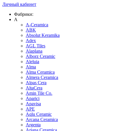
Личный кабинет
Фабрики:
A
A-Ceramica
ABK
Absolut Keramika
Adex
AGL Tiles
Alaplana
Alborz Ceramic
Aleluia
Alma
Alma Ceramica
Almera Ceramica
Alpas Cera
AltaCera
Amin Tile Co.
Aparici
Apavisa
APE
Aqlu Ceramic
Arcana Ceramica
Argenta
Ariana Ceramica