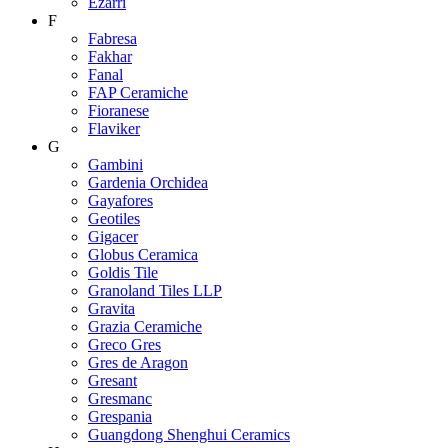
Ezarri
F
Fabresa
Fakhar
Fanal
FAP Ceramiche
Fioranese
Flaviker
G
Gambini
Gardenia Orchidea
Gayafores
Geotiles
Gigacer
Globus Ceramica
Goldis Tile
Granoland Tiles LLP
Gravita
Grazia Ceramiche
Greco Gres
Gres de Aragon
Gresant
Gresmanc
Grespania
Guangdong Shenghui Ceramics