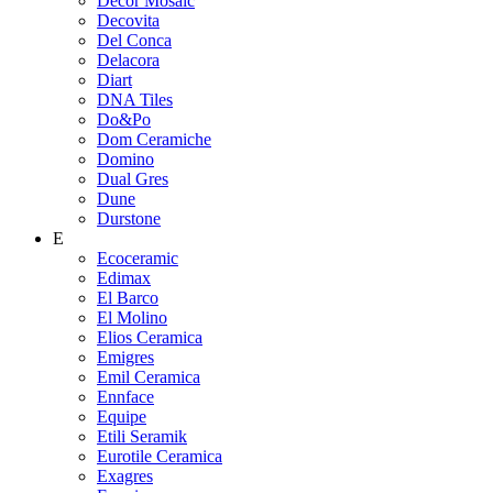
Decor Mosaic
Decovita
Del Conca
Delacora
Diart
DNA Tiles
Do&Po
Dom Ceramiche
Domino
Dual Gres
Dune
Durstone
E
Ecoceramic
Edimax
El Barco
El Molino
Elios Ceramica
Emigres
Emil Ceramica
Ennface
Equipe
Etili Seramik
Eurotile Ceramica
Exagres