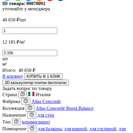
ID товара:
00078092
уточняйте у менеджера
40 650
₽
/шт
12 185
₽
/м²
шт
м²
Итого:
40 650
₽
В корзину
КУПИТЬ В 1 КЛИК
3D калькулятор плитки бесплатно
Задать вопрос по товару
Страна
Италия
Фабрика
Atlas Concorde
Коллекция
Atlas Concorde Boost Balance
Назначение
для стен
Тип
керамогранит
Помещение
для балкона
,
для ванной
,
для гостиной
,
для