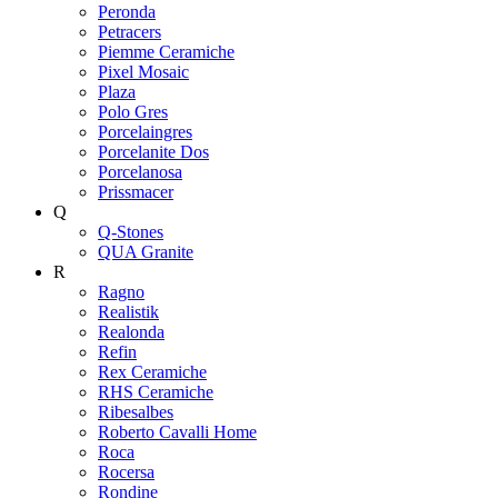
Peronda
Petracers
Piemme Ceramiche
Pixel Mosaic
Plaza
Polo Gres
Porcelaingres
Porcelanite Dos
Porcelanosa
Prissmacer
Q
Q-Stones
QUA Granite
R
Ragno
Realistik
Realonda
Refin
Rex Ceramiche
RHS Ceramiche
Ribesalbes
Roberto Cavalli Home
Roca
Rocersa
Rondine