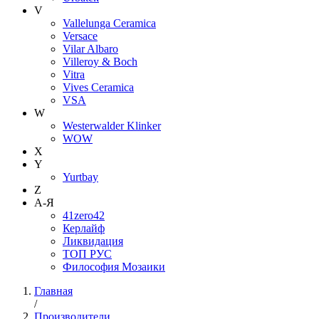
V
Vallelunga Ceramica
Versace
Vilar Albaro
Villeroy & Boch
Vitra
Vives Ceramica
VSA
W
Westerwalder Klinker
WOW
X
Y
Yurtbay
Z
А-Я
41zero42
Керлайф
Ликвидация
ТОП РУС
Философия Мозаики
Главная
/
Производители