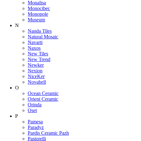
Monalisa
Monocibec
Monopole
Museum
N
Nanda Tiles
Natural Mosaic
Navarti
Naxos
New Tiles
New Trend
Newker
Nexion
NiceKer
Novabell
O
Ocean Ceramic
Orient Ceramic
Orinda
Oset
P
Pamesa
Paradyz
Pardis Ceramic Pazh
Pastorelli