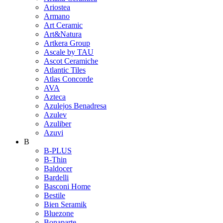
Ariostea
Armano
Art Ceramic
Art&Natura
Artkera Group
Ascale by TAU
Ascot Ceramiche
Atlantic Tiles
Atlas Concorde
AVA
Azteca
Azulejos Benadresa
Azulev
Azuliber
Azuvi
B
B-PLUS
B-Thin
Baldocer
Bardelli
Basconi Home
Bestile
Bien Seramik
Bluezone
Bonaparte