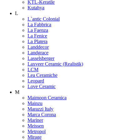
KTL-Keratile
Kutahya
L
L`antic Colonial
La Fabbrica
La Faenza
La Fenice
La Platera
Landdecor
Landgrace
Lasselsberger
Laxveer Ceramic (Realistik)
LCM
Lea Ceramiche
Leopard
Love Ceramic
M
Maimoon Ceramica
Mainzu
Marazzi Italy
Marca Corona
Mariner
Meissen
Metropol
Mirage