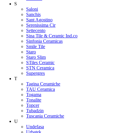
S
Saloni
Sanchis
Sant Agostino
Serenissima Cir
Settecento
Sina Tile & Ceramic Ind.co
Sinfonia Ceramicas
Smile Tile
Staro
Staro Slim
STiles Ceramic
STN Ceramica
Supergres
T
Tagina Ceramiche
TAU Ceramica
Togama
Tonalite
Topcer
Tubadzin
Tuscania Ceramiche
U
Undefasa
Urbatek