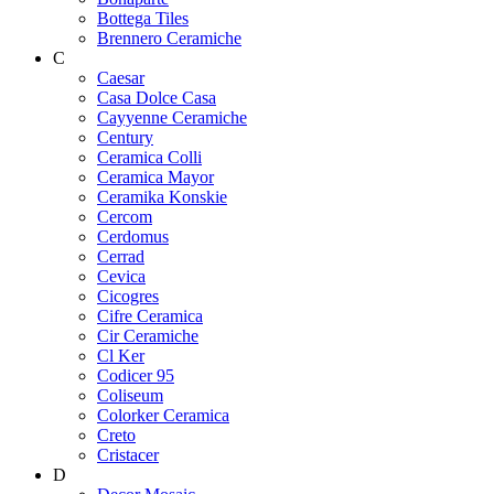
Bottega Tiles
Brennero Ceramiche
C
Caesar
Casa Dolce Casa
Cayyenne Ceramiche
Century
Ceramica Colli
Ceramica Mayor
Ceramika Konskie
Cercom
Cerdomus
Cerrad
Cevica
Cicogres
Cifre Ceramica
Cir Ceramiche
Cl Ker
Codicer 95
Coliseum
Colorker Ceramica
Creto
Cristacer
D