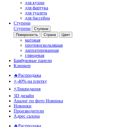
для кухни
для фартука
для туалета
для бассейна
Ступени
Ступени
Ступени
Поверхность
Страна
Цвет
матовая
противоскользящая
лаппатированная
глянцевая
Бамбуковые панели
Клинкер
🔥Распродажа
⭐-40% на плитку
⚡️Ликвидация
3D дизайн
Аналог по фото
Новинка
Новинки
Производители
Адрес салона
🔥Распродажа