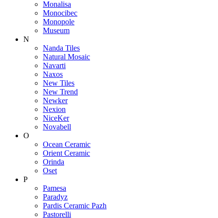
Monalisa
Monocibec
Monopole
Museum
N
Nanda Tiles
Natural Mosaic
Navarti
Naxos
New Tiles
New Trend
Newker
Nexion
NiceKer
Novabell
O
Ocean Ceramic
Orient Ceramic
Orinda
Oset
P
Pamesa
Paradyz
Pardis Ceramic Pazh
Pastorelli