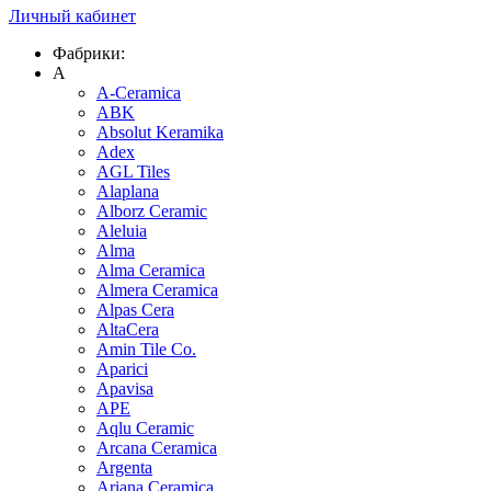
Личный кабинет
Фабрики:
A
A-Ceramica
ABK
Absolut Keramika
Adex
AGL Tiles
Alaplana
Alborz Ceramic
Aleluia
Alma
Alma Ceramica
Almera Ceramica
Alpas Cera
AltaCera
Amin Tile Co.
Aparici
Apavisa
APE
Aqlu Ceramic
Arcana Ceramica
Argenta
Ariana Ceramica