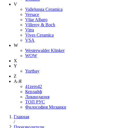
V
Vallelunga Ceramica
Versace
Vilar Albaro
Villeroy & Boch
Vitra
Vives Ceramica
VSA
W
Westerwalder Klinker
WOW
X
Y
Yurtbay
Z
А-Я
41zero42
Керлайф
Ликвидация
ТОП РУС
Философия Мозаики
Главная
/
Производители