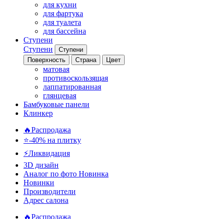
для кухни
для фартука
для туалета
для бассейна
Ступени
Ступени
Ступени
Поверхность
Страна
Цвет
матовая
противоскользящая
лаппатированная
глянцевая
Бамбуковые панели
Клинкер
🔥Распродажа
⭐-40% на плитку
⚡️Ликвидация
3D дизайн
Аналог по фото
Новинка
Новинки
Производители
Адрес салона
🔥Распродажа