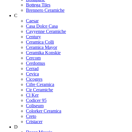
Bottega Tiles
Brennero Ceramiche
C
Caesar
Casa Dolce Casa
Cayyenne Ceramiche
Century
Ceramica Colli
Ceramica Mayor
Ceramika Konskie
Cercom
Cerdomus
Cerrad
Cevica
Cicogres
Cifre Ceramica
Cir Ceramiche
Cl Ker
Codicer 95
Coliseum
Colorker Ceramica
Creto
Cristacer
D