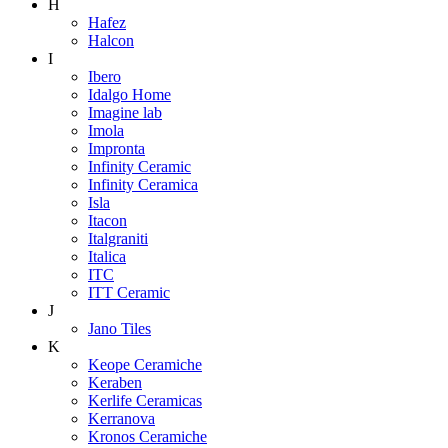
H
Hafez
Halcon
I
Ibero
Idalgo Home
Imagine lab
Imola
Impronta
Infinity Ceramic
Infinity Ceramica
Isla
Itacon
Italgraniti
Italica
ITC
ITT Ceramic
J
Jano Tiles
K
Keope Ceramiche
Keraben
Kerlife Ceramicas
Kerranova
Kronos Ceramiche