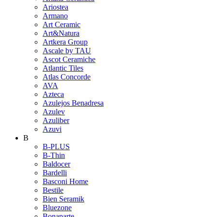
Ariostea
Armano
Art Ceramic
Art&Natura
Artkera Group
Ascale by TAU
Ascot Ceramiche
Atlantic Tiles
Atlas Concorde
AVA
Azteca
Azulejos Benadresa
Azulev
Azuliber
Azuvi
B
B-PLUS
B-Thin
Baldocer
Bardelli
Basconi Home
Bestile
Bien Seramik
Bluezone
Bonaparte