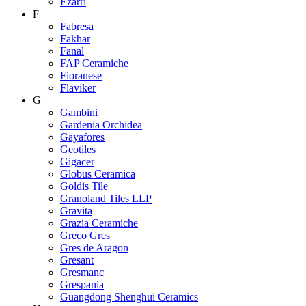
Ezarri
F
Fabresa
Fakhar
Fanal
FAP Ceramiche
Fioranese
Flaviker
G
Gambini
Gardenia Orchidea
Gayafores
Geotiles
Gigacer
Globus Ceramica
Goldis Tile
Granoland Tiles LLP
Gravita
Grazia Ceramiche
Greco Gres
Gres de Aragon
Gresant
Gresmanc
Grespania
Guangdong Shenghui Ceramics