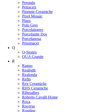
Peronda
Petracers
Piemme Ceramiche
Pixel Mosaic
Plaza
Polo Gres
Porcelaingres
Porcelanite Dos
Porcelanosa
Prissmacer
Q
Q-Stones
QUA Granite
R
Ragno
Realistik
Realonda
Refin
Rex Ceramiche
RHS Ceramiche
Ribesalbes
Roberto Cavalli Home
Roca
Rocersa
Rondine