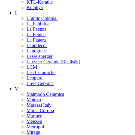
KTL-Keratile
Kutahya
L
L`antic Colonial
La Fabbrica
La Faenza
La Fenice
La Platera
Landdecor
Landgrace
Lasselsberger
Laxveer Ceramic (Realistik)
LCM
Lea Ceramiche
Leopard
Love Ceramic
M
Maimoon Ceramica
Mainzu
Marazzi Italy
Marca Corona
Mariner
Meissen
Metropol
Mirage