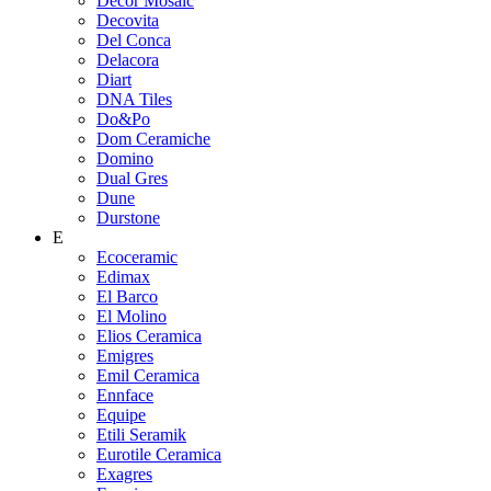
Decor Mosaic
Decovita
Del Conca
Delacora
Diart
DNA Tiles
Do&Po
Dom Ceramiche
Domino
Dual Gres
Dune
Durstone
E
Ecoceramic
Edimax
El Barco
El Molino
Elios Ceramica
Emigres
Emil Ceramica
Ennface
Equipe
Etili Seramik
Eurotile Ceramica
Exagres