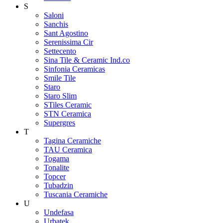
S
Saloni
Sanchis
Sant Agostino
Serenissima Cir
Settecento
Sina Tile & Ceramic Ind.co
Sinfonia Ceramicas
Smile Tile
Staro
Staro Slim
STiles Ceramic
STN Ceramica
Supergres
T
Tagina Ceramiche
TAU Ceramica
Togama
Tonalite
Topcer
Tubadzin
Tuscania Ceramiche
U
Undefasa
Urbatek