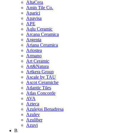
AltaCera
Amin Tile Co.
Aparici
Apavisa
APE
Aqlu Ceramic
Arcana Ceramica
Argenta
Ariana Ceramica
Ariostea
Armano
Art Ceramic
Art&Natura
Artkera Group
Ascale by TAU
Ascot Ceramiche
Atlantic Tiles
Atlas Concorde
AVA
Azteca
Azulejos Benadresa
Azulev
Azuliber
Azuvi
B