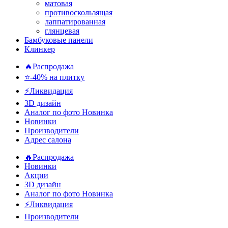
матовая
противоскользящая
лаппатированная
глянцевая
Бамбуковые панели
Клинкер
🔥Распродажа
⭐-40% на плитку
⚡️Ликвидация
3D дизайн
Аналог по фото
Новинка
Новинки
Производители
Адрес салона
🔥Распродажа
Новинки
Акции
3D дизайн
Аналог по фото
Новинка
⚡Ликвидация
Производители