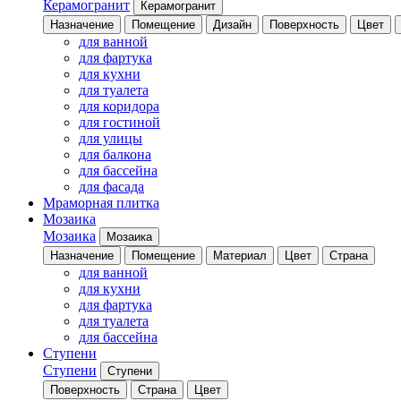
Керамогранит
Керамогранит
Назначение
Помещение
Дизайн
Поверхность
Цвет
для ванной
для фартука
для кухни
для туалета
для коридора
для гостиной
для улицы
для балкона
для бассейна
для фасада
Мраморная плитка
Мозаика
Мозаика
Мозаика
Назначение
Помещение
Материал
Цвет
Страна
для ванной
для кухни
для фартука
для туалета
для бассейна
Ступени
Ступени
Ступени
Поверхность
Страна
Цвет