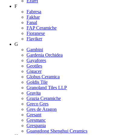
Ezarri
F
Fabresa
Fakhar
Fanal
FAP Ceramiche
Fioranese
Flaviker
G
Gambini
Gardenia Orchidea
Gayafores
Geotiles
Gigacer
Globus Ceramica
Goldis Tile
Granoland Tiles LLP
Gravita
Grazia Ceramiche
Greco Gres
Gres de Aragon
Gresant
Gresmanc
Grespania
Guangdong Shenghui Ceramics