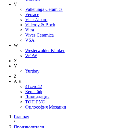
V
Vallelunga Ceramica
Versace
Vilar Albaro
Villeroy & Boch
Vitra
Vives Ceramica
VSA
W
Westerwalder Klinker
WOW
X
Y
Yurtbay
Z
А-Я
41zero42
Керлайф
Ликвидация
ТОП РУС
Философия Мозаики
Главная
/
Производители