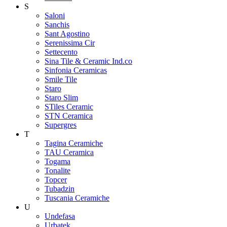
S
Saloni
Sanchis
Sant Agostino
Serenissima Cir
Settecento
Sina Tile & Ceramic Ind.co
Sinfonia Ceramicas
Smile Tile
Staro
Staro Slim
STiles Ceramic
STN Ceramica
Supergres
T
Tagina Ceramiche
TAU Ceramica
Togama
Tonalite
Topcer
Tubadzin
Tuscania Ceramiche
U
Undefasa
Urbatek