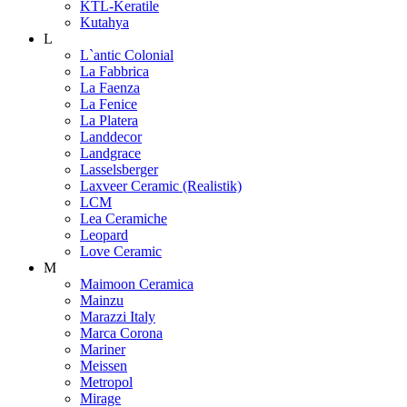
KTL-Keratile
Kutahya
L
L`antic Colonial
La Fabbrica
La Faenza
La Fenice
La Platera
Landdecor
Landgrace
Lasselsberger
Laxveer Ceramic (Realistik)
LCM
Lea Ceramiche
Leopard
Love Ceramic
M
Maimoon Ceramica
Mainzu
Marazzi Italy
Marca Corona
Mariner
Meissen
Metropol
Mirage