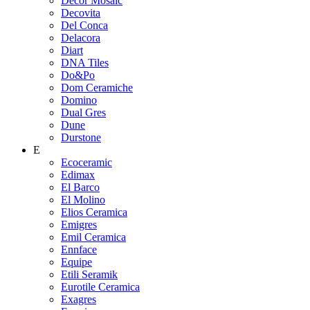
Decor Mosaic
Decovita
Del Conca
Delacora
Diart
DNA Tiles
Do&Po
Dom Ceramiche
Domino
Dual Gres
Dune
Durstone
E
Ecoceramic
Edimax
El Barco
El Molino
Elios Ceramica
Emigres
Emil Ceramica
Ennface
Equipe
Etili Seramik
Eurotile Ceramica
Exagres