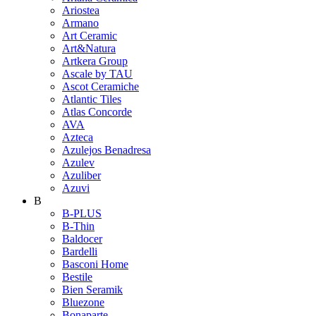
Ariostea
Armano
Art Ceramic
Art&Natura
Artkera Group
Ascale by TAU
Ascot Ceramiche
Atlantic Tiles
Atlas Concorde
AVA
Azteca
Azulejos Benadresa
Azulev
Azuliber
Azuvi
B
B-PLUS
B-Thin
Baldocer
Bardelli
Basconi Home
Bestile
Bien Seramik
Bluezone
Bonaparte