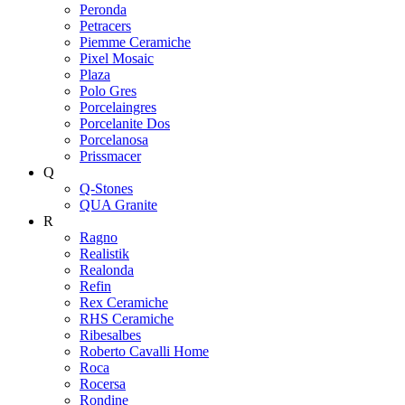
Peronda
Petracers
Piemme Ceramiche
Pixel Mosaic
Plaza
Polo Gres
Porcelaingres
Porcelanite Dos
Porcelanosa
Prissmacer
Q
Q-Stones
QUA Granite
R
Ragno
Realistik
Realonda
Refin
Rex Ceramiche
RHS Ceramiche
Ribesalbes
Roberto Cavalli Home
Roca
Rocersa
Rondine