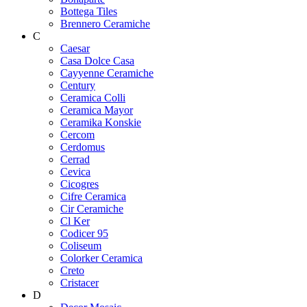
Bottega Tiles
Brennero Ceramiche
C
Caesar
Casa Dolce Casa
Cayyenne Ceramiche
Century
Ceramica Colli
Ceramica Mayor
Ceramika Konskie
Cercom
Cerdomus
Cerrad
Cevica
Cicogres
Cifre Ceramica
Cir Ceramiche
Cl Ker
Codicer 95
Coliseum
Colorker Ceramica
Creto
Cristacer
D