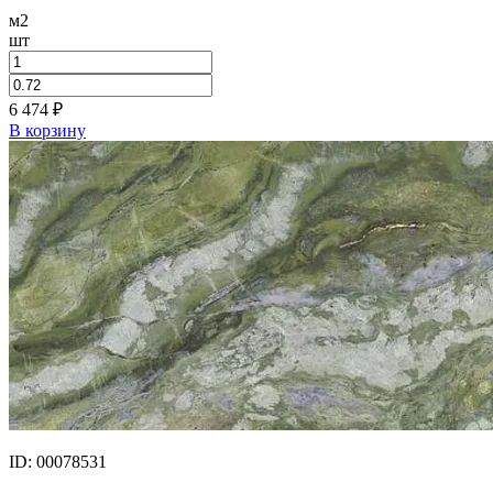
м2
шт
6 474
₽
В корзину
ID: 00078531