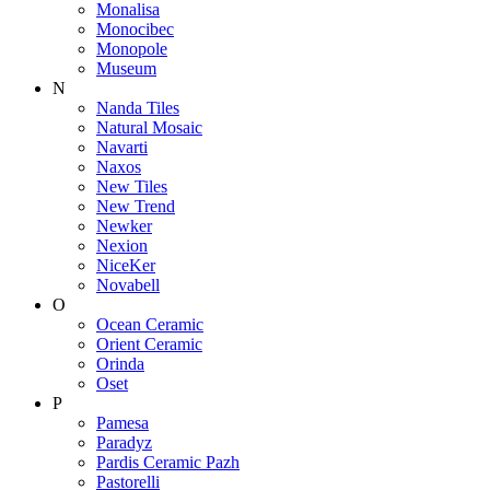
Monalisa
Monocibec
Monopole
Museum
N
Nanda Tiles
Natural Mosaic
Navarti
Naxos
New Tiles
New Trend
Newker
Nexion
NiceKer
Novabell
O
Ocean Ceramic
Orient Ceramic
Orinda
Oset
P
Pamesa
Paradyz
Pardis Ceramic Pazh
Pastorelli