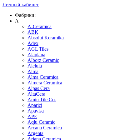
Личный кабинет
Фабрики:
A
A-Ceramica
ABK
Absolut Keramika
Adex
AGL Tiles
Alaplana
Alborz Ceramic
Aleluia
Alma
Alma Ceramica
Almera Ceramica
Alpas Cera
AltaCera
Amin Tile Co.
Aparici
Apavisa
APE
Aqlu Ceramic
Arcana Ceramica
Argenta
Ariana Ceramica