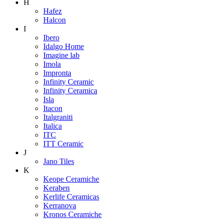
H
Hafez
Halcon
I
Ibero
Idalgo Home
Imagine lab
Imola
Impronta
Infinity Ceramic
Infinity Ceramica
Isla
Itacon
Italgraniti
Italica
ITC
ITT Ceramic
J
Jano Tiles
K
Keope Ceramiche
Keraben
Kerlife Ceramicas
Kerranova
Kronos Ceramiche