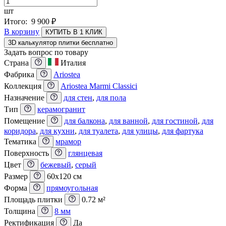
шт
Итого:
9 900
₽
В корзину
КУПИТЬ В 1 КЛИК
3D калькулятор плитки бесплатно
Задать вопрос по товару
Страна
Италия
Фабрика
Ariostea
Коллекция
Ariostea Marmi Classici
Назначение
для стен
,
для пола
Тип
керамогранит
Помещение
для балкона
,
для ванной
,
для гостиной
,
для
коридора
,
для кухни
,
для туалета
,
для улицы
,
для фартука
Тематика
мрамор
Поверхность
глянцевая
Цвет
бежевый
,
серый
Размер
60x120 см
Форма
прямоугольная
Площадь плитки
0.72 м²
Толщина
8 мм
Ректификация
Да