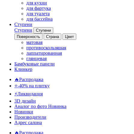
для кухни
для фартука
для туалета
для бассейна
Ступени
Ступени
Ступени
Поверхность
Страна
Цвет
матовая
противоскользящая
лаппатированная
глянцевая
Бамбуковые панели
Клинкер
🔥Распродажа
⭐-40% на плитку
⚡️Ликвидация
3D дизайн
Аналог по фото
Новинка
Новинки
Производители
Адрес салона
🔥Распродажа