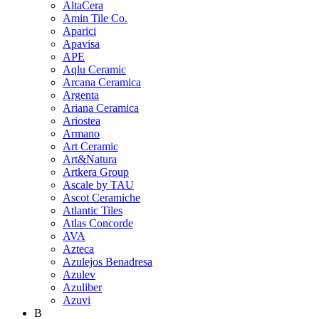
AltaCera
Amin Tile Co.
Aparici
Apavisa
APE
Aqlu Ceramic
Arcana Ceramica
Argenta
Ariana Ceramica
Ariostea
Armano
Art Ceramic
Art&Natura
Artkera Group
Ascale by TAU
Ascot Ceramiche
Atlantic Tiles
Atlas Concorde
AVA
Azteca
Azulejos Benadresa
Azulev
Azuliber
Azuvi
B