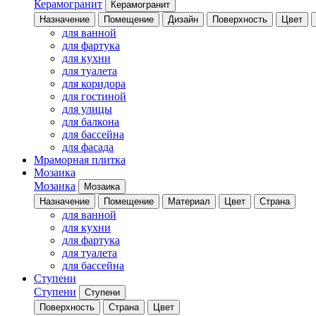
Керамогранит
Керамогранит
Назначение
Помещение
Дизайн
Поверхность
Цвет
для ванной
для фартука
для кухни
для туалета
для коридора
для гостиной
для улицы
для балкона
для бассейна
для фасада
Мраморная плитка
Мозаика
Мозаика
Мозаика
Назначение
Помещение
Материал
Цвет
Страна
для ванной
для кухни
для фартука
для туалета
для бассейна
Ступени
Ступени
Ступени
Поверхность
Страна
Цвет