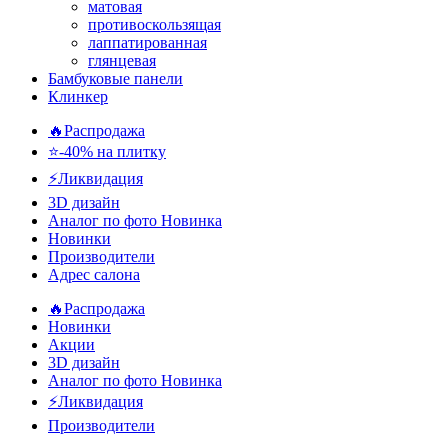
матовая
противоскользящая
лаппатированная
глянцевая
Бамбуковые панели
Клинкер
🔥Распродажа
⭐-40% на плитку
⚡️Ликвидация
3D дизайн
Аналог по фото
Новинка
Новинки
Производители
Адрес салона
🔥Распродажа
Новинки
Акции
3D дизайн
Аналог по фото
Новинка
⚡Ликвидация
Производители