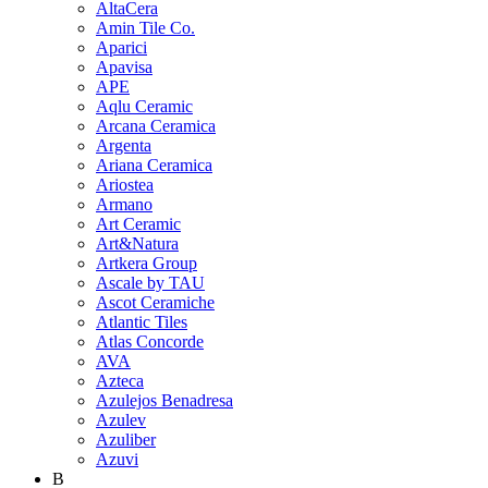
AltaCera
Amin Tile Co.
Aparici
Apavisa
APE
Aqlu Ceramic
Arcana Ceramica
Argenta
Ariana Ceramica
Ariostea
Armano
Art Ceramic
Art&Natura
Artkera Group
Ascale by TAU
Ascot Ceramiche
Atlantic Tiles
Atlas Concorde
AVA
Azteca
Azulejos Benadresa
Azulev
Azuliber
Azuvi
B