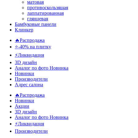
матовая
противоскользящая
лаппатированная
глянцевая
Бамбуковые панели
Клинкер
🔥Распродажа
⭐-40% на плитку
⚡️Ликвидация
3D дизайн
Аналог по фото
Новинка
Новинки
Производители
Адрес салона
🔥Распродажа
Новинки
Акции
3D дизайн
Аналог по фото
Новинка
⚡Ликвидация
Производители