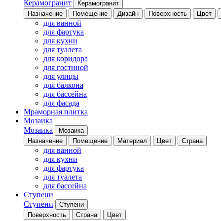
Керамогранит
Керамогранит
Назначение
Помещение
Дизайн
Поверхность
Цвет
для ванной
для фартука
для кухни
для туалета
для коридора
для гостиной
для улицы
для балкона
для бассейна
для фасада
Мраморная плитка
Мозаика
Мозаика
Мозаика
Назначение
Помещение
Материал
Цвет
Страна
для ванной
для кухни
для фартука
для туалета
для бассейна
Ступени
Ступени
Ступени
Поверхность
Страна
Цвет