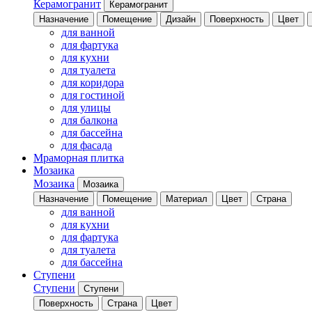
Керамогранит
Керамогранит
Назначение
Помещение
Дизайн
Поверхность
Цвет
для ванной
для фартука
для кухни
для туалета
для коридора
для гостиной
для улицы
для балкона
для бассейна
для фасада
Мраморная плитка
Мозаика
Мозаика
Мозаика
Назначение
Помещение
Материал
Цвет
Страна
для ванной
для кухни
для фартука
для туалета
для бассейна
Ступени
Ступени
Ступени
Поверхность
Страна
Цвет