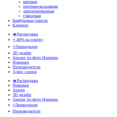
матовая
противоскользящая
лаппатированная
глянцевая
Бамбуковые панели
Клинкер
🔥Распродажа
⭐-40% на плитку
⚡️Ликвидация
3D дизайн
Аналог по фото
Новинка
Новинки
Производители
Адрес салона
🔥Распродажа
Новинки
Акции
3D дизайн
Аналог по фото
Новинка
⚡Ликвидация
Производители