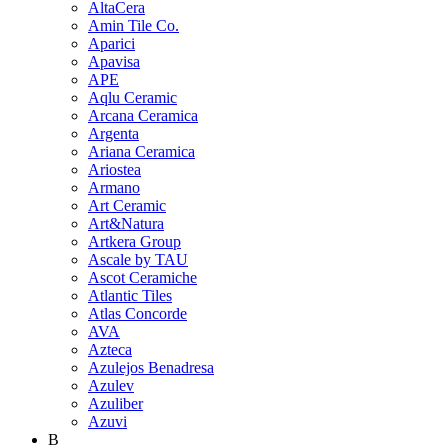
AltaCera
Amin Tile Co.
Aparici
Apavisa
APE
Aqlu Ceramic
Arcana Ceramica
Argenta
Ariana Ceramica
Ariostea
Armano
Art Ceramic
Art&Natura
Artkera Group
Ascale by TAU
Ascot Ceramiche
Atlantic Tiles
Atlas Concorde
AVA
Azteca
Azulejos Benadresa
Azulev
Azuliber
Azuvi
B