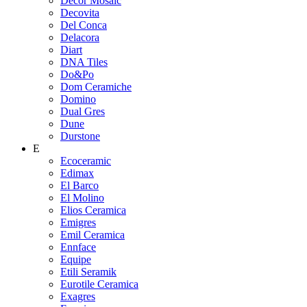
Decor Mosaic
Decovita
Del Conca
Delacora
Diart
DNA Tiles
Do&Po
Dom Ceramiche
Domino
Dual Gres
Dune
Durstone
E
Ecoceramic
Edimax
El Barco
El Molino
Elios Ceramica
Emigres
Emil Ceramica
Ennface
Equipe
Etili Seramik
Eurotile Ceramica
Exagres