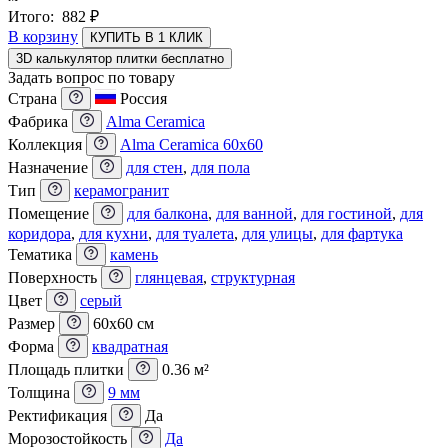
Итого:
882
₽
В корзину
КУПИТЬ В 1 КЛИК
3D калькулятор плитки бесплатно
Задать вопрос по товару
Страна
Россия
Фабрика
Alma Ceramica
Коллекция
Alma Ceramica 60x60
Назначение
для стен
,
для пола
Тип
керамогранит
Помещение
для балкона
,
для ванной
,
для гостиной
,
для
коридора
,
для кухни
,
для туалета
,
для улицы
,
для фартука
Тематика
камень
Поверхность
глянцевая
,
структурная
Цвет
серый
Размер
60x60 см
Форма
квадратная
Площадь плитки
0.36 м²
Толщина
9 мм
Ректификация
Да
Морозостойкость
Да