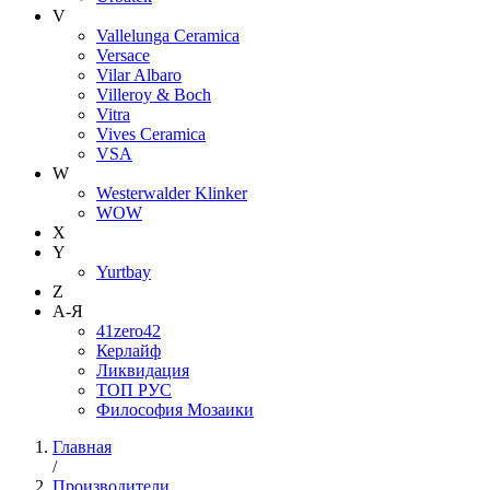
V
Vallelunga Ceramica
Versace
Vilar Albaro
Villeroy & Boch
Vitra
Vives Ceramica
VSA
W
Westerwalder Klinker
WOW
X
Y
Yurtbay
Z
А-Я
41zero42
Керлайф
Ликвидация
ТОП РУС
Философия Мозаики
Главная
/
Производители