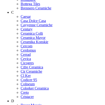
Bottega Tiles
Brennero Ceramiche
C
Caesar
Casa Dolce Casa
Cayyenne Ceramiche
Century
Ceramica Colli
Ceramica Mayor
Ceramika Konskie
Cercom
Cerdomus
Cerrad
Cevica
Cicogres
Cifre Ceramica
Cir Ceramiche
Cl Ker
Codicer 95
Coliseum
Colorker Ceramica
Creto
Cristacer
D