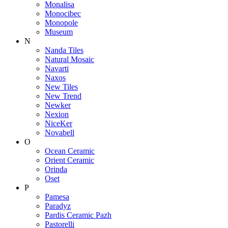
Monalisa
Monocibec
Monopole
Museum
N
Nanda Tiles
Natural Mosaic
Navarti
Naxos
New Tiles
New Trend
Newker
Nexion
NiceKer
Novabell
O
Ocean Ceramic
Orient Ceramic
Orinda
Oset
P
Pamesa
Paradyz
Pardis Ceramic Pazh
Pastorelli