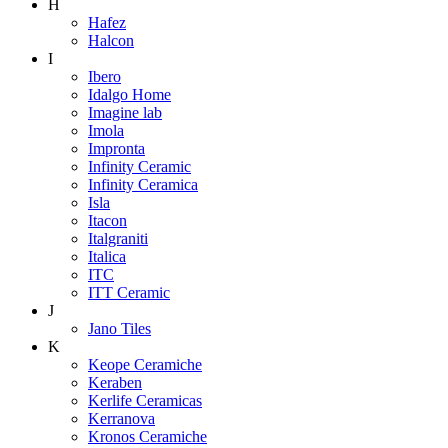
H
Hafez
Halcon
I
Ibero
Idalgo Home
Imagine lab
Imola
Impronta
Infinity Ceramic
Infinity Ceramica
Isla
Itacon
Italgraniti
Italica
ITC
ITT Ceramic
J
Jano Tiles
K
Keope Ceramiche
Keraben
Kerlife Ceramicas
Kerranova
Kronos Ceramiche