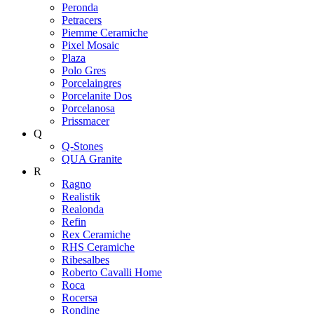
Peronda
Petracers
Piemme Ceramiche
Pixel Mosaic
Plaza
Polo Gres
Porcelaingres
Porcelanite Dos
Porcelanosa
Prissmacer
Q
Q-Stones
QUA Granite
R
Ragno
Realistik
Realonda
Refin
Rex Ceramiche
RHS Ceramiche
Ribesalbes
Roberto Cavalli Home
Roca
Rocersa
Rondine