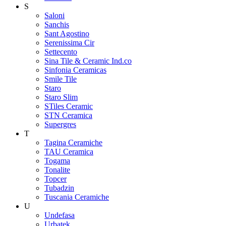
S
Saloni
Sanchis
Sant Agostino
Serenissima Cir
Settecento
Sina Tile & Ceramic Ind.co
Sinfonia Ceramicas
Smile Tile
Staro
Staro Slim
STiles Ceramic
STN Ceramica
Supergres
T
Tagina Ceramiche
TAU Ceramica
Togama
Tonalite
Topcer
Tubadzin
Tuscania Ceramiche
U
Undefasa
Urbatek