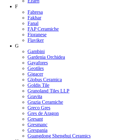
Ezarri
F
Fabresa
Fakhar
Fanal
FAP Ceramiche
Fioranese
Flaviker
G
Gambini
Gardenia Orchidea
Gayafores
Geotiles
Gigacer
Globus Ceramica
Goldis Tile
Granoland Tiles LLP
Gravita
Grazia Ceramiche
Greco Gres
Gres de Aragon
Gresant
Gresmanc
Grespania
Guangdong Shenghui Ceramics