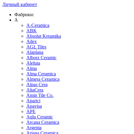
Личный кабинет
Фабрики:
A
A-Ceramica
ABK
Absolut Keramika
Adex
AGL Tiles
Alaplana
Alborz Ceramic
Aleluia
Alma
Alma Ceramica
Almera Ceramica
Alpas Cera
AltaCera
Amin Tile Co.
Aparici
Apavisa
APE
Aqlu Ceramic
Arcana Ceramica
Argenta
Ariana Ceramica