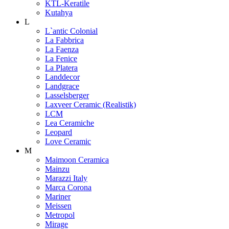
KTL-Keratile
Kutahya
L
L`antic Colonial
La Fabbrica
La Faenza
La Fenice
La Platera
Landdecor
Landgrace
Lasselsberger
Laxveer Ceramic (Realistik)
LCM
Lea Ceramiche
Leopard
Love Ceramic
M
Maimoon Ceramica
Mainzu
Marazzi Italy
Marca Corona
Mariner
Meissen
Metropol
Mirage