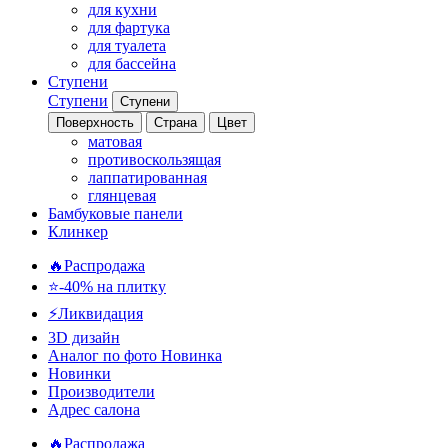
для кухни
для фартука
для туалета
для бассейна
Ступени
Ступени
Ступени
Поверхность
Страна
Цвет
матовая
противоскользящая
лаппатированная
глянцевая
Бамбуковые панели
Клинкер
🔥Распродажа
⭐-40% на плитку
⚡️Ликвидация
3D дизайн
Аналог по фото
Новинка
Новинки
Производители
Адрес салона
🔥Распродажа