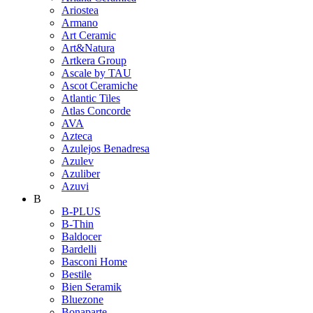
Ariostea
Armano
Art Ceramic
Art&Natura
Artkera Group
Ascale by TAU
Ascot Ceramiche
Atlantic Tiles
Atlas Concorde
AVA
Azteca
Azulejos Benadresa
Azulev
Azuliber
Azuvi
B
B-PLUS
B-Thin
Baldocer
Bardelli
Basconi Home
Bestile
Bien Seramik
Bluezone
Bonaparte