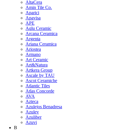
AltaCera
Amin Tile Co.
Aparici
Apavisa
APE
Aqlu Ceramic
Arcana Ceramica
Argenta
Ariana Ceramica
Ariostea
Armano
Art Ceramic
Art&Natura
Artkera Group
Ascale by TAU
Ascot Ceramiche
Atlantic Tiles
Atlas Concorde
AVA
Azteca
Azulejos Benadresa
Azulev
Azuliber
Azuvi
B