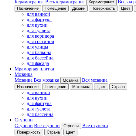
Керамогранит
Весь керамогранит
Весь ке
Керамогранит
Назначение
Помещение
Дизайн
Поверхность
Цвет
для ванной
для фартука
для кухни
для туалета
для коридора
для гостиной
для улицы
для балкона
для бассейна
для фасада
Мраморная плитка
Мозаика
Мозаика
Вся мозаика
Вся мозаика
Мозаика
Назначение
Помещение
Материал
Цвет
Страна
для ванной
для кухни
для фартука
для туалета
для бассейна
Ступени
Ступени
Все ступени
Все ступени
Ступени
Поверхность
Страна
Цвет