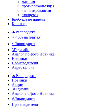
матовая
противоскользящая
лаппатированная
глянцевая
Бамбуковые панели
Клинкер
🔥Распродажа
⭐-40% на плитку
⚡️Ликвидация
3D дизайн
Аналог по фото
Новинка
Новинки
Производители
Адрес салона
🔥Распродажа
Новинки
Акции
3D дизайн
Аналог по фото
Новинка
⚡Ликвидация
Производители