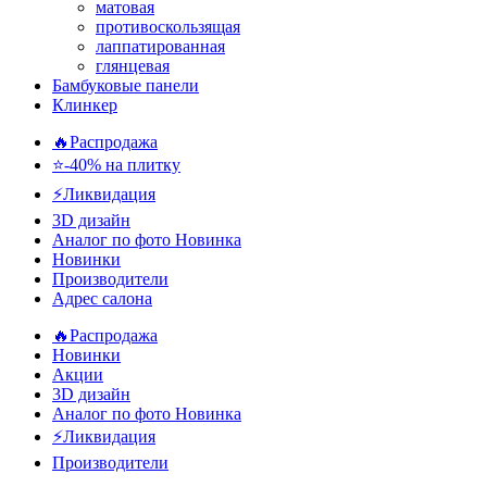
матовая
противоскользящая
лаппатированная
глянцевая
Бамбуковые панели
Клинкер
🔥Распродажа
⭐-40% на плитку
⚡️Ликвидация
3D дизайн
Аналог по фото
Новинка
Новинки
Производители
Адрес салона
🔥Распродажа
Новинки
Акции
3D дизайн
Аналог по фото
Новинка
⚡Ликвидация
Производители