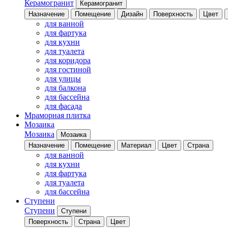
Керамогранит
Керамогранит
Назначение
Помещение
Дизайн
Поверхность
Цвет
для ванной
для фартука
для кухни
для туалета
для коридора
для гостиной
для улицы
для балкона
для бассейна
для фасада
Мраморная плитка
Мозаика
Мозаика
Мозаика
Назначение
Помещение
Материал
Цвет
Страна
для ванной
для кухни
для фартука
для туалета
для бассейна
Ступени
Ступени
Ступени
Поверхность
Страна
Цвет