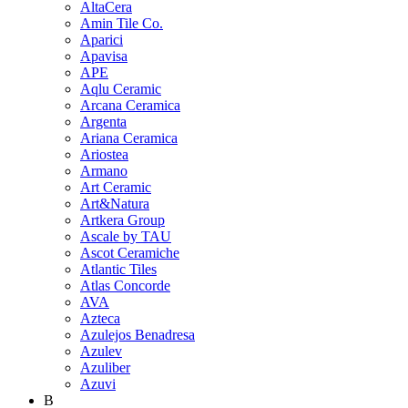
AltaCera
Amin Tile Co.
Aparici
Apavisa
APE
Aqlu Ceramic
Arcana Ceramica
Argenta
Ariana Ceramica
Ariostea
Armano
Art Ceramic
Art&Natura
Artkera Group
Ascale by TAU
Ascot Ceramiche
Atlantic Tiles
Atlas Concorde
AVA
Azteca
Azulejos Benadresa
Azulev
Azuliber
Azuvi
B