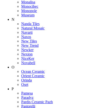
Monalisa
Monocibec
Monopole
Museum
N
Nanda Tiles
Natural Mosaic
Navarti
Naxos
New Tiles
New Trend
Newker
Nexion
NiceKer
Novabell
O
Ocean Ceramic
Orient Ceramic
Orinda
Oset
P
Pamesa
Paradyz
Pardis Ceramic Pazh
Pastorelli