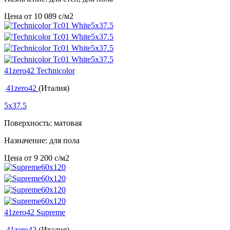
Цена от
10 089
c
/м2
41zero42 Technicolor
41zero42
(Италия)
5x37.5
Поверхность: матовая
Назначение: для пола
Цена от
9 200
c
/м2
41zero42 Supreme
41zero42
(Италия)