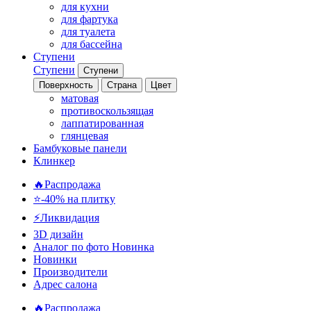
для кухни
для фартука
для туалета
для бассейна
Ступени
Ступени
Ступени
Поверхность
Страна
Цвет
матовая
противоскользящая
лаппатированная
глянцевая
Бамбуковые панели
Клинкер
🔥Распродажа
⭐-40% на плитку
⚡️Ликвидация
3D дизайн
Аналог по фото
Новинка
Новинки
Производители
Адрес салона
🔥Распродажа