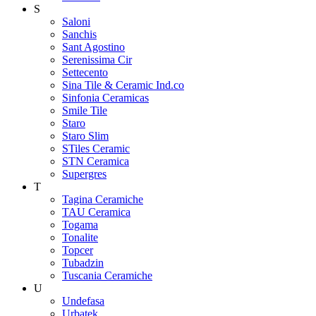
S
Saloni
Sanchis
Sant Agostino
Serenissima Cir
Settecento
Sina Tile & Ceramic Ind.co
Sinfonia Ceramicas
Smile Tile
Staro
Staro Slim
STiles Ceramic
STN Ceramica
Supergres
T
Tagina Ceramiche
TAU Ceramica
Togama
Tonalite
Topcer
Tubadzin
Tuscania Ceramiche
U
Undefasa
Urbatek