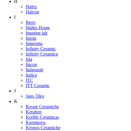
H
Hafez
Halcon
I
Ibero
Idalgo Home
Imagine lab
Imola
Impronta
Infinity Ceramic
Infinity Ceramica
Isla
Itacon
Italgraniti
Italica
ITC
ITT Ceramic
J
Jano Tiles
K
Keope Ceramiche
Keraben
Kerlife Ceramicas
Kerranova
Kronos Ceramiche