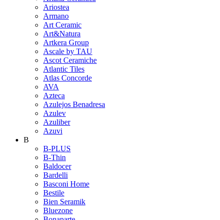
Ariostea
Armano
Art Ceramic
Art&Natura
Artkera Group
Ascale by TAU
Ascot Ceramiche
Atlantic Tiles
Atlas Concorde
AVA
Azteca
Azulejos Benadresa
Azulev
Azuliber
Azuvi
B
B-PLUS
B-Thin
Baldocer
Bardelli
Basconi Home
Bestile
Bien Seramik
Bluezone
Bonaparte