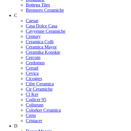
Bottega Tiles
Brennero Ceramiche
C
Caesar
Casa Dolce Casa
Cayyenne Ceramiche
Century
Ceramica Colli
Ceramica Mayor
Ceramika Konskie
Cercom
Cerdomus
Cerrad
Cevica
Cicogres
Cifre Ceramica
Cir Ceramiche
Cl Ker
Codicer 95
Coliseum
Colorker Ceramica
Creto
Cristacer
D