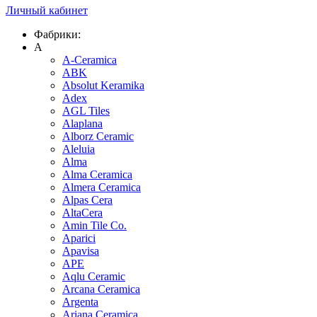
Личный кабинет
Фабрики:
A
A-Ceramica
ABK
Absolut Keramika
Adex
AGL Tiles
Alaplana
Alborz Ceramic
Aleluia
Alma
Alma Ceramica
Almera Ceramica
Alpas Cera
AltaCera
Amin Tile Co.
Aparici
Apavisa
APE
Aqlu Ceramic
Arcana Ceramica
Argenta
Ariana Ceramica