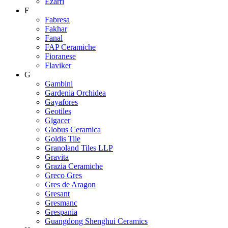
Ezarri
F
Fabresa
Fakhar
Fanal
FAP Ceramiche
Fioranese
Flaviker
G
Gambini
Gardenia Orchidea
Gayafores
Geotiles
Gigacer
Globus Ceramica
Goldis Tile
Granoland Tiles LLP
Gravita
Grazia Ceramiche
Greco Gres
Gres de Aragon
Gresant
Gresmanc
Grespania
Guangdong Shenghui Ceramics