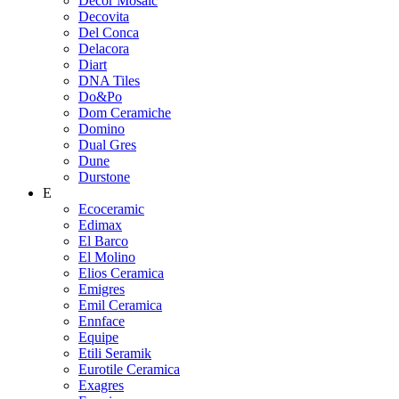
Decor Mosaic
Decovita
Del Conca
Delacora
Diart
DNA Tiles
Do&Po
Dom Ceramiche
Domino
Dual Gres
Dune
Durstone
E
Ecoceramic
Edimax
El Barco
El Molino
Elios Ceramica
Emigres
Emil Ceramica
Ennface
Equipe
Etili Seramik
Eurotile Ceramica
Exagres