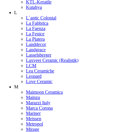
KTL-Keratile
Kutahya
L
L`antic Colonial
La Fabbrica
La Faenza
La Fenice
La Platera
Landdecor
Landgrace
Lasselsberger
Laxveer Ceramic (Realistik)
LCM
Lea Ceramiche
Leopard
Love Ceramic
M
Maimoon Ceramica
Mainzu
Marazzi Italy
Marca Corona
Mariner
Meissen
Metropol
Mirage