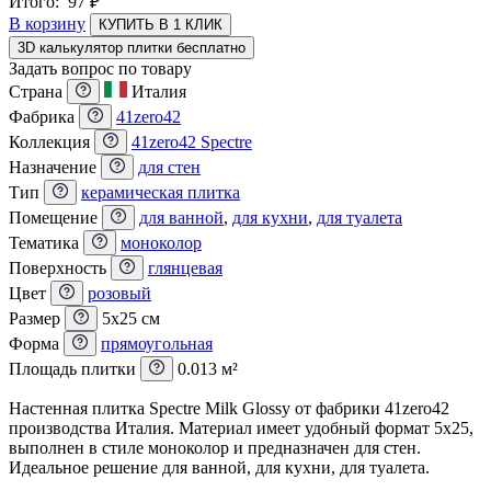
Итого:
97
₽
В корзину
КУПИТЬ В 1 КЛИК
3D калькулятор плитки бесплатно
Задать вопрос по товару
Страна
Италия
Фабрика
41zero42
Коллекция
41zero42 Spectre
Назначение
для стен
Тип
керамическая плитка
Помещение
для ванной
,
для кухни
,
для туалета
Тематика
моноколор
Поверхность
глянцевая
Цвет
розовый
Размер
5x25 см
Форма
прямоугольная
Площадь плитки
0.013 м²
Настенная плитка Spectre Milk Glossy от фабрики 41zero42
производства Италия. Материал имеет удобный формат 5x25,
выполнен в стиле моноколор и предназначен для стен.
Идеальное решение для ванной, для кухни, для туалета.