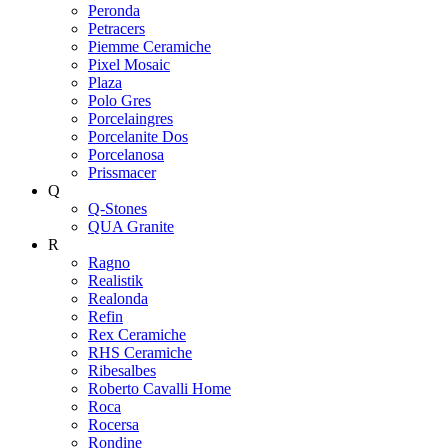
Peronda
Petracers
Piemme Ceramiche
Pixel Mosaic
Plaza
Polo Gres
Porcelaingres
Porcelanite Dos
Porcelanosa
Prissmacer
Q
Q-Stones
QUA Granite
R
Ragno
Realistik
Realonda
Refin
Rex Ceramiche
RHS Ceramiche
Ribesalbes
Roberto Cavalli Home
Roca
Rocersa
Rondine