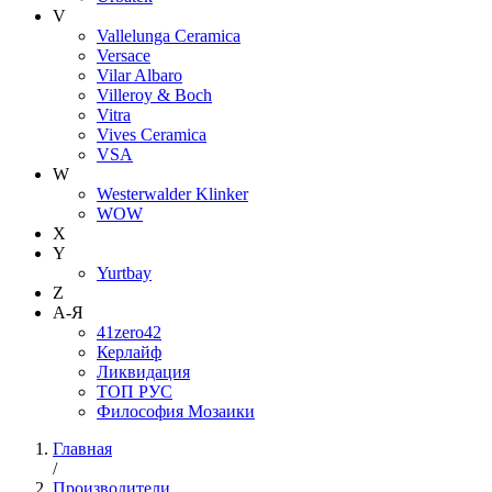
V
Vallelunga Ceramica
Versace
Vilar Albaro
Villeroy & Boch
Vitra
Vives Ceramica
VSA
W
Westerwalder Klinker
WOW
X
Y
Yurtbay
Z
А-Я
41zero42
Керлайф
Ликвидация
ТОП РУС
Философия Мозаики
Главная
/
Производители