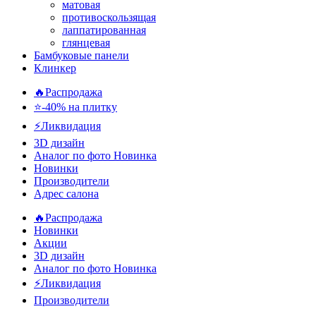
матовая
противоскользящая
лаппатированная
глянцевая
Бамбуковые панели
Клинкер
🔥Распродажа
⭐-40% на плитку
⚡️Ликвидация
3D дизайн
Аналог по фото
Новинка
Новинки
Производители
Адрес салона
🔥Распродажа
Новинки
Акции
3D дизайн
Аналог по фото
Новинка
⚡Ликвидация
Производители