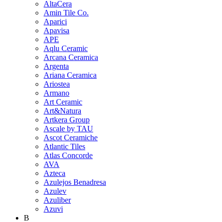
AltaCera
Amin Tile Co.
Aparici
Apavisa
APE
Aqlu Ceramic
Arcana Ceramica
Argenta
Ariana Ceramica
Ariostea
Armano
Art Ceramic
Art&Natura
Artkera Group
Ascale by TAU
Ascot Ceramiche
Atlantic Tiles
Atlas Concorde
AVA
Azteca
Azulejos Benadresa
Azulev
Azuliber
Azuvi
B