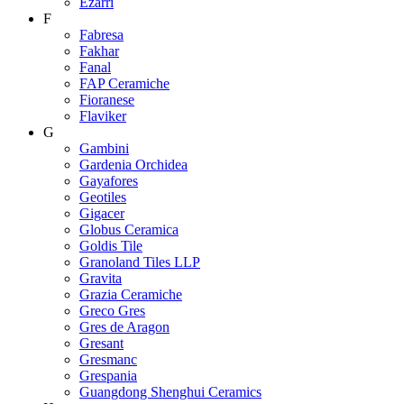
Ezarri
F
Fabresa
Fakhar
Fanal
FAP Ceramiche
Fioranese
Flaviker
G
Gambini
Gardenia Orchidea
Gayafores
Geotiles
Gigacer
Globus Ceramica
Goldis Tile
Granoland Tiles LLP
Gravita
Grazia Ceramiche
Greco Gres
Gres de Aragon
Gresant
Gresmanc
Grespania
Guangdong Shenghui Ceramics