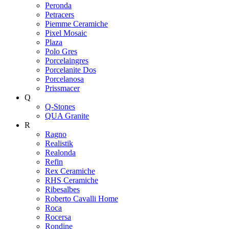
Peronda
Petracers
Piemme Ceramiche
Pixel Mosaic
Plaza
Polo Gres
Porcelaingres
Porcelanite Dos
Porcelanosa
Prissmacer
Q
Q-Stones
QUA Granite
R
Ragno
Realistik
Realonda
Refin
Rex Ceramiche
RHS Ceramiche
Ribesalbes
Roberto Cavalli Home
Roca
Rocersa
Rondine