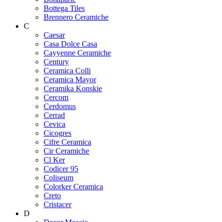
Bottega Tiles
Brennero Ceramiche
C
Caesar
Casa Dolce Casa
Cayyenne Ceramiche
Century
Ceramica Colli
Ceramica Mayor
Ceramika Konskie
Cercom
Cerdomus
Cerrad
Cevica
Cicogres
Cifre Ceramica
Cir Ceramiche
Cl Ker
Codicer 95
Coliseum
Colorker Ceramica
Creto
Cristacer
D