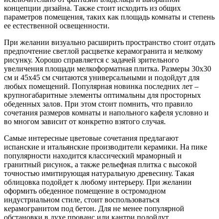
концепции дизайна. Также стоит исходить из общих
параметров помещения, таких как площадь комнаты и степень
ее естественной освещенности.
При желании визуально расширить пространство стоит отдать
предпочтение светлой расцветке керамогранита и мелкому
рисунку. Хорошо справляется с задачей зрительного
увеличения площади мелкоформатная плитка. Размеры 30х30
см и 45х45 см считаются универсальными и подойдут для
любых помещений. Популярная новинка последних лет –
крупногабаритные элементы оптимальны для просторных
обеденных залов. При этом стоит помнить, что правило
сочетания размеров комнаты и напольного кафеля условно и
во многом зависит от конкретно взятого случая.
Самые интересные цветовые сочетания предлагают
испанские и итальянские производители керамики. На пике
популярности находится классический мраморный и
гранитный рисунок, а также рельефная плитка с высокой
точностью имитирующая натуральную древесину. Такая
облицовка подойдет к любому интерьеру. При желании
оформить обеденное помещение в остромодном
индустриальном стиле, стоит воспользоваться
керамогранитом под бетон. Для не менее популярной
обстановки в духе прованс или кантри подойдут