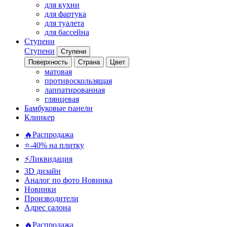
для кухни
для фартука
для туалета
для бассейна
Ступени
Ступени
Ступени
Поверхность
Страна
Цвет
матовая
противоскользящая
лаппатированная
глянцевая
Бамбуковые панели
Клинкер
🔥Распродажа
⭐-40% на плитку
⚡️Ликвидация
3D дизайн
Аналог по фото
Новинка
Новинки
Производители
Адрес салона
🔥Распродажа