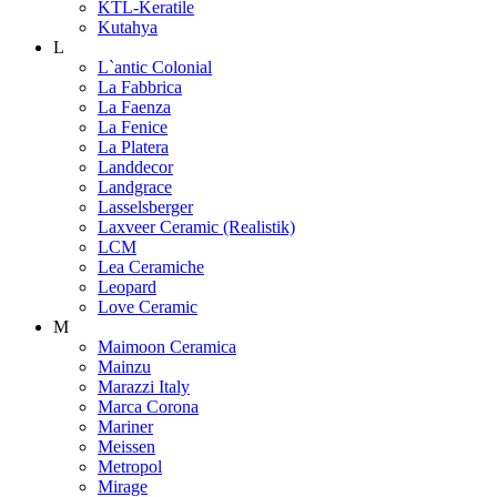
KTL-Keratile
Kutahya
L
L`antic Colonial
La Fabbrica
La Faenza
La Fenice
La Platera
Landdecor
Landgrace
Lasselsberger
Laxveer Ceramic (Realistik)
LCM
Lea Ceramiche
Leopard
Love Ceramic
M
Maimoon Ceramica
Mainzu
Marazzi Italy
Marca Corona
Mariner
Meissen
Metropol
Mirage