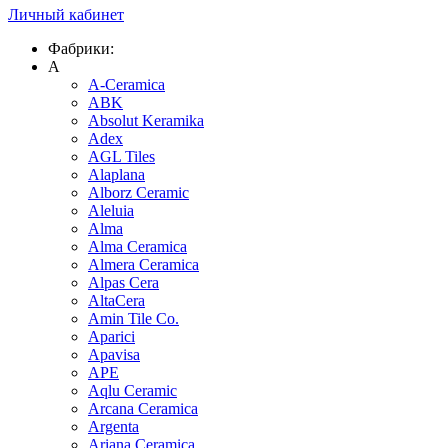
Личный кабинет
Фабрики:
A
A-Ceramica
ABK
Absolut Keramika
Adex
AGL Tiles
Alaplana
Alborz Ceramic
Aleluia
Alma
Alma Ceramica
Almera Ceramica
Alpas Cera
AltaCera
Amin Tile Co.
Aparici
Apavisa
APE
Aqlu Ceramic
Arcana Ceramica
Argenta
Ariana Ceramica