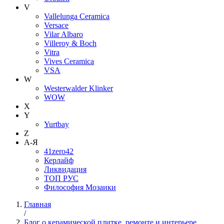
V
Vallelunga Ceramica
Versace
Vilar Albaro
Villeroy & Boch
Vitra
Vives Ceramica
VSA
W
Westerwalder Klinker
WOW
X
Y
Yurtbay
Z
А-Я
41zero42
Керлайф
Ликвидация
ТОП РУС
Философия Мозаики
Главная
/
Блог о керамической плитке, ремонте и интерьере