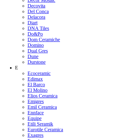
Decor Mosaic
Decovita
Del Conca
Delacora
Diart
DNA Tiles
Do&Po
Dom Ceramiche
Domino
Dual Gres
Dune
Durstone
E
Ecoceramic
Edimax
El Barco
El Molino
Elios Ceramica
Emigres
Emil Ceramica
Ennface
Equipe
Etili Seramik
Eurotile Ceramica
Exagres