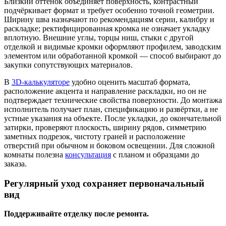
Близкий оттенок объединяет поверхность, контрастный
подчёркивает формат и требует особенно точной геометрии.
Ширину шва назначают по рекомендациям серии, калибру и
раскладке; ректифицированная кромка не означает укладку
вплотную. Внешние углы, торцы ниш, стыки с другой
отделкой и видимые кромки оформляют профилем, заводским
элементом или обработанной кромкой — способ выбирают до
закупки сопутствующих материалов.
В
3D-калькуляторе
удобно оценить масштаб формата,
расположение акцента и направление раскладки, но он не
подтверждает технические свойства поверхности. До монтажа
исполнитель получает план, спецификацию и развёртки, а не
устные указания на объекте. После укладки, до окончательной
затирки, проверяют плоскость, ширину рядов, симметрию
заметных подрезок, чистоту граней и расположение
отверстий при обычном и боковом освещении. Для сложной
комнаты полезна
консультация
с планом и образцами до
заказа.
Регулярный уход сохраняет первоначальный
вид
Поддерживайте отделку после ремонта.