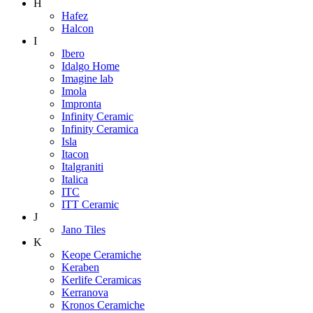
H
Hafez
Halcon
I
Ibero
Idalgo Home
Imagine lab
Imola
Impronta
Infinity Ceramic
Infinity Ceramica
Isla
Itacon
Italgraniti
Italica
ITC
ITT Ceramic
J
Jano Tiles
K
Keope Ceramiche
Keraben
Kerlife Ceramicas
Kerranova
Kronos Ceramiche