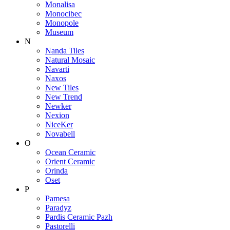
Monalisa
Monocibec
Monopole
Museum
N
Nanda Tiles
Natural Mosaic
Navarti
Naxos
New Tiles
New Trend
Newker
Nexion
NiceKer
Novabell
O
Ocean Ceramic
Orient Ceramic
Orinda
Oset
P
Pamesa
Paradyz
Pardis Ceramic Pazh
Pastorelli