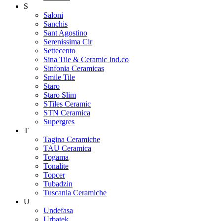
S
Saloni
Sanchis
Sant Agostino
Serenissima Cir
Settecento
Sina Tile & Ceramic Ind.co
Sinfonia Ceramicas
Smile Tile
Staro
Staro Slim
STiles Ceramic
STN Ceramica
Supergres
T
Tagina Ceramiche
TAU Ceramica
Togama
Tonalite
Topcer
Tubadzin
Tuscania Ceramiche
U
Undefasa
Urbatek