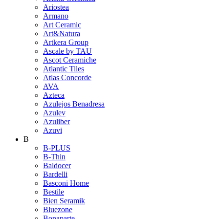
Ariostea
Armano
Art Ceramic
Art&Natura
Artkera Group
Ascale by TAU
Ascot Ceramiche
Atlantic Tiles
Atlas Concorde
AVA
Azteca
Azulejos Benadresa
Azulev
Azuliber
Azuvi
B
B-PLUS
B-Thin
Baldocer
Bardelli
Basconi Home
Bestile
Bien Seramik
Bluezone
Bonaparte