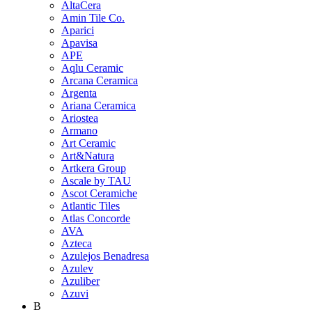
AltaCera
Amin Tile Co.
Aparici
Apavisa
APE
Aqlu Ceramic
Arcana Ceramica
Argenta
Ariana Ceramica
Ariostea
Armano
Art Ceramic
Art&Natura
Artkera Group
Ascale by TAU
Ascot Ceramiche
Atlantic Tiles
Atlas Concorde
AVA
Azteca
Azulejos Benadresa
Azulev
Azuliber
Azuvi
B