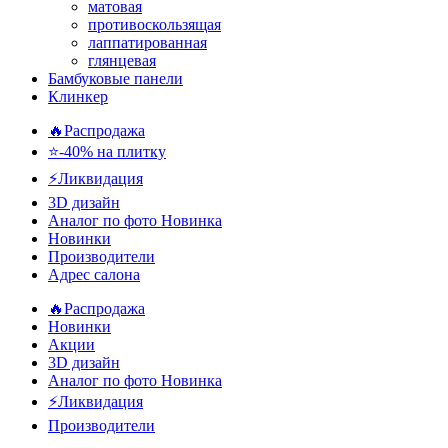
матовая
противоскользящая
лаппатированная
глянцевая
Бамбуковые панели
Клинкер
🔥Распродажа
⭐-40% на плитку
⚡️Ликвидация
3D дизайн
Аналог по фото
Новинка
Новинки
Производители
Адрес салона
🔥Распродажа
Новинки
Акции
3D дизайн
Аналог по фото
Новинка
⚡Ликвидация
Производители