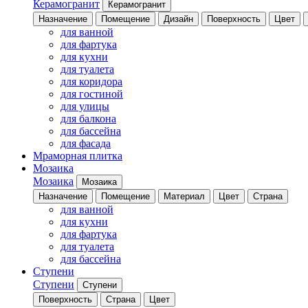
Керамогранит
Керамогранит
Назначение
Помещение
Дизайн
Поверхность
Цвет
для ванной
для фартука
для кухни
для туалета
для коридора
для гостиной
для улицы
для балкона
для бассейна
для фасада
Мраморная плитка
Мозаика
Мозаика
Мозаика
Назначение
Помещение
Материал
Цвет
Страна
для ванной
для кухни
для фартука
для туалета
для бассейна
Ступени
Ступени
Ступени
Поверхность
Страна
Цвет