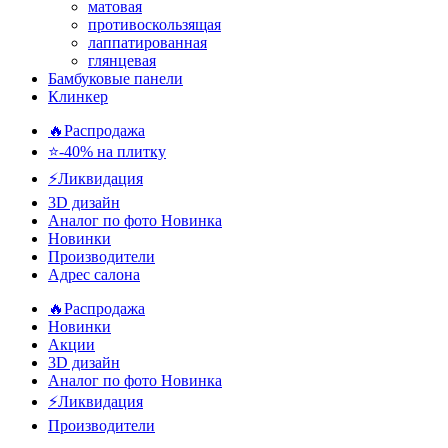
матовая
противоскользящая
лаппатированная
глянцевая
Бамбуковые панели
Клинкер
🔥Распродажа
⭐-40% на плитку
⚡️Ликвидация
3D дизайн
Аналог по фото
Новинка
Новинки
Производители
Адрес салона
🔥Распродажа
Новинки
Акции
3D дизайн
Аналог по фото
Новинка
⚡Ликвидация
Производители