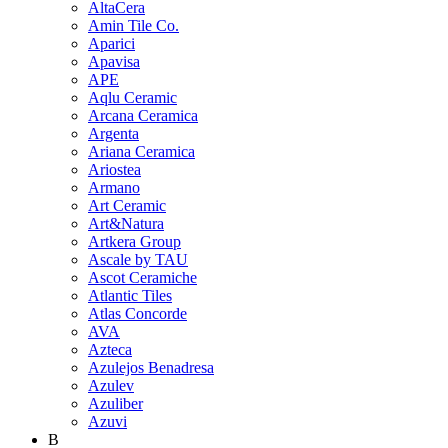
AltaCera
Amin Tile Co.
Aparici
Apavisa
APE
Aqlu Ceramic
Arcana Ceramica
Argenta
Ariana Ceramica
Ariostea
Armano
Art Ceramic
Art&Natura
Artkera Group
Ascale by TAU
Ascot Ceramiche
Atlantic Tiles
Atlas Concorde
AVA
Azteca
Azulejos Benadresa
Azulev
Azuliber
Azuvi
B