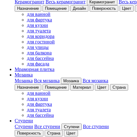
Керамогранит
Весь керамогранит
Весь ке
Керамогранит
Назначение
Помещение
Дизайн
Поверхность
Цвет
для ванной
для фартука
для кухни
для туалета
для коридора
для гостиной
для улицы
для балкона
для бассейна
для фасада
Мраморная плитка
Мозаика
Мозаика
Вся мозаика
Вся мозаика
Мозаика
Назначение
Помещение
Материал
Цвет
Страна
для ванной
для кухни
для фартука
для туалета
для бассейна
Ступени
Ступени
Все ступени
Все ступени
Ступени
Поверхность
Страна
Цвет