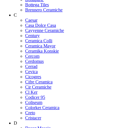
Bottega Tiles
Brennero Ceramiche
C
Caesar
Casa Dolce Casa
Cayyenne Ceramiche
Century
Ceramica Colli
Ceramica Mayor
Ceramika Konskie
Cercom
Cerdomus
Cerrad
Cevica
Cicogres
Cifre Ceramica
Cir Ceramiche
Cl Ker
Codicer 95
Coliseum
Colorker Ceramica
Creto
Cristacer
D