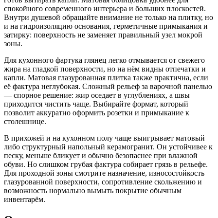
спокойного современного интерьера и больших плоскостей.
Внутри душевой обращайте внимание не только на плитку, но
и на гидроизоляцию основания, герметичные примыкания и
затирку: поверхность не заменяет правильный узел мокрой
зоны.
Для кухонного фартука глянец легко отмывается от свежего
жира на гладкой поверхности, но на нём видны отпечатки и
капли. Матовая глазурованная плитка также практична, если
её фактура неглубокая. Сложный рельеф за варочной панелью
— спорное решение: жир оседает в углублениях, а швы
приходится чистить чаще. Выбирайте формат, который
позволит аккуратно оформить розетки и примыкание к
столешнице.
В прихожей и на кухонном полу чаще выигрывает матовый
либо структурный напольный керамогранит. Он устойчивее к
песку, меньше бликует и обычно безопаснее при влажной
обуви. Но слишком грубая фактура собирает грязь в рельефе.
Для проходной зоны смотрите назначение, износостойкость
глазурованной поверхности, сопротивление скольжению и
возможность нормально вымыть покрытие обычным
инвентарём.