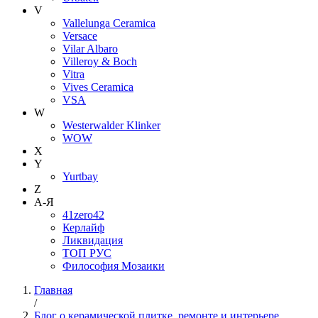
V
Vallelunga Ceramica
Versace
Vilar Albaro
Villeroy & Boch
Vitra
Vives Ceramica
VSA
W
Westerwalder Klinker
WOW
X
Y
Yurtbay
Z
А-Я
41zero42
Керлайф
Ликвидация
ТОП РУС
Философия Мозаики
Главная
/
Блог о керамической плитке, ремонте и интерьере