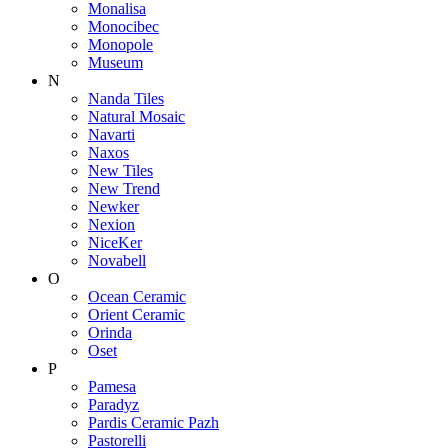
Monalisa
Monocibec
Monopole
Museum
N
Nanda Tiles
Natural Mosaic
Navarti
Naxos
New Tiles
New Trend
Newker
Nexion
NiceKer
Novabell
O
Ocean Ceramic
Orient Ceramic
Orinda
Oset
P
Pamesa
Paradyz
Pardis Ceramic Pazh
Pastorelli