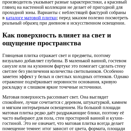
производитель указывает разные характеристики, а красивый
глянец на настенной коллекции не делает её пригодной для
проходной зоны. Варианты с неблестящей фактурой собраны
в
каталоге матовой плитки
; перед заказом полезно посмотреть
реальный образец при дневном и искусственном освещении.
Как поверхность влияет на свет и
ощущение пространства
Глянцевая плитка отражает свет и предметы, поэтому
визуально добавляет глубины. В маленькой ванной, гостевом
санузле или на кухонном фартуке это помогает сделать стену
светлее без увеличения количества светильников. Особенно
заметен эффект у белых и светлых холодных оттенков. Однако
отражение подчёркивает неровности основания, кривую
раскладку и слишком яркие точечные источники.
Матовая поверхность рассеивает свет. Она выглядит
спокойнее, лучше сочетается с деревом, штукатуркой, камнем
и мягким интерьерным освещением. На большой площади
матовая плитка редко даёт раздражающие блики, поэтому её
часто выбирают для пола, стен просторной ванной и кухни-
гостиной. Это не означает, что матовая плитка всегда делает
помещение темнее: итог зависит от цвета, формата, площади