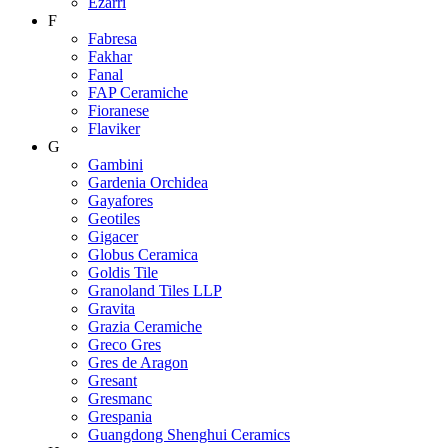
Ezarri
F
Fabresa
Fakhar
Fanal
FAP Ceramiche
Fioranese
Flaviker
G
Gambini
Gardenia Orchidea
Gayafores
Geotiles
Gigacer
Globus Ceramica
Goldis Tile
Granoland Tiles LLP
Gravita
Grazia Ceramiche
Greco Gres
Gres de Aragon
Gresant
Gresmanc
Grespania
Guangdong Shenghui Ceramics