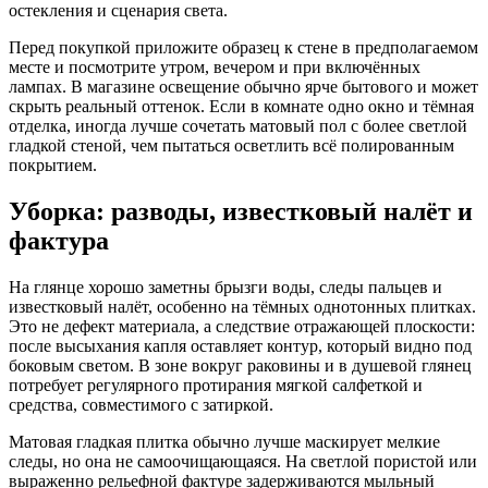
остекления и сценария света.
Перед покупкой приложите образец к стене в предполагаемом
месте и посмотрите утром, вечером и при включённых
лампах. В магазине освещение обычно ярче бытового и может
скрыть реальный оттенок. Если в комнате одно окно и тёмная
отделка, иногда лучше сочетать матовый пол с более светлой
гладкой стеной, чем пытаться осветлить всё полированным
покрытием.
Уборка: разводы, известковый налёт и
фактура
На глянце хорошо заметны брызги воды, следы пальцев и
известковый налёт, особенно на тёмных однотонных плитках.
Это не дефект материала, а следствие отражающей плоскости:
после высыхания капля оставляет контур, который видно под
боковым светом. В зоне вокруг раковины и в душевой глянец
потребует регулярного протирания мягкой салфеткой и
средства, совместимого с затиркой.
Матовая гладкая плитка обычно лучше маскирует мелкие
следы, но она не самоочищающаяся. На светлой пористой или
выраженно рельефной фактуре задерживаются мыльный