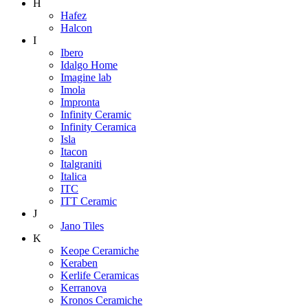
H
Hafez
Halcon
I
Ibero
Idalgo Home
Imagine lab
Imola
Impronta
Infinity Ceramic
Infinity Ceramica
Isla
Itacon
Italgraniti
Italica
ITC
ITT Ceramic
J
Jano Tiles
K
Keope Ceramiche
Keraben
Kerlife Ceramicas
Kerranova
Kronos Ceramiche