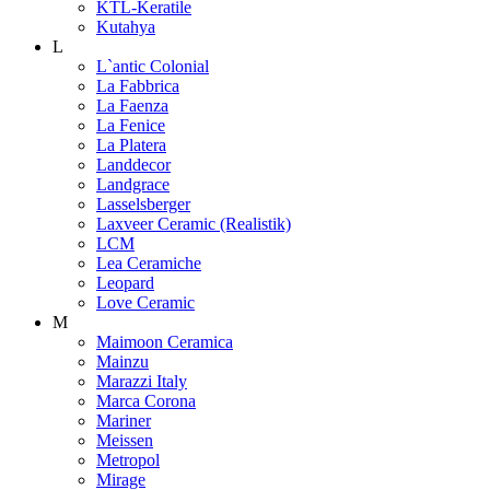
KTL-Keratile
Kutahya
L
L`antic Colonial
La Fabbrica
La Faenza
La Fenice
La Platera
Landdecor
Landgrace
Lasselsberger
Laxveer Ceramic (Realistik)
LCM
Lea Ceramiche
Leopard
Love Ceramic
M
Maimoon Ceramica
Mainzu
Marazzi Italy
Marca Corona
Mariner
Meissen
Metropol
Mirage