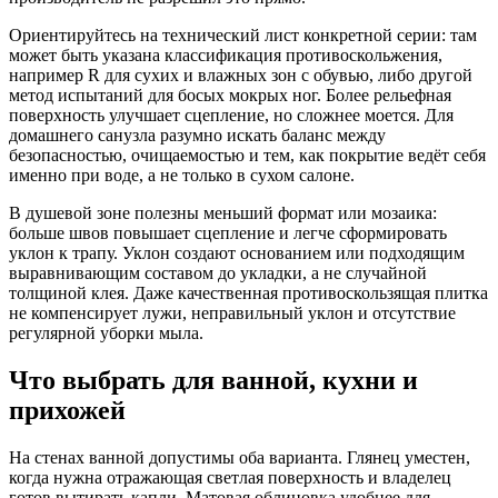
Ориентируйтесь на технический лист конкретной серии: там
может быть указана классификация противоскольжения,
например R для сухих и влажных зон с обувью, либо другой
метод испытаний для босых мокрых ног. Более рельефная
поверхность улучшает сцепление, но сложнее моется. Для
домашнего санузла разумно искать баланс между
безопасностью, очищаемостью и тем, как покрытие ведёт себя
именно при воде, а не только в сухом салоне.
В душевой зоне полезны меньший формат или мозаика:
больше швов повышает сцепление и легче сформировать
уклон к трапу. Уклон создают основанием или подходящим
выравнивающим составом до укладки, а не случайной
толщиной клея. Даже качественная противоскользящая плитка
не компенсирует лужи, неправильный уклон и отсутствие
регулярной уборки мыла.
Что выбрать для ванной, кухни и
прихожей
На стенах ванной допустимы оба варианта. Глянец уместен,
когда нужна отражающая светлая поверхность и владелец
готов вытирать капли. Матовая облицовка удобнее для