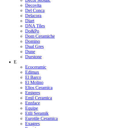
Decor Mosaic
Decovita
Del Conca
Delacora
Diart
DNA Tiles
Do&Po
Dom Ceramiche
Domino
Dual Gres
Dune
Durstone
E
Ecoceramic
Edimax
El Barco
El Molino
Elios Ceramica
Emigres
Emil Ceramica
Ennface
Equipe
Etili Seramik
Eurotile Ceramica
Exagres