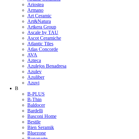
Ariostea
Armano
Art Ceramic
Art&Natura
Artkera Group
Ascale by TAU
Ascot Ceramiche
Atlantic Tiles
Atlas Concorde
AVA
Azteca
Azulejos Benadresa
Azulev
Azuliber
Azuvi
B
B-PLUS
B-Thin
Baldocer
Bardelli
Basconi Home
Bestile
Bien Seramik
Bluezone
Bonaparte