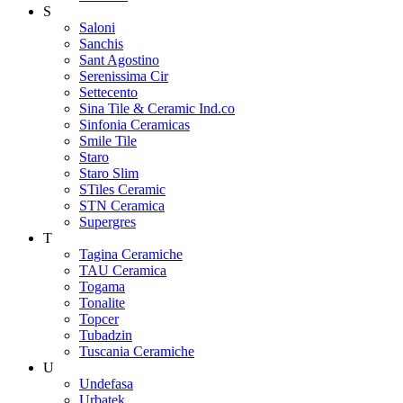
S
Saloni
Sanchis
Sant Agostino
Serenissima Cir
Settecento
Sina Tile & Ceramic Ind.co
Sinfonia Ceramicas
Smile Tile
Staro
Staro Slim
STiles Ceramic
STN Ceramica
Supergres
T
Tagina Ceramiche
TAU Ceramica
Togama
Tonalite
Topcer
Tubadzin
Tuscania Ceramiche
U
Undefasa
Urbatek