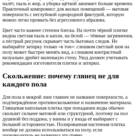
налёт, пыль и жир, а уборка щёткой занимает больше времени.
Практичный компромисс для жилых помещений — матовая
поверхность с неглубокой однородной фактурой, которую
можно легко промыть без агрессивного абразива.
Цвет часто важнее степени блеска. На почти чёрной плитке
видны светлая пыль и капли, на белой — тёмные загрязнения,
а пёстрый рисунок скрывает часть бытовых следов. Не
выбирайте затирку только «в тон»: слишком светлый шов на
полу может быстрее менять вид, а слишком контрастный
визуально дробит маленькую стену. Уход должен учитывать
рекомендации изготовителя плитки и затирки.
Скольжение: почему глянец не для
каждого пола
Для пола в мокрой зоне главнее не название поверхности, а
подтверждённое противоскольжение и назначение материала.
Глянцевая напольная плитка при попадании воды обычно
скользит сильнее матовой или структурной, поэтому на пол
душевой без поддона, у ванны и у входа её выбирают с
большой осторожностью. Полированная настенная плитка
вообще не должна использоваться на полу, если
производитель не разрешил это прямо.