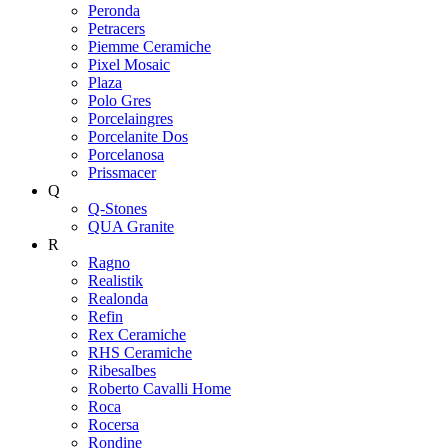
Peronda
Petracers
Piemme Ceramiche
Pixel Mosaic
Plaza
Polo Gres
Porcelaingres
Porcelanite Dos
Porcelanosa
Prissmacer
Q
Q-Stones
QUA Granite
R
Ragno
Realistik
Realonda
Refin
Rex Ceramiche
RHS Ceramiche
Ribesalbes
Roberto Cavalli Home
Roca
Rocersa
Rondine