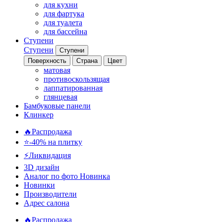
для кухни
для фартука
для туалета
для бассейна
Ступени
Ступени
Ступени
Поверхность
Страна
Цвет
матовая
противоскользящая
лаппатированная
глянцевая
Бамбуковые панели
Клинкер
🔥Распродажа
⭐-40% на плитку
⚡️Ликвидация
3D дизайн
Аналог по фото
Новинка
Новинки
Производители
Адрес салона
🔥Распродажа