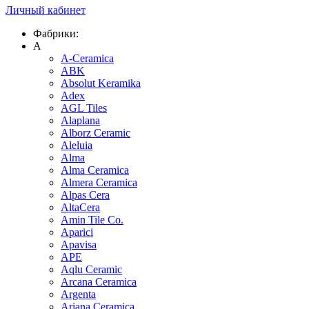
Личный кабинет
Фабрики:
A
A-Ceramica
ABK
Absolut Keramika
Adex
AGL Tiles
Alaplana
Alborz Ceramic
Aleluia
Alma
Alma Ceramica
Almera Ceramica
Alpas Cera
AltaCera
Amin Tile Co.
Aparici
Apavisa
APE
Aqlu Ceramic
Arcana Ceramica
Argenta
Ariana Ceramica