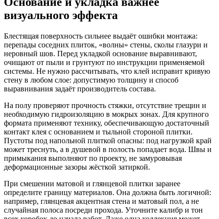
Основание и укладка важнее
визуального эффекта
Блестящая поверхность сильнее выдаёт ошибки монтажа:
перепады соседних плиток, «волны» стены, сколы глазури и
неровный шов. Перед укладкой основание выравнивают,
очищают от пыли и грунтуют по инструкции применяемой
системы. Не нужно рассчитывать, что клей исправит кривую
стену в любом слое: допустимую толщину и способ
выравнивания задаёт производитель состава.
На полу проверяют прочность стяжки, отсутствие трещин и
необходимую гидроизоляцию в мокрых зонах. Для крупного
формата применяют технику, обеспечивающую достаточный
контакт клея с основанием и тыльной стороной плитки.
Пустоты под напольной плиткой опасны: под нагрузкой край
может треснуть, а в душевой в полость попадает вода. Швы и
примыкания выполняют по проекту, не замуровывая
деформационные зазоры жёсткой затиркой.
При смешении матовой и глянцевой плитки заранее
определите границу материалов. Она должна быть логичной:
например, глянцевая акцентная стена и матовый пол, а не
случайная полоса посреди прохода. Уточните калибр и тон
всех коробок до начала работ. Даже одна коллекция может