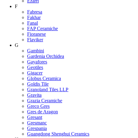
Ezarri
F
Fabresa
Fakhar
Fanal
FAP Ceramiche
Fioranese
Flaviker
G
Gambini
Gardenia Orchidea
Gayafores
Geotiles
Gigacer
Globus Ceramica
Goldis Tile
Granoland Tiles LLP
Gravita
Grazia Ceramiche
Greco Gres
Gres de Aragon
Gresant
Gresmanc
Grespania
Guangdong Shenghui Ceramics