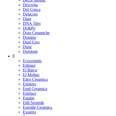
Decor Mosaic
Decovita
Del Conca
Delacora
Diart
DNA Tiles
Do&Po
Dom Ceramiche
Domino
Dual Gres
Dune
Durstone
E
Ecoceramic
Edimax
El Barco
El Molino
Elios Ceramica
Emigres
Emil Ceramica
Ennface
Equipe
Etili Seramik
Eurotile Ceramica
Exagres