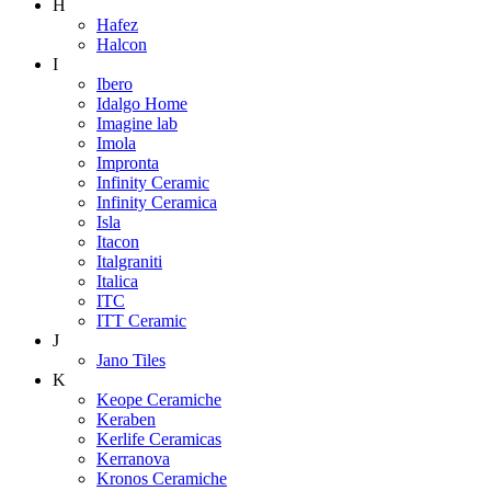
H
Hafez
Halcon
I
Ibero
Idalgo Home
Imagine lab
Imola
Impronta
Infinity Ceramic
Infinity Ceramica
Isla
Itacon
Italgraniti
Italica
ITC
ITT Ceramic
J
Jano Tiles
K
Keope Ceramiche
Keraben
Kerlife Ceramicas
Kerranova
Kronos Ceramiche