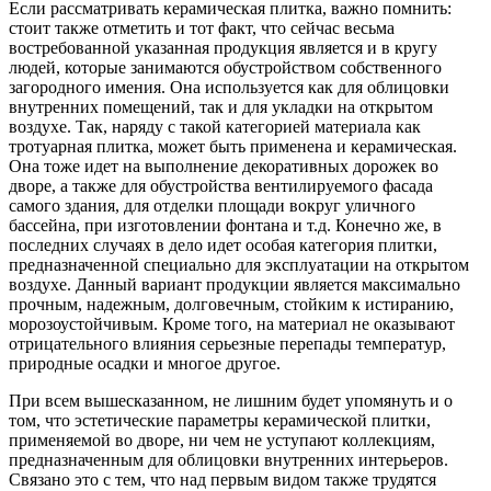
Если рассматривать керамическая плитка, важно помнить:
стоит также отметить и тот факт, что сейчас весьма
востребованной указанная продукция является и в кругу
людей, которые занимаются обустройством собственного
загородного имения. Она используется как для облицовки
внутренних помещений, так и для укладки на открытом
воздухе. Так, наряду с такой категорией материала как
тротуарная плитка, может быть применена и керамическая.
Она тоже идет на выполнение декоративных дорожек во
дворе, а также для обустройства вентилируемого фасада
самого здания, для отделки площади вокруг уличного
бассейна, при изготовлении фонтана и т.д. Конечно же, в
последних случаях в дело идет особая категория плитки,
предназначенной специально для эксплуатации на открытом
воздухе. Данный вариант продукции является максимально
прочным, надежным, долговечным, стойким к истиранию,
морозоустойчивым. Кроме того, на материал не оказывают
отрицательного влияния серьезные перепады температур,
природные осадки и многое другое.
При всем вышесказанном, не лишним будет упомянуть и о
том, что эстетические параметры керамической плитки,
применяемой во дворе, ни чем не уступают коллекциям,
предназначенным для облицовки внутренних интерьеров.
Связано это с тем, что над первым видом также трудятся