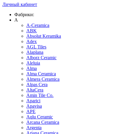
Личный кабинет
Фабрики:
A
A-Ceramica
ABK
Absolut Keramika
Adex
AGL Tiles
Alaplana
Alborz Ceramic
Aleluia
Alma
Alma Ceramica
Almera Ceramica
Alpas Cera
AltaCera
Amin Tile Co.
Aparici
Apavisa
APE
Aqlu Ceramic
Arcana Ceramica
Argenta
Ariana Ceramica