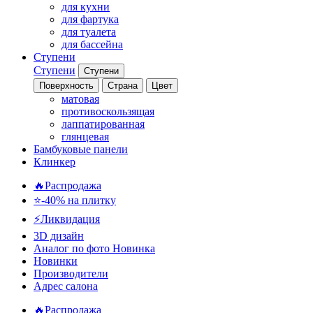
для кухни
для фартука
для туалета
для бассейна
Ступени
Ступени
Ступени
Поверхность
Страна
Цвет
матовая
противоскользящая
лаппатированная
глянцевая
Бамбуковые панели
Клинкер
🔥Распродажа
⭐-40% на плитку
⚡️Ликвидация
3D дизайн
Аналог по фото
Новинка
Новинки
Производители
Адрес салона
🔥Распродажа