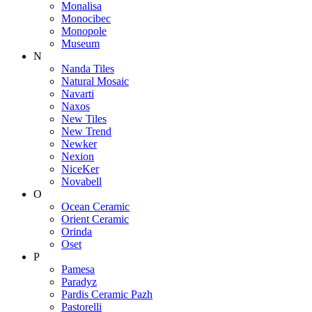
Monalisa
Monocibec
Monopole
Museum
N
Nanda Tiles
Natural Mosaic
Navarti
Naxos
New Tiles
New Trend
Newker
Nexion
NiceKer
Novabell
O
Ocean Ceramic
Orient Ceramic
Orinda
Oset
P
Pamesa
Paradyz
Pardis Ceramic Pazh
Pastorelli