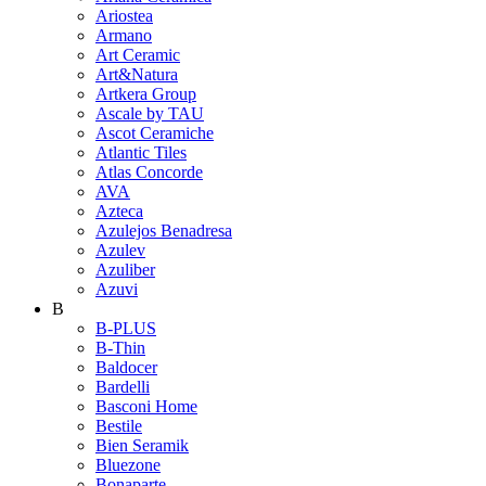
Ariostea
Armano
Art Ceramic
Art&Natura
Artkera Group
Ascale by TAU
Ascot Ceramiche
Atlantic Tiles
Atlas Concorde
AVA
Azteca
Azulejos Benadresa
Azulev
Azuliber
Azuvi
B
B-PLUS
B-Thin
Baldocer
Bardelli
Basconi Home
Bestile
Bien Seramik
Bluezone
Bonaparte