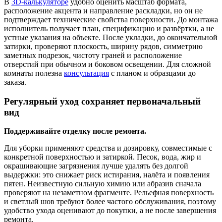
В
3D-калькуляторе
удобно оценить масштаб формата,
расположение акцента и направление раскладки, но он не
подтверждает технические свойства поверхности. До монтажа
исполнитель получает план, спецификацию и развёртки, а не
устные указания на объекте. После укладки, до окончательной
затирки, проверяют плоскость, ширину рядов, симметрию
заметных подрезок, чистоту граней и расположение
отверстий при обычном и боковом освещении. Для сложной
комнаты полезна
консультация
с планом и образцами до
заказа.
Регулярный уход сохраняет первоначальный
вид
Поддерживайте отделку после ремонта.
Для уборки применяют средства и дозировку, совместимые с
конкретной поверхностью и затиркой. Песок, вода, жир и
окрашивающие загрязнения лучше удалять без долгой
выдержки: это снижает риск истирания, налёта и появления
пятен. Неизвестную сильную химию или абразив сначала
проверяют на незаметном фрагменте. Рельефная поверхность
и светлый шов требуют более частого обслуживания, поэтому
удобство ухода оценивают до покупки, а не после завершения
ремонта.