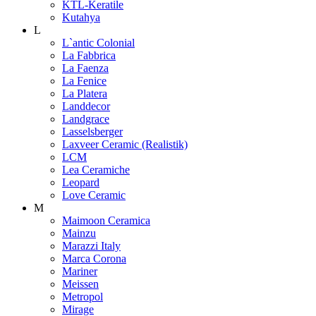
KTL-Keratile
Kutahya
L
L`antic Colonial
La Fabbrica
La Faenza
La Fenice
La Platera
Landdecor
Landgrace
Lasselsberger
Laxveer Ceramic (Realistik)
LCM
Lea Ceramiche
Leopard
Love Ceramic
M
Maimoon Ceramica
Mainzu
Marazzi Italy
Marca Corona
Mariner
Meissen
Metropol
Mirage