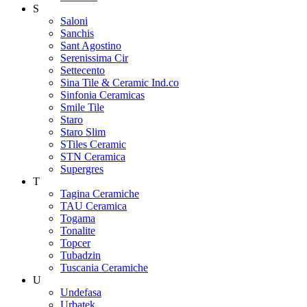
S
Saloni
Sanchis
Sant Agostino
Serenissima Cir
Settecento
Sina Tile & Ceramic Ind.co
Sinfonia Ceramicas
Smile Tile
Staro
Staro Slim
STiles Ceramic
STN Ceramica
Supergres
T
Tagina Ceramiche
TAU Ceramica
Togama
Tonalite
Topcer
Tubadzin
Tuscania Ceramiche
U
Undefasa
Urbatek