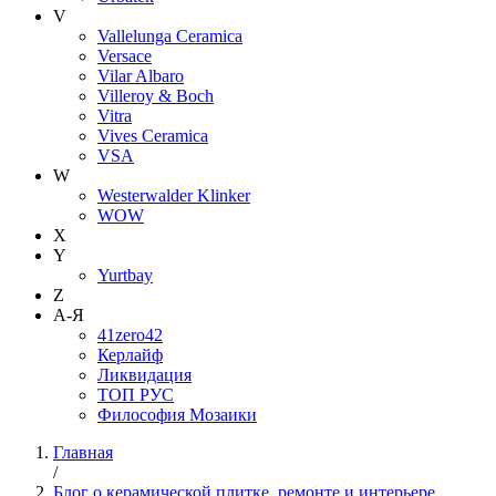
V
Vallelunga Ceramica
Versace
Vilar Albaro
Villeroy & Boch
Vitra
Vives Ceramica
VSA
W
Westerwalder Klinker
WOW
X
Y
Yurtbay
Z
А-Я
41zero42
Керлайф
Ликвидация
ТОП РУС
Философия Мозаики
Главная
/
Блог о керамической плитке, ремонте и интерьере