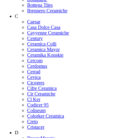
Bottega Tiles
Brennero Ceramiche
C
Caesar
Casa Dolce Casa
Cayyenne Ceramiche
Century
Ceramica Colli
Ceramica Mayor
Ceramika Konskie
Cercom
Cerdomus
Cerrad
Cevica
Cicogres
Cifre Ceramica
Cir Ceramiche
Cl Ker
Codicer 95
Coliseum
Colorker Ceramica
Creto
Cristacer
D