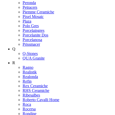
Peronda
Petracers
Piemme Ceramiche
Pixel Mosaic
Plaza
Polo Gres
Porcelaingres
Porcelanite Dos
Porcelanosa
Prissmacer
Q
Q-Stones
QUA Granite
R
Ragno
Realistik
Realonda
Refin
Rex Ceramiche
RHS Ceramiche
Ribesalbes
Roberto Cavalli Home
Roca
Rocersa
Rondine