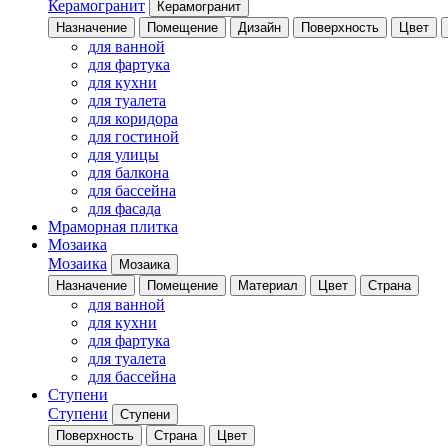
Керамогранит
Керамогранит
Назначение
Помещение
Дизайн
Поверхность
Цвет
для ванной
для фартука
для кухни
для туалета
для коридора
для гостиной
для улицы
для балкона
для бассейна
для фасада
Мраморная плитка
Мозаика
Мозаика
Мозаика
Назначение
Помещение
Материал
Цвет
Страна
для ванной
для кухни
для фартука
для туалета
для бассейна
Ступени
Ступени
Ступени
Поверхность
Страна
Цвет