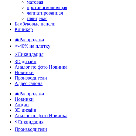
матовая
противоскользящая
лаппатированная
глянцевая
Бамбуковые панели
Клинкер
🔥Распродажа
⭐-40% на плитку
⚡️Ликвидация
3D дизайн
Аналог по фото
Новинка
Новинки
Производители
Адрес салона
🔥Распродажа
Новинки
Акции
3D дизайн
Аналог по фото
Новинка
⚡Ликвидация
Производители