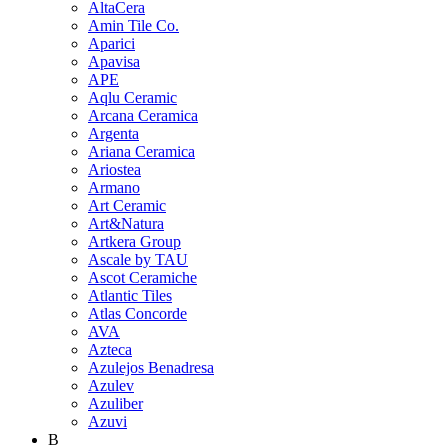
AltaCera
Amin Tile Co.
Aparici
Apavisa
APE
Aqlu Ceramic
Arcana Ceramica
Argenta
Ariana Ceramica
Ariostea
Armano
Art Ceramic
Art&Natura
Artkera Group
Ascale by TAU
Ascot Ceramiche
Atlantic Tiles
Atlas Concorde
AVA
Azteca
Azulejos Benadresa
Azulev
Azuliber
Azuvi
B