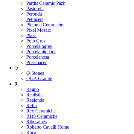
Pardis Ceramic Pazh
Pastorelli
Peronda
Petracers
Piemme Ceramiche
Pixel Mosaic
Plaza
Polo Gres
Porcelaingres
Porcelanite Dos
Porcelanosa
Prissmacer
Q
Q-Stones
QUA Granite
R
Ragno
Realistik
Realonda
Refin
Rex Ceramiche
RHS Ceramiche
Ribesalbes
Roberto Cavalli Home
Roca