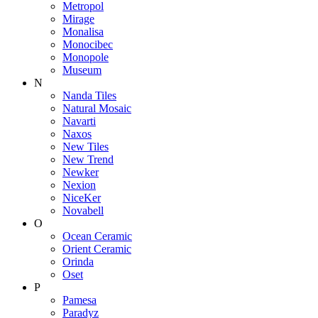
Metropol
Mirage
Monalisa
Monocibec
Monopole
Museum
N
Nanda Tiles
Natural Mosaic
Navarti
Naxos
New Tiles
New Trend
Newker
Nexion
NiceKer
Novabell
O
Ocean Ceramic
Orient Ceramic
Orinda
Oset
P
Pamesa
Paradyz