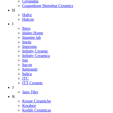
Grespania
Guangdong Shenghui Ceramics
H
Hafez
Halcon
I
Ibero
Idalgo Home
Imagine lab
Imola
Impronta
Infinity Ceramic
Infinity Ceramica
Isla
Itacon
Italgraniti
Italica
ITC
ITT Ceramic
J
Jano Tiles
K
Keope Ceramiche
Keraben
Kerlife Ceramicas