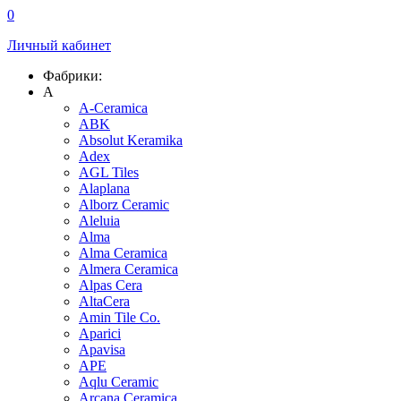
0
Личный кабинет
Фабрики:
A
A-Ceramica
ABK
Absolut Keramika
Adex
AGL Tiles
Alaplana
Alborz Ceramic
Aleluia
Alma
Alma Ceramica
Almera Ceramica
Alpas Cera
AltaCera
Amin Tile Co.
Aparici
Apavisa
APE
Aqlu Ceramic
Arcana Ceramica