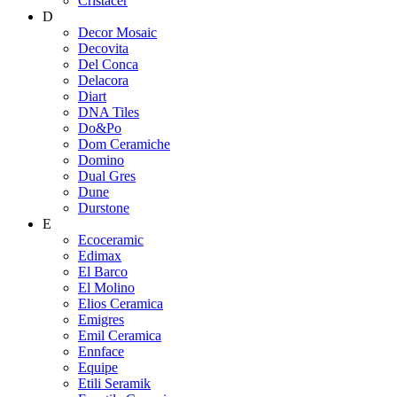
Cristacer
D
Decor Mosaic
Decovita
Del Conca
Delacora
Diart
DNA Tiles
Do&Po
Dom Ceramiche
Domino
Dual Gres
Dune
Durstone
E
Ecoceramic
Edimax
El Barco
El Molino
Elios Ceramica
Emigres
Emil Ceramica
Ennface
Equipe
Etili Seramik