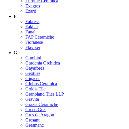
Eurotile Ceramica
Exagres
Ezarri
F
Fabresa
Fakhar
Fanal
FAP Ceramiche
Fioranese
Flaviker
G
Gambini
Gardenia Orchidea
Gayafores
Geotiles
Gigacer
Globus Ceramica
Goldis Tile
Granoland Tiles LLP
Gravita
Grazia Ceramiche
Greco Gres
Gres de Aragon
Gresant
Gresmanc