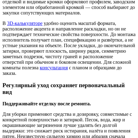
отделкой и видимые кромки оформляют профилем, заводским
элементом или обработанной кромкой — способ выбирают до
закупки сопутствующих материалов.
В
3D-калькуляторе
удобно оценить масштаб формата,
расположение акцента и направление раскладки, но он не
подтверждает технические свойства поверхности. До монтажа
исполнитель получает план, спецификацию и развёртки, а не
устные указания на объекте. После укладки, до окончательной
затирки, проверяют плоскость, ширину рядов, симметрию
заметных подрезок, чистоту граней и расположение
отверстий при обычном и боковом освещении. Для сложной
комнаты полезна
консультация
с планом и образцами до
заказа.
Регулярный уход сохраняет первоначальный
вид
Поддерживайте отделку после ремонта.
Для уборки применяют средства и дозировку, совместимые с
конкретной поверхностью и затиркой. Песок, вода, жир и
окрашивающие загрязнения лучше удалять без долгой
выдержки: это снижает риск истирания, налёта и появления
пятен. Неизвестную сильную химию или абразив сначала