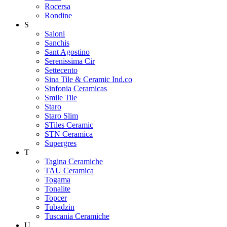
Rocersa
Rondine
S
Saloni
Sanchis
Sant Agostino
Serenissima Cir
Settecento
Sina Tile & Ceramic Ind.co
Sinfonia Ceramicas
Smile Tile
Staro
Staro Slim
STiles Ceramic
STN Ceramica
Supergres
T
Tagina Ceramiche
TAU Ceramica
Togama
Tonalite
Topcer
Tubadzin
Tuscania Ceramiche
U