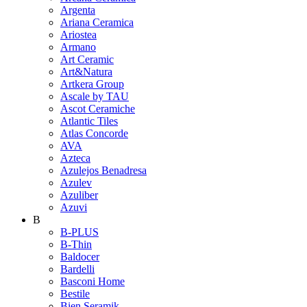
Argenta
Ariana Ceramica
Ariostea
Armano
Art Ceramic
Art&Natura
Artkera Group
Ascale by TAU
Ascot Ceramiche
Atlantic Tiles
Atlas Concorde
AVA
Azteca
Azulejos Benadresa
Azulev
Azuliber
Azuvi
B
B-PLUS
B-Thin
Baldocer
Bardelli
Basconi Home
Bestile
Bien Seramik