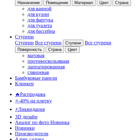
Назначение
Помещение
Материал
Цвет
Страна
для ванной
для кухни
для фартука
для туалета
для бассейна
Ступени
Ступени
Все ступени
Все ступени
Ступени
Поверхность
Страна
Цвет
матовая
противоскользящая
лаппатированная
глянцевая
Бамбуковые панели
Клинкер
🔥Распродажа
⭐-40% на плитку
⚡️Ликвидация
3D дизайн
Аналог по фото
Новинка
Новинки
Производители
Адрес салона