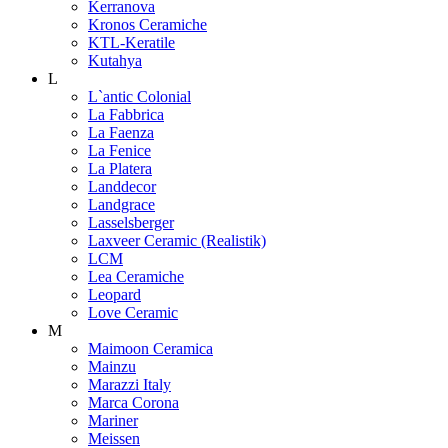
Kerranova
Kronos Ceramiche
KTL-Keratile
Kutahya
L
L`antic Colonial
La Fabbrica
La Faenza
La Fenice
La Platera
Landdecor
Landgrace
Lasselsberger
Laxveer Ceramic (Realistik)
LCM
Lea Ceramiche
Leopard
Love Ceramic
M
Maimoon Ceramica
Mainzu
Marazzi Italy
Marca Corona
Mariner
Meissen