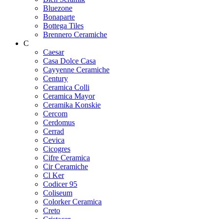
Bluezone
Bonaparte
Bottega Tiles
Brennero Ceramiche
C
Caesar
Casa Dolce Casa
Cayyenne Ceramiche
Century
Ceramica Colli
Ceramica Mayor
Ceramika Konskie
Cercom
Cerdomus
Cerrad
Cevica
Cicogres
Cifre Ceramica
Cir Ceramiche
Cl Ker
Codicer 95
Coliseum
Colorker Ceramica
Creto