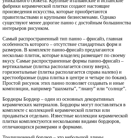
уникального сюжета. Крупные итальянские и испанские
фабрики керамической плитки создают настоящие
произведения искусства, которые приобретаются
правительствами и крупными бизнесменами. Однако
существуют менее дорогие панно с достойным большинства
интерьеров рисунком.
Самый распространенный тип панно – фрисайз, главная
особенность которого – отсутствие стандартных форм и
размеров. В комплекте панно-фрисайз предлагаются
несколько плиток, которые владелец размещает по своему
вкусу. Самые распространенные формы панно-фрисайз –
вертикальные (плитка располагается снизу вверх),
горизонтальные (плитка располагается справа налево) и
крестообразные (одна плитка в центре и четыре по бокам).
Простой рисунок этих панно позволяет создавать и иные
композиции, например “шахматы”, “лиану” или “солнце”.
Бордюры Бордюр – один из основных декоративных
керамических материалов. Бордюры могут поставляться в
комплекте с коллекцией керамической плитки или
продаваться отдельно. Известные коллекции керамической
плитки комплектуются несколькими видами бордюров,
отличающихся размерами и формами.
Традиционный бордюр – это небольшой длины