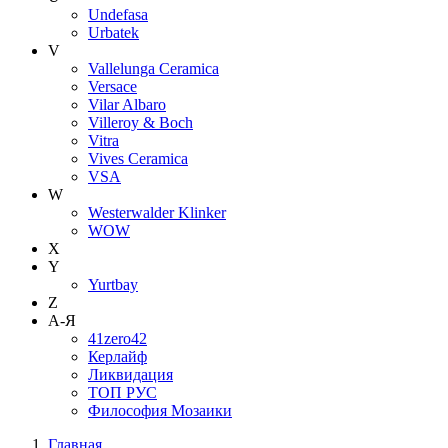
Undefasa
Urbatek
V
Vallelunga Ceramica
Versace
Vilar Albaro
Villeroy & Boch
Vitra
Vives Ceramica
VSA
W
Westerwalder Klinker
WOW
X
Y
Yurtbay
Z
А-Я
41zero42
Керлайф
Ликвидация
ТОП РУС
Философия Мозаики
Главная