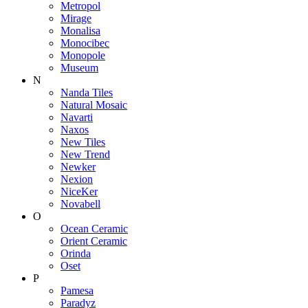
Metropol
Mirage
Monalisa
Monocibec
Monopole
Museum
N
Nanda Tiles
Natural Mosaic
Navarti
Naxos
New Tiles
New Trend
Newker
Nexion
NiceKer
Novabell
O
Ocean Ceramic
Orient Ceramic
Orinda
Oset
P
Pamesa
Paradyz