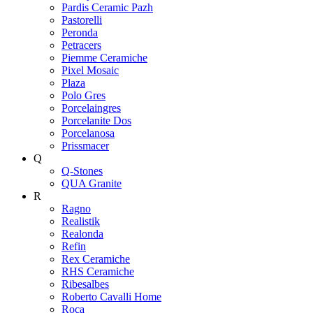
Pardis Ceramic Pazh
Pastorelli
Peronda
Petracers
Piemme Ceramiche
Pixel Mosaic
Plaza
Polo Gres
Porcelaingres
Porcelanite Dos
Porcelanosa
Prissmacer
Q
Q-Stones
QUA Granite
R
Ragno
Realistik
Realonda
Refin
Rex Ceramiche
RHS Ceramiche
Ribesalbes
Roberto Cavalli Home
Roca