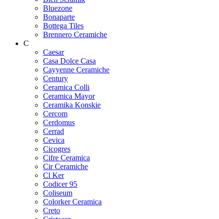
Bluezone
Bonaparte
Bottega Tiles
Brennero Ceramiche
C
Caesar
Casa Dolce Casa
Cayyenne Ceramiche
Century
Ceramica Colli
Ceramica Mayor
Ceramika Konskie
Cercom
Cerdomus
Cerrad
Cevica
Cicogres
Cifre Ceramica
Cir Ceramiche
Cl Ker
Codicer 95
Coliseum
Colorker Ceramica
Creto