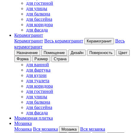
для гостиной
для улицы
для балкона
для бассейна
для коридора
для фасада
Керамогранит
Керамогранит
Весь керамогранит
Весь
Керамогранит
керамогранит
Назначение
Помещение
Дизайн
Поверхность
Цвет
Форма
Размер
Страна
для ванной
для фартука
для кухни
для туалета
для коридора
для гостиной
для улицы
для балкона
для бассейна
для фасада
Мраморная плитка
Мозаика
Мозаика
Вся мозаика
Вся мозаика
Мозаика