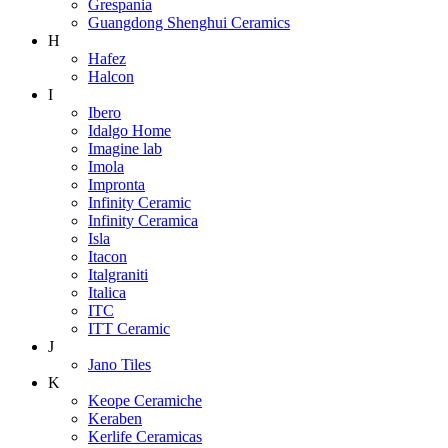
Grespania
Guangdong Shenghui Ceramics
H
Hafez
Halcon
I
Ibero
Idalgo Home
Imagine lab
Imola
Impronta
Infinity Ceramic
Infinity Ceramica
Isla
Itacon
Italgraniti
Italica
ITC
ITT Ceramic
J
Jano Tiles
K
Keope Ceramiche
Keraben
Kerlife Ceramicas