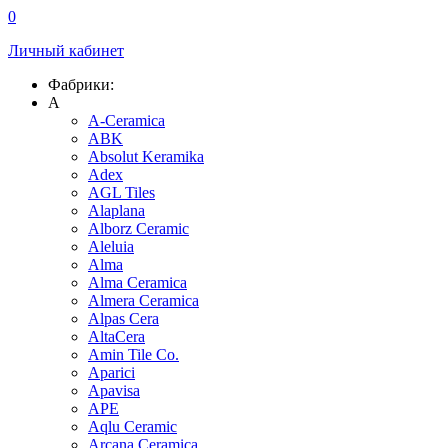
0
Личный кабинет
Фабрики:
A
A-Ceramica
ABK
Absolut Keramika
Adex
AGL Tiles
Alaplana
Alborz Ceramic
Aleluia
Alma
Alma Ceramica
Almera Ceramica
Alpas Cera
AltaCera
Amin Tile Co.
Aparici
Apavisa
APE
Aqlu Ceramic
Arcana Ceramica