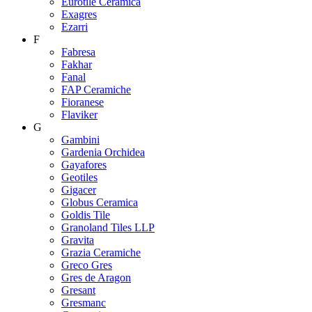
Eurotile Ceramica
Exagres
Ezarri
F
Fabresa
Fakhar
Fanal
FAP Ceramiche
Fioranese
Flaviker
G
Gambini
Gardenia Orchidea
Gayafores
Geotiles
Gigacer
Globus Ceramica
Goldis Tile
Granoland Tiles LLP
Gravita
Grazia Ceramiche
Greco Gres
Gres de Aragon
Gresant
Gresmanc