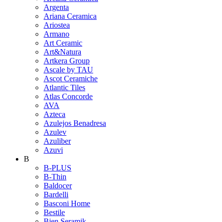
Argenta
Ariana Ceramica
Ariostea
Armano
Art Ceramic
Art&Natura
Artkera Group
Ascale by TAU
Ascot Ceramiche
Atlantic Tiles
Atlas Concorde
AVA
Azteca
Azulejos Benadresa
Azulev
Azuliber
Azuvi
B
B-PLUS
B-Thin
Baldocer
Bardelli
Basconi Home
Bestile
Bien Seramik