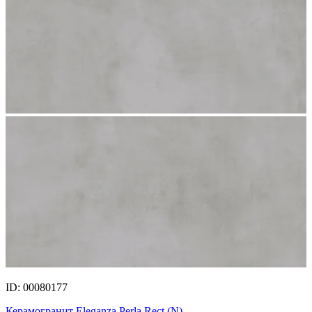
ID: 00080177
Керамогранит Eleganza Perla Rect.(N)