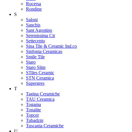
Rocersa
Rondine
S
Saloni
Sanchis
Sant Agostino
Serenissima Cir
Settecento
Sina Tile & Ceramic Ind.co
Sinfonia Ceramicas
Smile Tile
Staro
Staro Slim
STiles Ceramic
STN Ceramica
Supergres
T
Tagina Ceramiche
TAU Ceramica
Togama
Tonalite
Topcer
Tubadzin
Tuscania Ceramiche
U