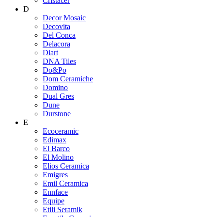
Cristacer
D
Decor Mosaic
Decovita
Del Conca
Delacora
Diart
DNA Tiles
Do&Po
Dom Ceramiche
Domino
Dual Gres
Dune
Durstone
E
Ecoceramic
Edimax
El Barco
El Molino
Elios Ceramica
Emigres
Emil Ceramica
Ennface
Equipe
Etili Seramik