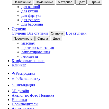
Назначение
Помещение
Материал
Цвет
Страна
для ванной
для кухни
для фартука
для туалета
для бассейна
Ступени
Ступени
Все ступени
Все ступени
Ступени
Поверхность
Страна
Цвет
матовая
противоскользящая
лаппатированная
глянцевая
Бамбуковые панели
Клинкер
🔥Распродажа
⭐-40% на плитку
⚡️Ликвидация
3D дизайн
Аналог по фото
Новинка
Новинки
Производители
Адрес салона