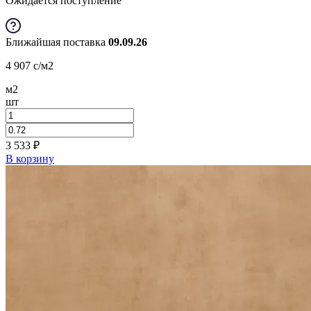
Ожидается поступление
Ближайшая поставка
09.09.26
4 907
c
/м2
м2
шт
3 533
₽
В корзину