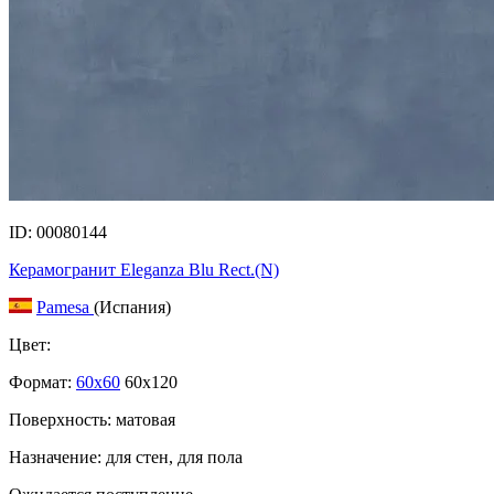
ID: 00080144
Керамогранит Eleganza Blu Rect.(N)
Pamesa
(Испания)
Цвет:
Формат:
60x60
60x120
Поверхность: матовая
Назначение: для стен, для пола