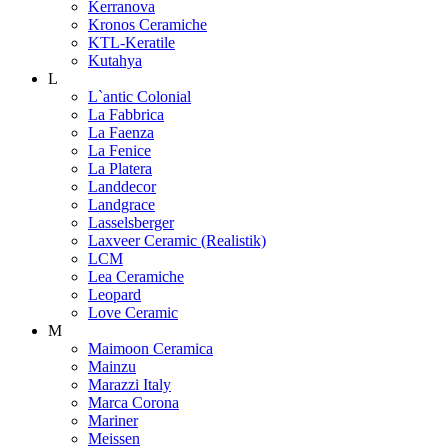
Kerranova
Kronos Ceramiche
KTL-Keratile
Kutahya
L
L`antic Colonial
La Fabbrica
La Faenza
La Fenice
La Platera
Landdecor
Landgrace
Lasselsberger
Laxveer Ceramic (Realistik)
LCM
Lea Ceramiche
Leopard
Love Ceramic
M
Maimoon Ceramica
Mainzu
Marazzi Italy
Marca Corona
Mariner
Meissen