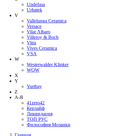
Undefasa
Urbatek
V
Vallelunga Ceramica
Versace
Vilar Albaro
Villeroy & Boch
Vitra
Vives Ceramica
VSA
W
Westerwalder Klinker
WOW
X
Y
Yurtbay
Z
А-Я
41zero42
Керлайф
Ликвидация
ТОП РУС
Философия Мозаики
Главная