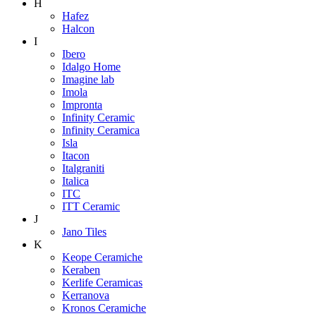
H
Hafez
Halcon
I
Ibero
Idalgo Home
Imagine lab
Imola
Impronta
Infinity Ceramic
Infinity Ceramica
Isla
Itacon
Italgraniti
Italica
ITC
ITT Ceramic
J
Jano Tiles
K
Keope Ceramiche
Keraben
Kerlife Ceramicas
Kerranova
Kronos Ceramiche