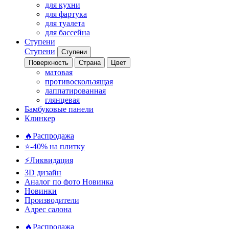
для кухни
для фартука
для туалета
для бассейна
Ступени
Ступени
Ступени
Поверхность
Страна
Цвет
матовая
противоскользящая
лаппатированная
глянцевая
Бамбуковые панели
Клинкер
🔥Распродажа
⭐-40% на плитку
⚡️Ликвидация
3D дизайн
Аналог по фото
Новинка
Новинки
Производители
Адрес салона
🔥Распродажа