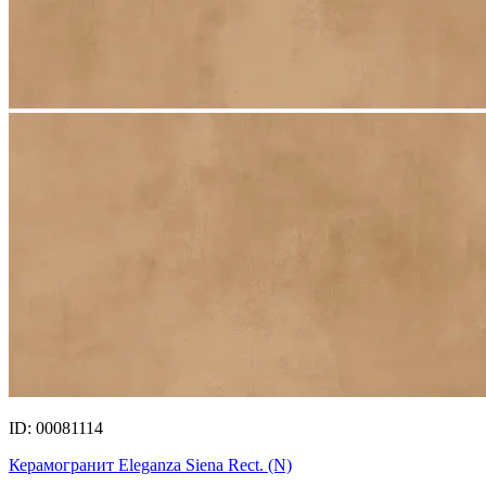
ID: 00081114
Керамогранит Eleganza Siena Rect. (N)