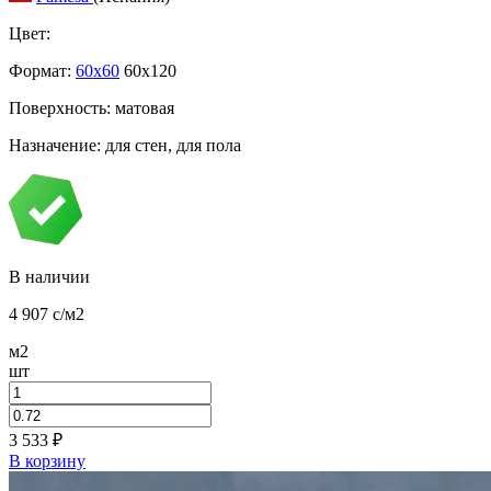
Цвет:
Формат:
60x60
60x120
Поверхность: матовая
Назначение: для стен, для пола
В наличии
4 907
c
/м2
м2
шт
3 533
₽
В корзину