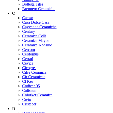
Bottega Tiles
Brennero Ceramiche
C
Caesar
Casa Dolce Casa
Cayyenne Ceramiche
Century
Ceramica Colli
Ceramica Mayor
Ceramika Konskie
Cercom
Cerdomus
Cerrad
Cevica
Cicogres
Cifre Ceramica
Cir Ceramiche
Cl Ker
Codicer 95
Coliseum
Colorker Ceramica
Creto
Cristacer
D