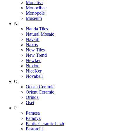
Monalisa
Monocibec
Monopole
Museum
N
Nanda Tiles
Natural Mosaic
Navarti
Naxos
New Tiles
New Trend
Newker
Nexion
NiceKer
Novabell
O
Ocean Ceramic
Orient Ceramic
Orinda
Oset
P
Pamesa
Paradyz
Pardis Ceramic Pazh
Pastorelli