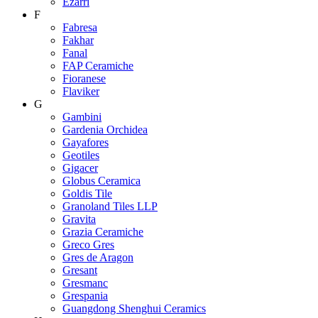
Ezarri
F
Fabresa
Fakhar
Fanal
FAP Ceramiche
Fioranese
Flaviker
G
Gambini
Gardenia Orchidea
Gayafores
Geotiles
Gigacer
Globus Ceramica
Goldis Tile
Granoland Tiles LLP
Gravita
Grazia Ceramiche
Greco Gres
Gres de Aragon
Gresant
Gresmanc
Grespania
Guangdong Shenghui Ceramics