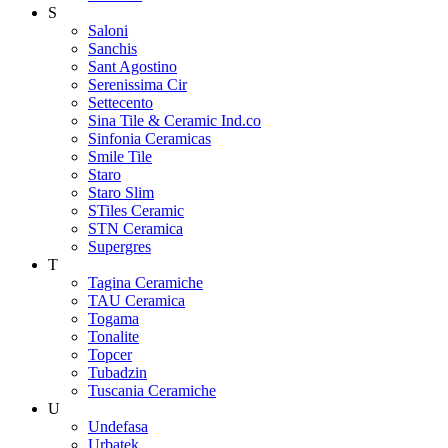
S
Saloni
Sanchis
Sant Agostino
Serenissima Cir
Settecento
Sina Tile & Ceramic Ind.co
Sinfonia Ceramicas
Smile Tile
Staro
Staro Slim
STiles Ceramic
STN Ceramica
Supergres
T
Tagina Ceramiche
TAU Ceramica
Togama
Tonalite
Topcer
Tubadzin
Tuscania Ceramiche
U
Undefasa
Urbatek