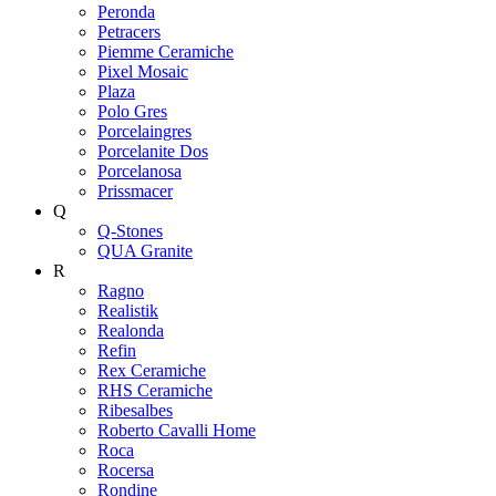
Peronda
Petracers
Piemme Ceramiche
Pixel Mosaic
Plaza
Polo Gres
Porcelaingres
Porcelanite Dos
Porcelanosa
Prissmacer
Q
Q-Stones
QUA Granite
R
Ragno
Realistik
Realonda
Refin
Rex Ceramiche
RHS Ceramiche
Ribesalbes
Roberto Cavalli Home
Roca
Rocersa
Rondine