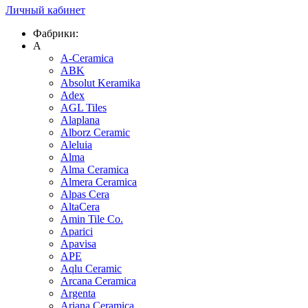
Личный кабинет
Фабрики:
A
A-Ceramica
ABK
Absolut Keramika
Adex
AGL Tiles
Alaplana
Alborz Ceramic
Aleluia
Alma
Alma Ceramica
Almera Ceramica
Alpas Cera
AltaCera
Amin Tile Co.
Aparici
Apavisa
APE
Aqlu Ceramic
Arcana Ceramica
Argenta
Ariana Ceramica