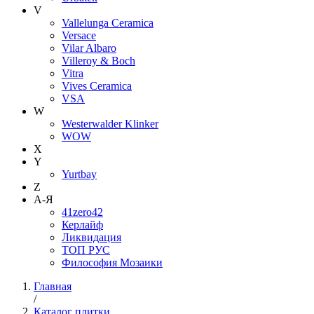
V
Vallelunga Ceramica
Versace
Vilar Albaro
Villeroy & Boch
Vitra
Vives Ceramica
VSA
W
Westerwalder Klinker
WOW
X
Y
Yurtbay
Z
А-Я
41zero42
Керлайф
Ликвидация
ТОП РУС
Философия Мозаики
Главная
/
Каталог плитки