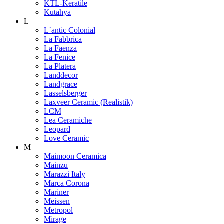
KTL-Keratile
Kutahya
L
L`antic Colonial
La Fabbrica
La Faenza
La Fenice
La Platera
Landdecor
Landgrace
Lasselsberger
Laxveer Ceramic (Realistik)
LCM
Lea Ceramiche
Leopard
Love Ceramic
M
Maimoon Ceramica
Mainzu
Marazzi Italy
Marca Corona
Mariner
Meissen
Metropol
Mirage