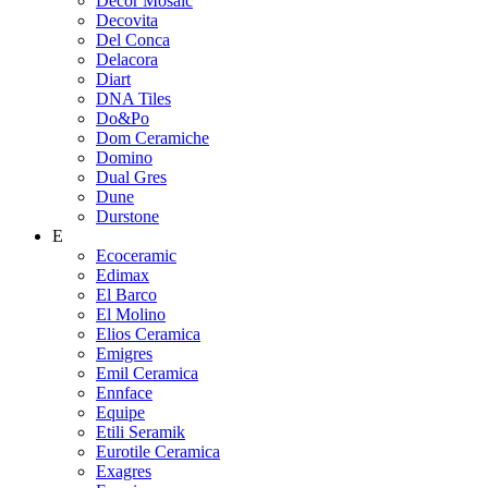
Decor Mosaic
Decovita
Del Conca
Delacora
Diart
DNA Tiles
Do&Po
Dom Ceramiche
Domino
Dual Gres
Dune
Durstone
E
Ecoceramic
Edimax
El Barco
El Molino
Elios Ceramica
Emigres
Emil Ceramica
Ennface
Equipe
Etili Seramik
Eurotile Ceramica
Exagres