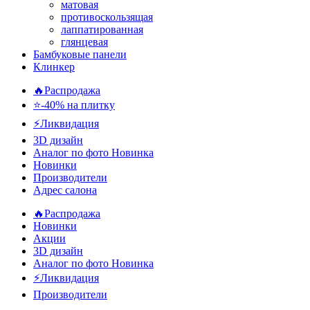
матовая
противоскользящая
лаппатированная
глянцевая
Бамбуковые панели
Клинкер
🔥Распродажа
⭐-40% на плитку
⚡️Ликвидация
3D дизайн
Аналог по фото
Новинка
Новинки
Производители
Адрес салона
🔥Распродажа
Новинки
Акции
3D дизайн
Аналог по фото
Новинка
⚡Ликвидация
Производители