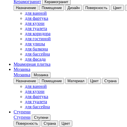
Керамогранит
Керамогранит
Назначение
Помещение
Дизайн
Поверхность
Цвет
для ванной
для фартука
для кухни
для туалета
для коридора
для гостиной
для улицы
для балкона
для бассейна
для фасада
Мраморная плитка
Мозаика
Мозаика
Мозаика
Назначение
Помещение
Материал
Цвет
Страна
для ванной
для кухни
для фартука
для туалета
для бассейна
Ступени
Ступени
Ступени
Поверхность
Страна
Цвет