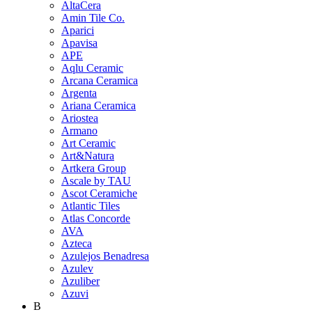
AltaCera
Amin Tile Co.
Aparici
Apavisa
APE
Aqlu Ceramic
Arcana Ceramica
Argenta
Ariana Ceramica
Ariostea
Armano
Art Ceramic
Art&Natura
Artkera Group
Ascale by TAU
Ascot Ceramiche
Atlantic Tiles
Atlas Concorde
AVA
Azteca
Azulejos Benadresa
Azulev
Azuliber
Azuvi
B