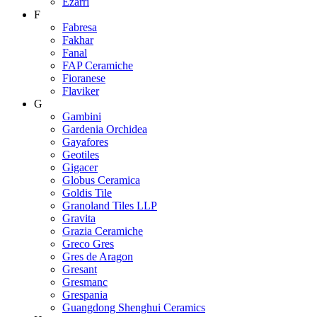
Ezarri
F
Fabresa
Fakhar
Fanal
FAP Ceramiche
Fioranese
Flaviker
G
Gambini
Gardenia Orchidea
Gayafores
Geotiles
Gigacer
Globus Ceramica
Goldis Tile
Granoland Tiles LLP
Gravita
Grazia Ceramiche
Greco Gres
Gres de Aragon
Gresant
Gresmanc
Grespania
Guangdong Shenghui Ceramics