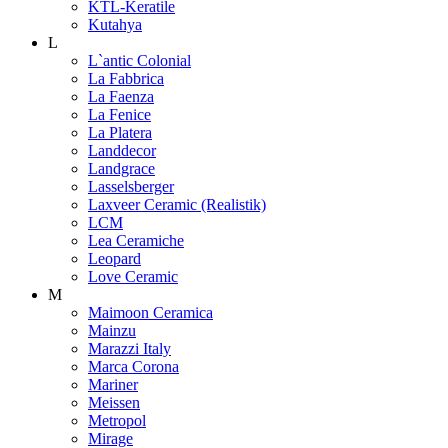
KTL-Keratile
Kutahya
L
L`antic Colonial
La Fabbrica
La Faenza
La Fenice
La Platera
Landdecor
Landgrace
Lasselsberger
Laxveer Ceramic (Realistik)
LCM
Lea Ceramiche
Leopard
Love Ceramic
M
Maimoon Ceramica
Mainzu
Marazzi Italy
Marca Corona
Mariner
Meissen
Metropol
Mirage