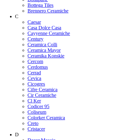
Bottega Tiles
Brennero Ceramiche
C
Caesar
Casa Dolce Casa
Cayyenne Ceramiche
Century
Ceramica Colli
Ceramica Mayor
Ceramika Konskie
Cercom
Cerdomus
Cerrad
Cevica
Cicogres
Cifre Ceramica
Cir Ceramiche
Cl Ker
Codicer 95
Coliseum
Colorker Ceramica
Creto
Cristacer
D