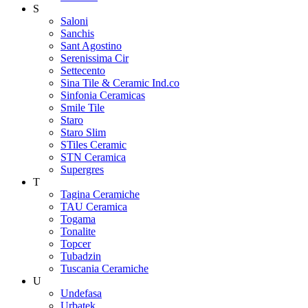
S
Saloni
Sanchis
Sant Agostino
Serenissima Cir
Settecento
Sina Tile & Ceramic Ind.co
Sinfonia Ceramicas
Smile Tile
Staro
Staro Slim
STiles Ceramic
STN Ceramica
Supergres
T
Tagina Ceramiche
TAU Ceramica
Togama
Tonalite
Topcer
Tubadzin
Tuscania Ceramiche
U
Undefasa
Urbatek