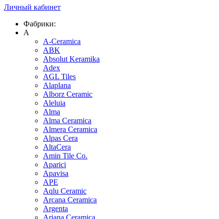
Личный кабинет
Фабрики:
A
A-Ceramica
ABK
Absolut Keramika
Adex
AGL Tiles
Alaplana
Alborz Ceramic
Aleluia
Alma
Alma Ceramica
Almera Ceramica
Alpas Cera
AltaCera
Amin Tile Co.
Aparici
Apavisa
APE
Aqlu Ceramic
Arcana Ceramica
Argenta
Ariana Ceramica