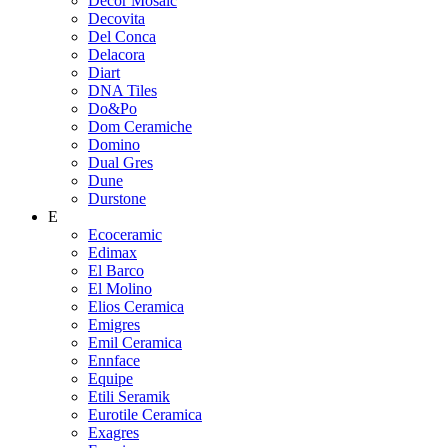
Decor Mosaic
Decovita
Del Conca
Delacora
Diart
DNA Tiles
Do&Po
Dom Ceramiche
Domino
Dual Gres
Dune
Durstone
E
Ecoceramic
Edimax
El Barco
El Molino
Elios Ceramica
Emigres
Emil Ceramica
Ennface
Equipe
Etili Seramik
Eurotile Ceramica
Exagres