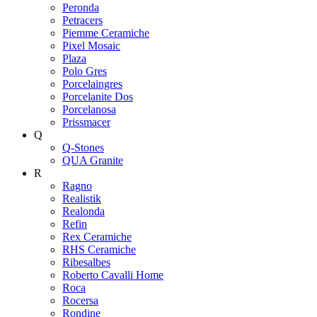
Peronda
Petracers
Piemme Ceramiche
Pixel Mosaic
Plaza
Polo Gres
Porcelaingres
Porcelanite Dos
Porcelanosa
Prissmacer
Q
Q-Stones
QUA Granite
R
Ragno
Realistik
Realonda
Refin
Rex Ceramiche
RHS Ceramiche
Ribesalbes
Roberto Cavalli Home
Roca
Rocersa
Rondine