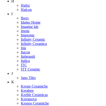
H
Hafez
Halcon
I
Ibero
Idalgo Home
Imagine lab
Imola
Impronta
Infinity Ceramic
Infinity Ceramica
Isla
Itacon
Italgraniti
Italica
ITC
ITT Ceramic
J
Jano Tiles
K
Keope Ceramiche
Keraben
Kerlife Ceramicas
Kerranova
Kronos Ceramiche