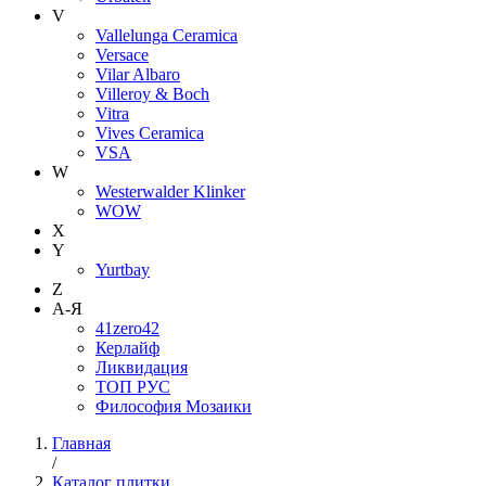
V
Vallelunga Ceramica
Versace
Vilar Albaro
Villeroy & Boch
Vitra
Vives Ceramica
VSA
W
Westerwalder Klinker
WOW
X
Y
Yurtbay
Z
А-Я
41zero42
Керлайф
Ликвидация
ТОП РУС
Философия Мозаики
Главная
/
Каталог плитки