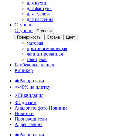
для кухни
для фартука
для туалета
для бассейна
Ступени
Ступени
Ступени
Поверхность
Страна
Цвет
матовая
противоскользящая
лаппатированная
глянцевая
Бамбуковые панели
Клинкер
🔥Распродажа
⭐-40% на плитку
⚡️Ликвидация
3D дизайн
Аналог по фото
Новинка
Новинки
Производители
Адрес салона
🔥Распродажа