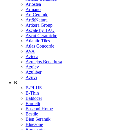
Ariostea
Armano
Art Ceramic
Art&Natura
Artkera Group
Ascale by TAU
Ascot Ceramiche
Atlantic Tiles
Atlas Concorde
AVA
Azteca
Azulejos Benadresa
Azulev
Azuliber
Azuvi
B
B-PLUS
B-Thin
Baldocer
Bardelli
Basconi Home
Bestile
Bien Seramik
Bluezone
Bonaparte