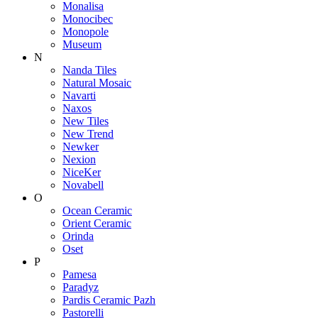
Monalisa
Monocibec
Monopole
Museum
N
Nanda Tiles
Natural Mosaic
Navarti
Naxos
New Tiles
New Trend
Newker
Nexion
NiceKer
Novabell
O
Ocean Ceramic
Orient Ceramic
Orinda
Oset
P
Pamesa
Paradyz
Pardis Ceramic Pazh
Pastorelli