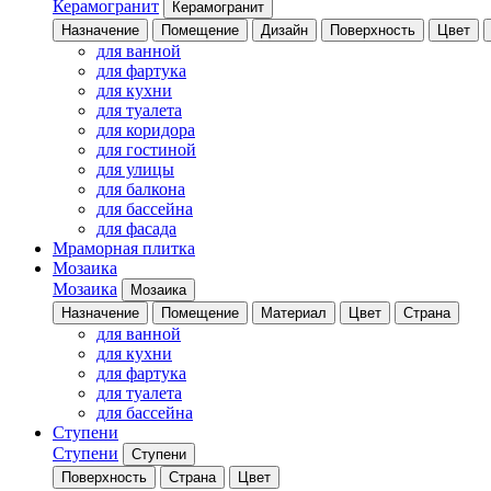
Керамогранит
Керамогранит
Назначение
Помещение
Дизайн
Поверхность
Цвет
для ванной
для фартука
для кухни
для туалета
для коридора
для гостиной
для улицы
для балкона
для бассейна
для фасада
Мраморная плитка
Мозаика
Мозаика
Мозаика
Назначение
Помещение
Материал
Цвет
Страна
для ванной
для кухни
для фартука
для туалета
для бассейна
Ступени
Ступени
Ступени
Поверхность
Страна
Цвет