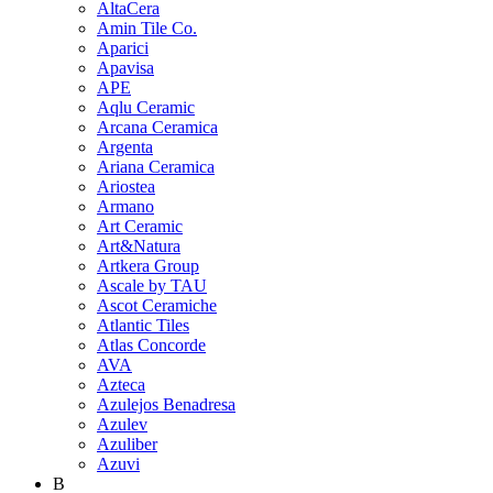
AltaCera
Amin Tile Co.
Aparici
Apavisa
APE
Aqlu Ceramic
Arcana Ceramica
Argenta
Ariana Ceramica
Ariostea
Armano
Art Ceramic
Art&Natura
Artkera Group
Ascale by TAU
Ascot Ceramiche
Atlantic Tiles
Atlas Concorde
AVA
Azteca
Azulejos Benadresa
Azulev
Azuliber
Azuvi
B