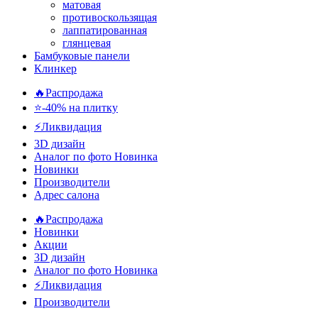
матовая
противоскользящая
лаппатированная
глянцевая
Бамбуковые панели
Клинкер
🔥Распродажа
⭐-40% на плитку
⚡️Ликвидация
3D дизайн
Аналог по фото
Новинка
Новинки
Производители
Адрес салона
🔥Распродажа
Новинки
Акции
3D дизайн
Аналог по фото
Новинка
⚡Ликвидация
Производители