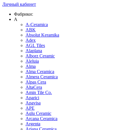
Личный кабинет
Фабрики:
A
A-Ceramica
ABK
Absolut Keramika
Adex
AGL Tiles
Alaplana
Alborz Ceramic
Aleluia
Alma
Alma Ceramica
Almera Ceramica
Alpas Cera
AltaCera
Amin Tile Co.
Aparici
Apavisa
APE
Aqlu Ceramic
Arcana Ceramica
Argenta
Ariana Ceramica