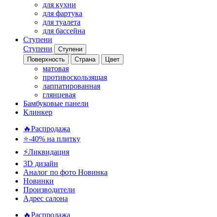
для кухни
для фартука
для туалета
для бассейна
Ступени
Ступени
Ступени
Поверхность
Страна
Цвет
матовая
противоскользящая
лаппатированная
глянцевая
Бамбуковые панели
Клинкер
🔥Распродажа
⭐-40% на плитку
⚡️Ликвидация
3D дизайн
Аналог по фото
Новинка
Новинки
Производители
Адрес салона
🔥Распродажа