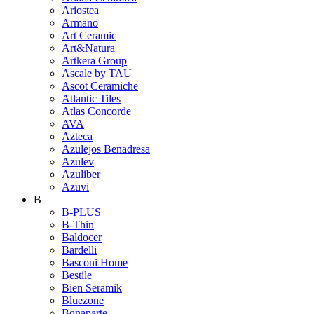
Ariostea
Armano
Art Ceramic
Art&Natura
Artkera Group
Ascale by TAU
Ascot Ceramiche
Atlantic Tiles
Atlas Concorde
AVA
Azteca
Azulejos Benadresa
Azulev
Azuliber
Azuvi
B
B-PLUS
B-Thin
Baldocer
Bardelli
Basconi Home
Bestile
Bien Seramik
Bluezone
Bonaparte