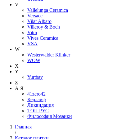
V
Vallelunga Ceramica
Versace
Vilar Albaro
Villeroy & Boch
Vitra
Vives Ceramica
VSA
W
Westerwalder Klinker
WOW
X
Y
Yurtbay
Z
А-Я
41zero42
Керлайф
Ликвидация
ТОП РУС
Философия Мозаики
Главная
/
Каталог плитки