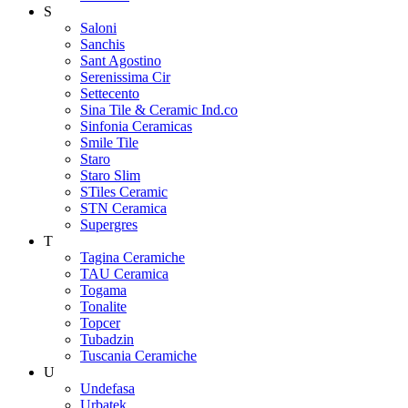
S
Saloni
Sanchis
Sant Agostino
Serenissima Cir
Settecento
Sina Tile & Ceramic Ind.co
Sinfonia Ceramicas
Smile Tile
Staro
Staro Slim
STiles Ceramic
STN Ceramica
Supergres
T
Tagina Ceramiche
TAU Ceramica
Togama
Tonalite
Topcer
Tubadzin
Tuscania Ceramiche
U
Undefasa
Urbatek