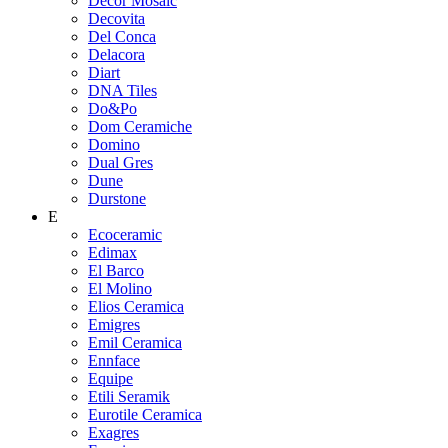
Decor Mosaic
Decovita
Del Conca
Delacora
Diart
DNA Tiles
Do&Po
Dom Ceramiche
Domino
Dual Gres
Dune
Durstone
E
Ecoceramic
Edimax
El Barco
El Molino
Elios Ceramica
Emigres
Emil Ceramica
Ennface
Equipe
Etili Seramik
Eurotile Ceramica
Exagres