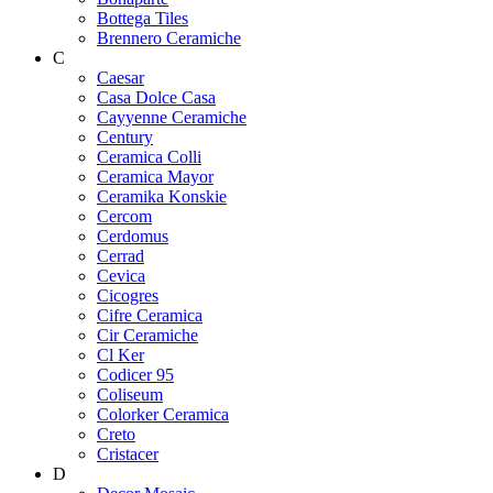
Bottega Tiles
Brennero Ceramiche
C
Caesar
Casa Dolce Casa
Cayyenne Ceramiche
Century
Ceramica Colli
Ceramica Mayor
Ceramika Konskie
Cercom
Cerdomus
Cerrad
Cevica
Cicogres
Cifre Ceramica
Cir Ceramiche
Cl Ker
Codicer 95
Coliseum
Colorker Ceramica
Creto
Cristacer
D