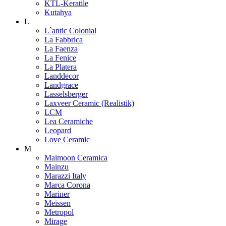
KTL-Keratile
Kutahya
L
L`antic Colonial
La Fabbrica
La Faenza
La Fenice
La Platera
Landdecor
Landgrace
Lasselsberger
Laxveer Ceramic (Realistik)
LCM
Lea Ceramiche
Leopard
Love Ceramic
M
Maimoon Ceramica
Mainzu
Marazzi Italy
Marca Corona
Mariner
Meissen
Metropol
Mirage