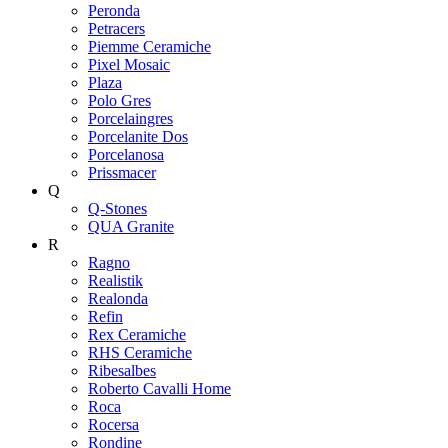
Peronda
Petracers
Piemme Ceramiche
Pixel Mosaic
Plaza
Polo Gres
Porcelaingres
Porcelanite Dos
Porcelanosa
Prissmacer
Q
Q-Stones
QUA Granite
R
Ragno
Realistik
Realonda
Refin
Rex Ceramiche
RHS Ceramiche
Ribesalbes
Roberto Cavalli Home
Roca
Rocersa
Rondine