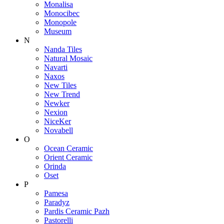
Monalisa
Monocibec
Monopole
Museum
N
Nanda Tiles
Natural Mosaic
Navarti
Naxos
New Tiles
New Trend
Newker
Nexion
NiceKer
Novabell
O
Ocean Ceramic
Orient Ceramic
Orinda
Oset
P
Pamesa
Paradyz
Pardis Ceramic Pazh
Pastorelli