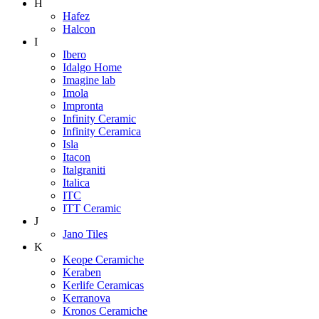
H
Hafez
Halcon
I
Ibero
Idalgo Home
Imagine lab
Imola
Impronta
Infinity Ceramic
Infinity Ceramica
Isla
Itacon
Italgraniti
Italica
ITC
ITT Ceramic
J
Jano Tiles
K
Keope Ceramiche
Keraben
Kerlife Ceramicas
Kerranova
Kronos Ceramiche