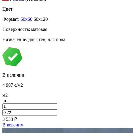
Цвет:
Формат:
60x60
60x120
Поверхность: матовая
Назначение: для стен, для пола
В наличии
4 907
c
/м2
м2
шт
3 533
₽
В корзину