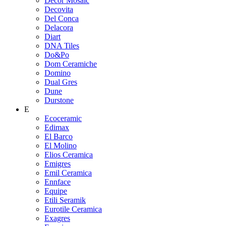
Decor Mosaic
Decovita
Del Conca
Delacora
Diart
DNA Tiles
Do&Po
Dom Ceramiche
Domino
Dual Gres
Dune
Durstone
E
Ecoceramic
Edimax
El Barco
El Molino
Elios Ceramica
Emigres
Emil Ceramica
Ennface
Equipe
Etili Seramik
Eurotile Ceramica
Exagres