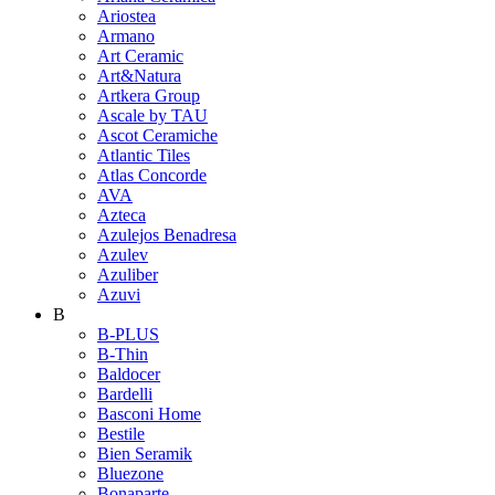
Ariostea
Armano
Art Ceramic
Art&Natura
Artkera Group
Ascale by TAU
Ascot Ceramiche
Atlantic Tiles
Atlas Concorde
AVA
Azteca
Azulejos Benadresa
Azulev
Azuliber
Azuvi
B
B-PLUS
B-Thin
Baldocer
Bardelli
Basconi Home
Bestile
Bien Seramik
Bluezone
Bonaparte