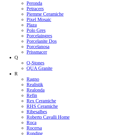
Peronda
Petracers
Piemme Ceramiche
Pixel Mosaic
Plaza
Polo Gres
Porcelaingres
Porcelanite Dos
Porcelanosa
Prissmacer
Q
Q-Stones
QUA Granite
R
Ragno
Realistik
Realonda
Refin
Rex Ceramiche
RHS Ceramiche
Ribesalbes
Roberto Cavalli Home
Roca
Rocersa
Rondine