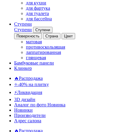
для кухни
для фартука
для туалета
для бассейна
Ступени
Ступени
Ступени
Поверхность
Страна
Цвет
матовая
противоскользящая
лаппатированная
глянцевая
Бамбуковые панели
Клинкер
🔥Распродажа
⭐-40% на плитку
⚡️Ликвидация
3D дизайн
Аналог по фото
Новинка
Новинки
Производители
Адрес салона
🔥Распродажа