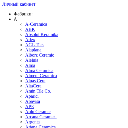
Личный кабинет
Фабрики:
A
A-Ceramica
ABK
Absolut Keramika
Adex
AGL Tiles
Alaplana
Alborz Ceramic
Aleluia
Alma
Alma Ceramica
Almera Ceramica
Alpas Cera
AltaCera
Amin Tile Co.
Aparici
Apavisa
APE
Aqlu Ceramic
Arcana Ceramica
Argenta
Ariana Ceramica