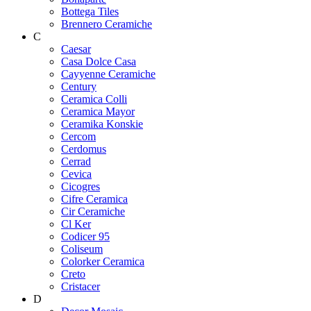
Bottega Tiles
Brennero Ceramiche
C
Caesar
Casa Dolce Casa
Cayyenne Ceramiche
Century
Ceramica Colli
Ceramica Mayor
Ceramika Konskie
Cercom
Cerdomus
Cerrad
Cevica
Cicogres
Cifre Ceramica
Cir Ceramiche
Cl Ker
Codicer 95
Coliseum
Colorker Ceramica
Creto
Cristacer
D