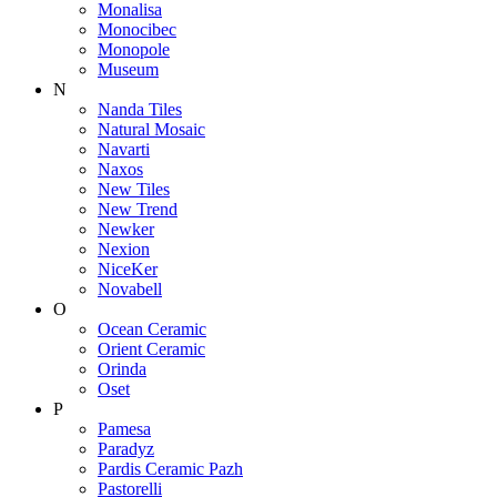
Monalisa
Monocibec
Monopole
Museum
N
Nanda Tiles
Natural Mosaic
Navarti
Naxos
New Tiles
New Trend
Newker
Nexion
NiceKer
Novabell
O
Ocean Ceramic
Orient Ceramic
Orinda
Oset
P
Pamesa
Paradyz
Pardis Ceramic Pazh
Pastorelli