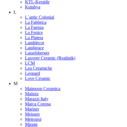
KTL-Keratile
Kutahya
L
L`antic Colonial
La Fabbrica
La Faenza
La Fenice
La Platera
Landdecor
Landgrace
Lasselsberger
Laxveer Ceramic (Realistik)
LCM
Lea Ceramiche
Leopard
Love Ceramic
M
Maimoon Ceramica
Mainzu
Marazzi Italy
Marca Corona
Mariner
Meissen
Metropol
Mirage