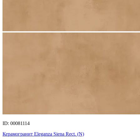
ID: 00081114
Керамогранит Eleganza Siena Rect. (N)