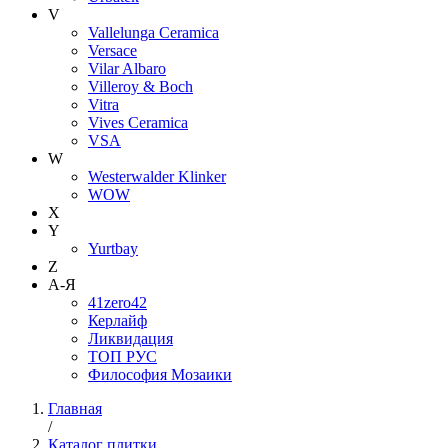
V
Vallelunga Ceramica
Versace
Vilar Albaro
Villeroy & Boch
Vitra
Vives Ceramica
VSA
W
Westerwalder Klinker
WOW
X
Y
Yurtbay
Z
А-Я
41zero42
Керлайф
Ликвидация
ТОП РУС
Философия Мозаики
Главная
/
Каталог плитки