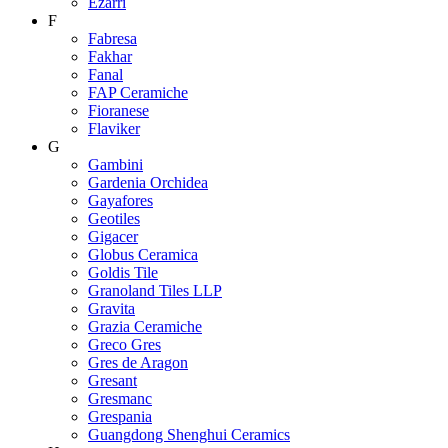
Ezarri
F
Fabresa
Fakhar
Fanal
FAP Ceramiche
Fioranese
Flaviker
G
Gambini
Gardenia Orchidea
Gayafores
Geotiles
Gigacer
Globus Ceramica
Goldis Tile
Granoland Tiles LLP
Gravita
Grazia Ceramiche
Greco Gres
Gres de Aragon
Gresant
Gresmanc
Grespania
Guangdong Shenghui Ceramics