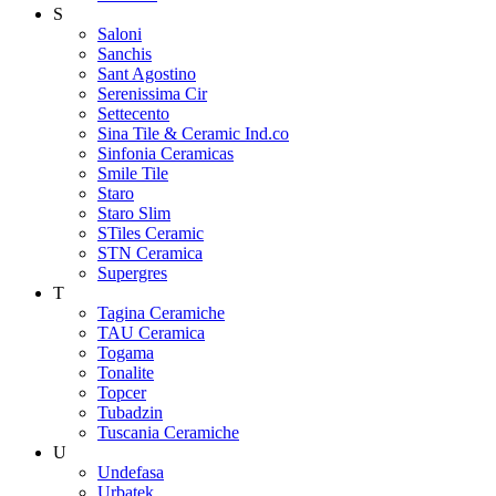
S
Saloni
Sanchis
Sant Agostino
Serenissima Cir
Settecento
Sina Tile & Ceramic Ind.co
Sinfonia Ceramicas
Smile Tile
Staro
Staro Slim
STiles Ceramic
STN Ceramica
Supergres
T
Tagina Ceramiche
TAU Ceramica
Togama
Tonalite
Topcer
Tubadzin
Tuscania Ceramiche
U
Undefasa
Urbatek