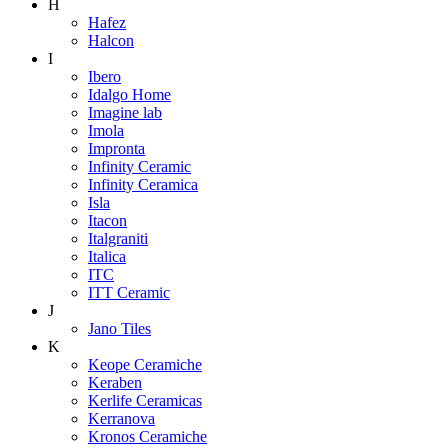
H
Hafez
Halcon
I
Ibero
Idalgo Home
Imagine lab
Imola
Impronta
Infinity Ceramic
Infinity Ceramica
Isla
Itacon
Italgraniti
Italica
ITC
ITT Ceramic
J
Jano Tiles
K
Keope Ceramiche
Keraben
Kerlife Ceramicas
Kerranova
Kronos Ceramiche