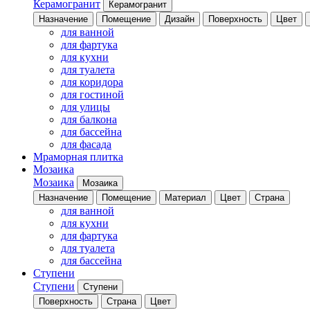
Керамогранит
Керамогранит
Назначение
Помещение
Дизайн
Поверхность
Цвет
для ванной
для фартука
для кухни
для туалета
для коридора
для гостиной
для улицы
для балкона
для бассейна
для фасада
Мраморная плитка
Мозаика
Мозаика
Мозаика
Назначение
Помещение
Материал
Цвет
Страна
для ванной
для кухни
для фартука
для туалета
для бассейна
Ступени
Ступени
Ступени
Поверхность
Страна
Цвет