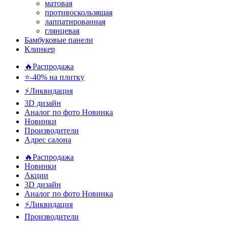
матовая
противоскользящая
лаппатированная
глянцевая
Бамбуковые панели
Клинкер
🔥Распродажа
⭐-40% на плитку
⚡️Ликвидация
3D дизайн
Аналог по фото
Новинка
Новинки
Производители
Адрес салона
🔥Распродажа
Новинки
Акции
3D дизайн
Аналог по фото
Новинка
⚡Ликвидация
Производители