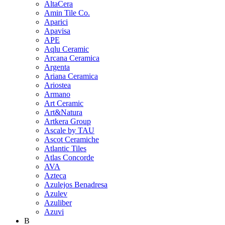
AltaCera
Amin Tile Co.
Aparici
Apavisa
APE
Aqlu Ceramic
Arcana Ceramica
Argenta
Ariana Ceramica
Ariostea
Armano
Art Ceramic
Art&Natura
Artkera Group
Ascale by TAU
Ascot Ceramiche
Atlantic Tiles
Atlas Concorde
AVA
Azteca
Azulejos Benadresa
Azulev
Azuliber
Azuvi
B