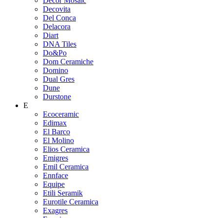
Decor Mosaic
Decovita
Del Conca
Delacora
Diart
DNA Tiles
Do&Po
Dom Ceramiche
Domino
Dual Gres
Dune
Durstone
E
Ecoceramic
Edimax
El Barco
El Molino
Elios Ceramica
Emigres
Emil Ceramica
Ennface
Equipe
Etili Seramik
Eurotile Ceramica
Exagres