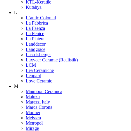
KTL-Keratile
Kutahya
L
L`antic Colonial
La Fabbrica
La Faenza
La Fenice
La Platera
Landdecor
Landgrace
Lasselsberger
Laxveer Ceramic (Realistik)
LCM
Lea Ceramiche
Leopard
Love Ceramic
M
Maimoon Ceramica
Mainzu
Marazzi Italy
Marca Corona
Mariner
Meissen
Metropol
Mirage