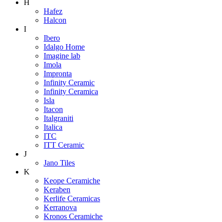
H
Hafez
Halcon
I
Ibero
Idalgo Home
Imagine lab
Imola
Impronta
Infinity Ceramic
Infinity Ceramica
Isla
Itacon
Italgraniti
Italica
ITC
ITT Ceramic
J
Jano Tiles
K
Keope Ceramiche
Keraben
Kerlife Ceramicas
Kerranova
Kronos Ceramiche