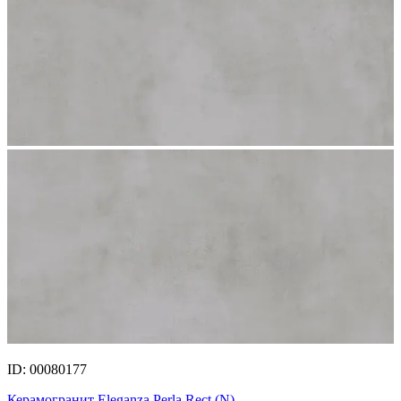
ID: 00080177
Керамогранит Eleganza Perla Rect.(N)