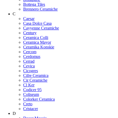
Bottega Tiles
Brennero Ceramiche
C
Caesar
Casa Dolce Casa
Cayyenne Ceramiche
Century
Ceramica Colli
Ceramica Mayor
Ceramika Konskie
Cercom
Cerdomus
Cerrad
Cevica
Cicogres
Cifre Ceramica
Cir Ceramiche
Cl Ker
Codicer 95
Coliseum
Colorker Ceramica
Creto
Cristacer
D