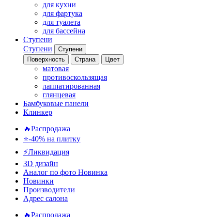
для кухни
для фартука
для туалета
для бассейна
Ступени
Ступени
Ступени
Поверхность
Страна
Цвет
матовая
противоскользящая
лаппатированная
глянцевая
Бамбуковые панели
Клинкер
🔥Распродажа
⭐-40% на плитку
⚡️Ликвидация
3D дизайн
Аналог по фото
Новинка
Новинки
Производители
Адрес салона
🔥Распродажа