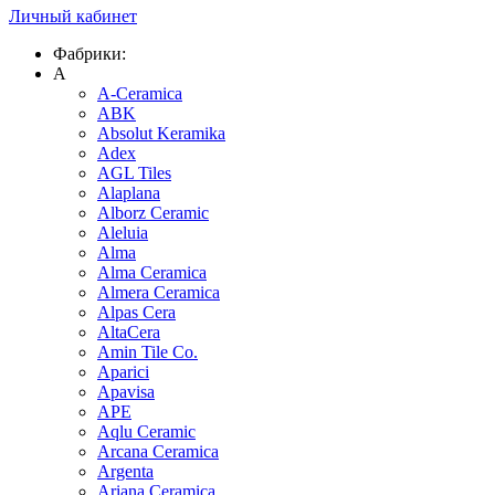
Личный кабинет
Фабрики:
A
A-Ceramica
ABK
Absolut Keramika
Adex
AGL Tiles
Alaplana
Alborz Ceramic
Aleluia
Alma
Alma Ceramica
Almera Ceramica
Alpas Cera
AltaCera
Amin Tile Co.
Aparici
Apavisa
APE
Aqlu Ceramic
Arcana Ceramica
Argenta
Ariana Ceramica