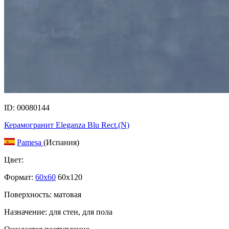
ID: 00080144
Керамогранит Eleganza Blu Rect.(N)
Pamesa
(Испания)
Цвет:
Формат:
60x60
60x120
Поверхность: матовая
Назначение: для стен, для пола