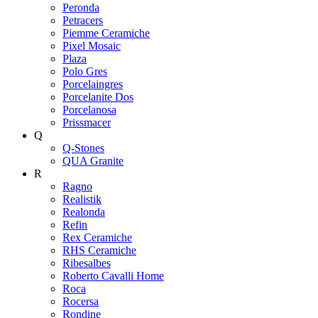
Peronda
Petracers
Piemme Ceramiche
Pixel Mosaic
Plaza
Polo Gres
Porcelaingres
Porcelanite Dos
Porcelanosa
Prissmacer
Q
Q-Stones
QUA Granite
R
Ragno
Realistik
Realonda
Refin
Rex Ceramiche
RHS Ceramiche
Ribesalbes
Roberto Cavalli Home
Roca
Rocersa
Rondine