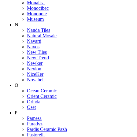
Monalisa
Monocibec
Monopole
Museum
N
Nanda Tiles
Natural Mosaic
Navarti
Naxos
New Tiles
New Trend
Newker
Nexion
NiceKer
Novabell
O
Ocean Ceramic
Orient Ceramic
Orinda
Oset
P
Pamesa
Paradyz
Pardis Ceramic Pazh
Pastorelli