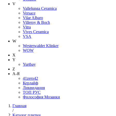
V
Vallelunga Ceramica
Versace
Vilar Albaro
Villeroy & Boch
Vitra
Vives Ceramica
VSA
W
Westerwalder Klinker
WOW
X
Y
Yurtbay
Z
А-Я
41zero42
Керлайф
Ликвидация
ТОП РУС
Философия Мозаики
Главная
/
Каталог плитки