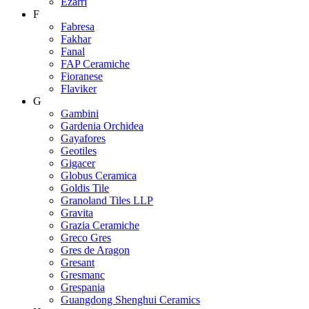
Ezarri
F
Fabresa
Fakhar
Fanal
FAP Ceramiche
Fioranese
Flaviker
G
Gambini
Gardenia Orchidea
Gayafores
Geotiles
Gigacer
Globus Ceramica
Goldis Tile
Granoland Tiles LLP
Gravita
Grazia Ceramiche
Greco Gres
Gres de Aragon
Gresant
Gresmanc
Grespania
Guangdong Shenghui Ceramics