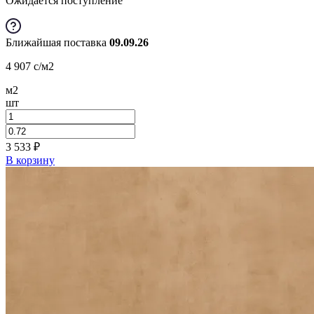
Ожидается поступление
Ближайшая поставка
09.09.26
4 907
c
/м2
м2
шт
3 533
₽
В корзину