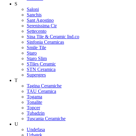
S
Saloni
Sanchis
Sant Agostino
Serenissima Cir
Settecento
Sina Tile & Ceramic Ind.co
Sinfonia Ceramicas
Smile Tile
Staro
Staro Slim
STiles Ceramic
STN Ceramica
Supergres
T
Tagina Ceramiche
TAU Ceramica
Togama
Tonalite
Topcer
Tubadzin
Tuscania Ceramiche
U
Undefasa
Urbatek