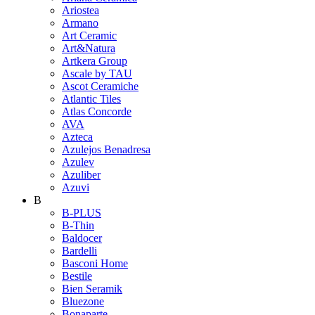
Ariostea
Armano
Art Ceramic
Art&Natura
Artkera Group
Ascale by TAU
Ascot Ceramiche
Atlantic Tiles
Atlas Concorde
AVA
Azteca
Azulejos Benadresa
Azulev
Azuliber
Azuvi
B
B-PLUS
B-Thin
Baldocer
Bardelli
Basconi Home
Bestile
Bien Seramik
Bluezone
Bonaparte