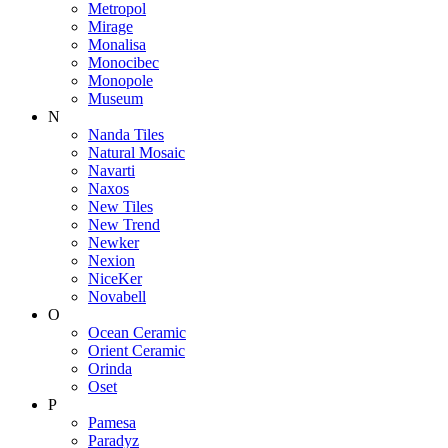
Metropol
Mirage
Monalisa
Monocibec
Monopole
Museum
N
Nanda Tiles
Natural Mosaic
Navarti
Naxos
New Tiles
New Trend
Newker
Nexion
NiceKer
Novabell
O
Ocean Ceramic
Orient Ceramic
Orinda
Oset
P
Pamesa
Paradyz