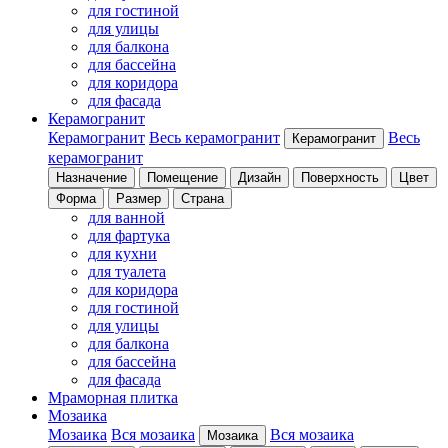
для гостиной
для улицы
для балкона
для бассейна
для коридора
для фасада
Керамогранит
Керамогранит
Весь керамогранит
Весь
Керамогранит
керамогранит
Назначение
Помещение
Дизайн
Поверхность
Цвет
Форма
Размер
Страна
для ванной
для фартука
для кухни
для туалета
для коридора
для гостиной
для улицы
для балкона
для бассейна
для фасада
Мраморная плитка
Мозаика
Мозаика
Вся мозаика
Вся мозаика
Мозаика