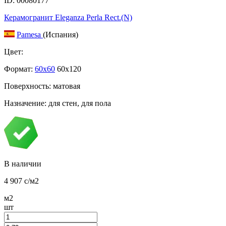
ID: 00080177
Керамогранит Eleganza Perla Rect.(N)
Pamesa
(Испания)
Цвет:
Формат:
60x60
60x120
Поверхность: матовая
Назначение: для стен, для пола
В наличии
4 907
c
/м2
м2
шт