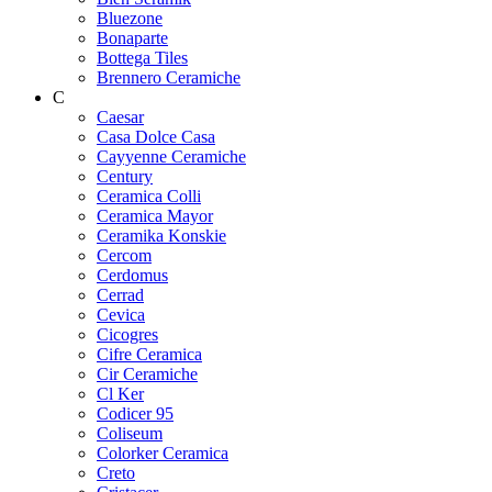
Bluezone
Bonaparte
Bottega Tiles
Brennero Ceramiche
C
Caesar
Casa Dolce Casa
Cayyenne Ceramiche
Century
Ceramica Colli
Ceramica Mayor
Ceramika Konskie
Cercom
Cerdomus
Cerrad
Cevica
Cicogres
Cifre Ceramica
Cir Ceramiche
Cl Ker
Codicer 95
Coliseum
Colorker Ceramica
Creto