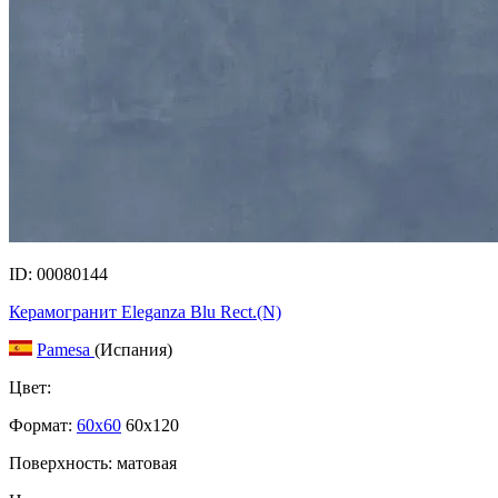
ID: 00080144
Керамогранит Eleganza Blu Rect.(N)
Pamesa
(Испания)
Цвет:
Формат:
60x60
60x120
Поверхность: матовая