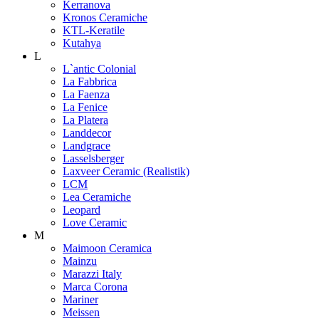
Kerranova
Kronos Ceramiche
KTL-Keratile
Kutahya
L
L`antic Colonial
La Fabbrica
La Faenza
La Fenice
La Platera
Landdecor
Landgrace
Lasselsberger
Laxveer Ceramic (Realistik)
LCM
Lea Ceramiche
Leopard
Love Ceramic
M
Maimoon Ceramica
Mainzu
Marazzi Italy
Marca Corona
Mariner
Meissen