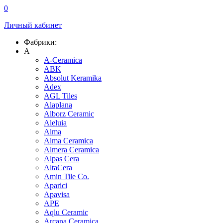
0
Личный кабинет
Фабрики:
A
A-Ceramica
ABK
Absolut Keramika
Adex
AGL Tiles
Alaplana
Alborz Ceramic
Aleluia
Alma
Alma Ceramica
Almera Ceramica
Alpas Cera
AltaCera
Amin Tile Co.
Aparici
Apavisa
APE
Aqlu Ceramic
Arcana Ceramica