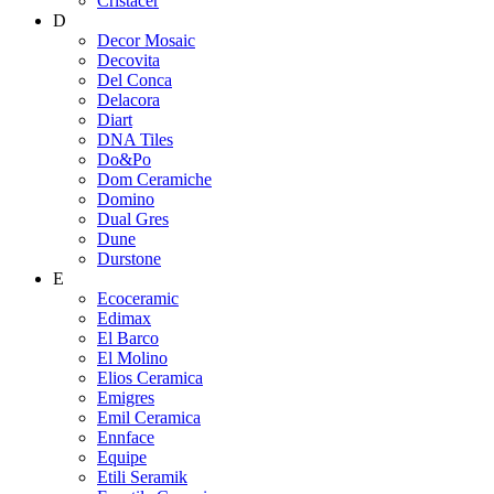
Cristacer
D
Decor Mosaic
Decovita
Del Conca
Delacora
Diart
DNA Tiles
Do&Po
Dom Ceramiche
Domino
Dual Gres
Dune
Durstone
E
Ecoceramic
Edimax
El Barco
El Molino
Elios Ceramica
Emigres
Emil Ceramica
Ennface
Equipe
Etili Seramik