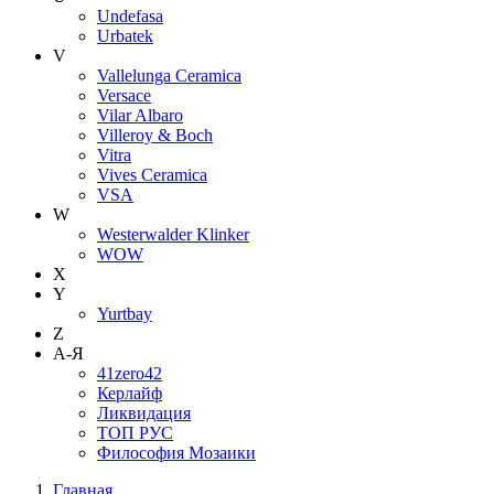
Undefasa
Urbatek
V
Vallelunga Ceramica
Versace
Vilar Albaro
Villeroy & Boch
Vitra
Vives Ceramica
VSA
W
Westerwalder Klinker
WOW
X
Y
Yurtbay
Z
А-Я
41zero42
Керлайф
Ликвидация
ТОП РУС
Философия Мозаики
Главная