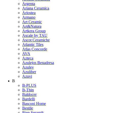
Argenta
Ariana Ceramica
Ariostea
Armano
Art Ceramic
Art&Natura
Artkera Group
Ascale by TAU
Ascot Ceramiche
Atlantic Tiles
Atlas Concorde
AVA
Azteca
Azulejos Benadresa
Azulev
Azuliber
Azuvi
B
B-PLUS
B-Thin
Baldocer
Bardelli
Basconi Home
Bestile
Bien Seramik