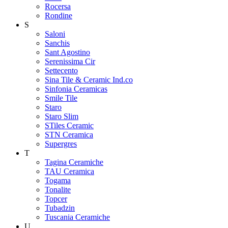
Rocersa
Rondine
S
Saloni
Sanchis
Sant Agostino
Serenissima Cir
Settecento
Sina Tile & Ceramic Ind.co
Sinfonia Ceramicas
Smile Tile
Staro
Staro Slim
STiles Ceramic
STN Ceramica
Supergres
T
Tagina Ceramiche
TAU Ceramica
Togama
Tonalite
Topcer
Tubadzin
Tuscania Ceramiche
U