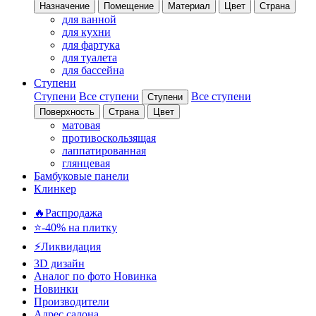
Назначение
Помещение
Материал
Цвет
Страна
для ванной
для кухни
для фартука
для туалета
для бассейна
Ступени
Ступени
Все ступени
Все ступени
Ступени
Поверхность
Страна
Цвет
матовая
противоскользящая
лаппатированная
глянцевая
Бамбуковые панели
Клинкер
🔥Распродажа
⭐-40% на плитку
⚡️Ликвидация
3D дизайн
Аналог по фото
Новинка
Новинки
Производители
Адрес салона