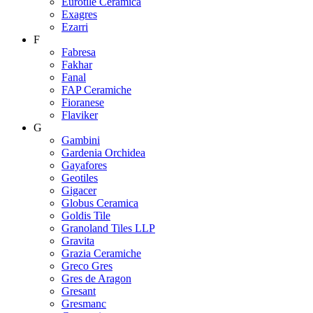
Eurotile Ceramica
Exagres
Ezarri
F
Fabresa
Fakhar
Fanal
FAP Ceramiche
Fioranese
Flaviker
G
Gambini
Gardenia Orchidea
Gayafores
Geotiles
Gigacer
Globus Ceramica
Goldis Tile
Granoland Tiles LLP
Gravita
Grazia Ceramiche
Greco Gres
Gres de Aragon
Gresant
Gresmanc