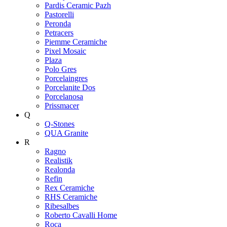
Pardis Ceramic Pazh
Pastorelli
Peronda
Petracers
Piemme Ceramiche
Pixel Mosaic
Plaza
Polo Gres
Porcelaingres
Porcelanite Dos
Porcelanosa
Prissmacer
Q
Q-Stones
QUA Granite
R
Ragno
Realistik
Realonda
Refin
Rex Ceramiche
RHS Ceramiche
Ribesalbes
Roberto Cavalli Home
Roca