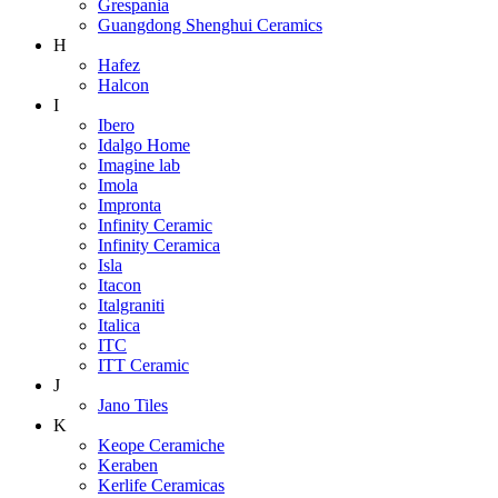
Grespania
Guangdong Shenghui Ceramics
H
Hafez
Halcon
I
Ibero
Idalgo Home
Imagine lab
Imola
Impronta
Infinity Ceramic
Infinity Ceramica
Isla
Itacon
Italgraniti
Italica
ITC
ITT Ceramic
J
Jano Tiles
K
Keope Ceramiche
Keraben
Kerlife Ceramicas